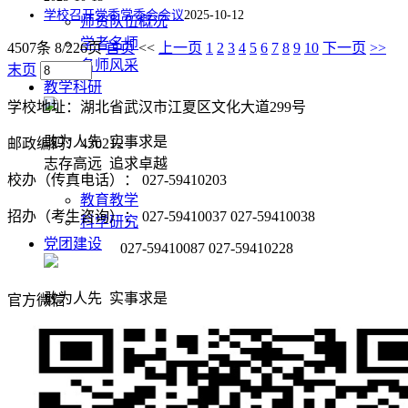
学校召开党委常委会会议
2025-10-12
师资队伍概况
学者名师
4507条 8/226页
首页
<<
上一页
1
2
3
4
5
6
7
8
9
10
下一页
>>
名师风采
末页
教学科研
学校地址：湖北省武汉市江夏区文化大道299号
敢为人先 实事求是
邮政编码：430212
志存高远 追求卓越
校办（传真电话）： 027-59410203
教育教学
招办（考生咨询）： 027-59410037 027-59410038
科学研究
党团建设
027-59410087 027-59410228
敢为人先 实事求是
官方微信
志存高远 追求卓越
党建阵地
团学天地
招生就业