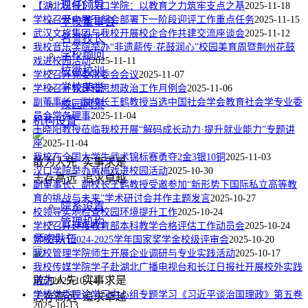
现任领导
【湖北日报】汉口学院：以教育之力筑牢支点之基
2025-11-18
学校召开中层干部会部署下一阶段迎评工作重点任务
2025-11-15
学校董事会
武汉文旅集团与我校开展校企合作共建交流座谈会
2025-11-12
名誉校长
我校音乐学院举办“非遗薪传·花鼓润心”校园美育周暨荆州花鼓
学校顾问
戏进校园活动
2025-11-11
校徽校训
学校召开党委常委会会议
2025-11-07
学校荣誉
学校召开党建和思想政治工作月例会
2025-11-06
副董事长、副校长王鹤教授当选中国社会学会教育社会学专业委
校园风景
员会常务理事
2025-11-04
机构设置
王晓阳教授莅临我校开展“解码成长动力·提升就业能力”专题讲
座
2025-11-04
我校在全国大学生武术锦标赛勇夺2金3银10铜
2025-11-03
敢为人先 实事求是
汉口学院举办黄梅戏进校园活动
2025-10-30
志存高远 追求卓越
副董事长、副校长王鹤教授受邀参加“新形势下国际私立高等教
育的挑战与未来”学术研讨会并作主题发言
2025-10-27
院系设置
校领导实地检查校园环境提升工作
2025-10-24
管理机构
学校召开迎接教育部本科教学合格评估工作动员会
2025-10-24
师资队伍
学校举行2024-2025学年国家奖学金校级评审会
2025-10-20
我校管理学院师生开展企业调研与专业实践活动
2025-10-17
我校传媒学院学子赴湖北广播电视台和长江日报社开展校外实践
敢为人先 实事求是
活动
2025-10-14
学校党委理论学习中心组专题学习《习近平谈治国理政》第五卷
志存高远 追求卓越
2025-10-13