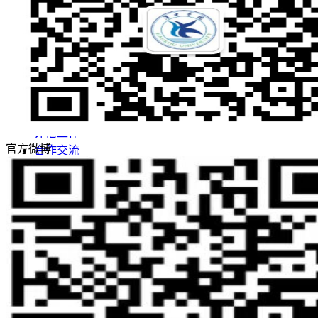
敢为人先 实事求是
志存高远 追求卓越
招生网
就业网
领导关怀
评估工作
官方微博
合作交流
学校概况
学校简介
学校董事长
现任领导
学校董事会
名誉校长
学校顾问
校徽校训