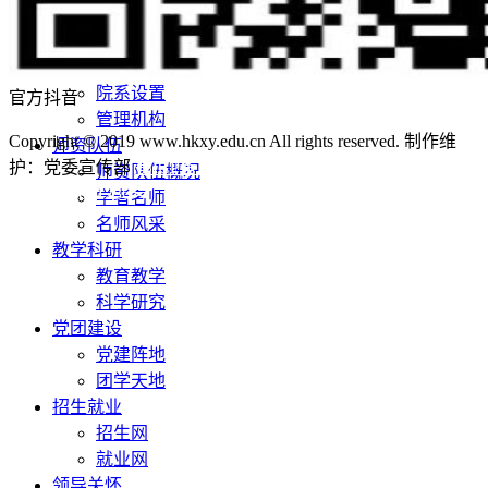
学校荣誉
校园风景
机构设置
院系设置
官方抖音
管理机构
Copyright © 2019 www.hkxy.edu.cn All rights reserved. 制作维
师资队伍
护：党委宣传部
鄂ICP备12011456号-3
鄂公网安备
师资队伍概况
42011502001236号
学者名师
名师风采
教学科研
教育教学
科学研究
党团建设
党建阵地
团学天地
招生就业
招生网
就业网
领导关怀