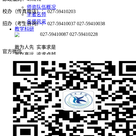
师资队伍概况
校办（传真电话）： 027-59410203
学者名师
名师风采
招办（考生咨询）： 027-59410037 027-59410038
教学科研
027-59410087 027-59410228
敢为人先 实事求是
官方微信
志存高远 追求卓越
教育教学
科学研究
党团建设
敢为人先 实事求是
志存高远 追求卓越
党建阵地
团学天地
招生就业