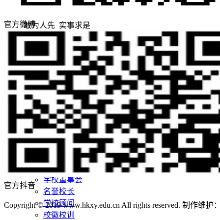
官方微博
敢为人先 实事求是
志存高远 追求卓越
招生网
就业网
领导关怀
评估工作
合作交流
学校概况
学校简介
学校董事长
现任领导
学校董事会
官方抖音
名誉校长
学校顾问
Copyright © 2019 www.hkxy.edu.cn All rights reserved.
校徽校训