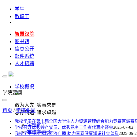
学生
教职工
智慧汉院
图书馆
信息公开
邮件系统
人才招聘
学校概况
学院要闻
敢为人先 实事求是
首页
/
学院要闻
志存高远 追求卓越
我校学子在第十届全国大学生人力资源管理综合能力竞赛区域赛
学校简介
学校召开优秀共产党员、优秀党务工作者代表座谈会
2025-07-02
学校董事长
我校学子亮相武汉经济广播 助力青春健康知识社会普及
2025-06-2