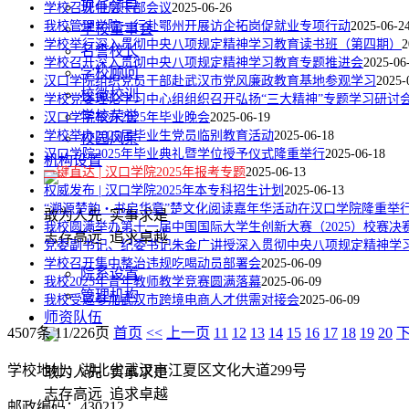
现任领导
学校召开中层干部会议
2025-06-26
我校管理学院一行赴鄂州开展访企拓岗促就业专项行动
2025-06-2
学校董事会
学校举行深入贯彻中央八项规定精神学习教育读书班（第四期）
2
名誉校长
学校召开深入贯彻中央八项规定精神学习教育专题推进会
2025-06
学校顾问
汉口学院组织党员干部赴武汉市党风廉政教育基地参观学习
2025-
校徽校训
学校党委理论学习中心组组织召开弘扬“三大精神”专题学习研讨
学校荣誉
汉口学院举办2025年毕业晚会
2025-06-19
学校举办2025届毕业生党员临别教育活动
2025-06-18
校园风景
汉口学院2025年毕业典礼暨学位授予仪式隆重举行
2025-06-18
机构设置
一键直达 | 汉口学院2025年报考专题
2025-06-13
权威发布 | 汉口学院2025年本专科招生计划
2025-06-13
“溯源楚韵・书启华章”楚文化阅读嘉年华活动在汉口学院隆重举
敢为人先 实事求是
我校圆满举办第十一届中国国际大学生创新大赛（2025）校赛决
志存高远 追求卓越
党委副书记、纪委书记朱金广讲授深入贯彻中央八项规定精神学
学校召开集中整治违规吃喝动员部署会
2025-06-09
院系设置
我校2025年青年教师教学竞赛圆满落幕
2025-06-09
管理机构
我校受邀参加武汉市跨境电商人才供需对接会
2025-06-09
师资队伍
4507条 11/226页
首页
<<
上一页
11
12
13
14
15
16
17
18
19
20
学校地址：湖北省武汉市江夏区文化大道299号
敢为人先 实事求是
志存高远 追求卓越
邮政编码：430212