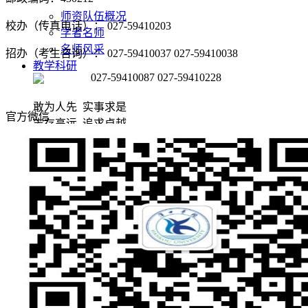
师资队伍概况
校办（传真电话）： 027-59410203
学者名师
名师风采
招办（考生咨询）： 027-59410037 027-59410038
教学科研
027-59410087 027-59410228
敢为人先 实事求是
官方微信
志存高远 追求卓越
教育教学
科学研究
党团建设
敢为人先 实事求是
志存高远 追求卓越
党建阵地
团学天地
招生就业