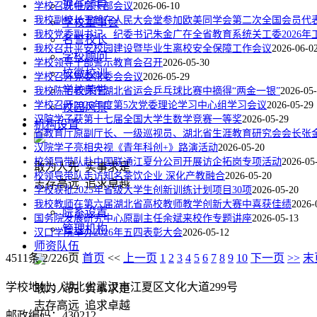
现任领导
学校召开中层干部会议
2026-06-10
我校副校长王鹤在人民大会堂参加欧美同学会第二次全国会员代
学校董事会
我校党委副书记、纪委书记朱金广在全省教育系统关工委2026
名誉校长
我校召开平安校园建设暨毕业生离校安全保障工作会议
2026-06-0
学校顾问
学校领导干部警示教育会召开
2026-05-30
校徽校训
学校召开党委常委会会议
2026-05-29
学校荣誉
我校陈怡老师在湖北省运会乒乓球比赛中摘得“两金一银”
2026-05
学校召开2026年度第5次党委理论学习中心组学习会议
2026-05-29
校园风景
汉院学子获第十七届全国大学生数学竞赛一等奖
2026-05-29
机构设置
省教育厅原副厅长、一级巡视员、湖北省生涯教育研究会会长张
汉院学子亮相央视《青年科创+》路演活动
2026-05-20
校领导带队赴中国联通江夏分公司开展访企拓岗专项活动
2026-05
敢为人先 实事求是
校领导带队走访知名茶饮企业 深化产教融合
2026-05-20
志存高远 追求卓越
学校获批2025年省级大学生创新训练计划项目30项
2026-05-20
我校教师在第六届湖北省高校教师教学创新大赛中喜获佳绩
2026-
院系设置
国务院发展研究中心原副主任余斌来校作专题讲座
2026-05-13
管理机构
汉口学院举办2026年五四表彰大会
2026-05-12
师资队伍
4511条 2/226页
首页
<<
上一页
1
2
3
4
5
6
7
8
9
10
下一页
>>
末
学校地址：湖北省武汉市江夏区文化大道299号
敢为人先 实事求是
志存高远 追求卓越
邮政编码：430212