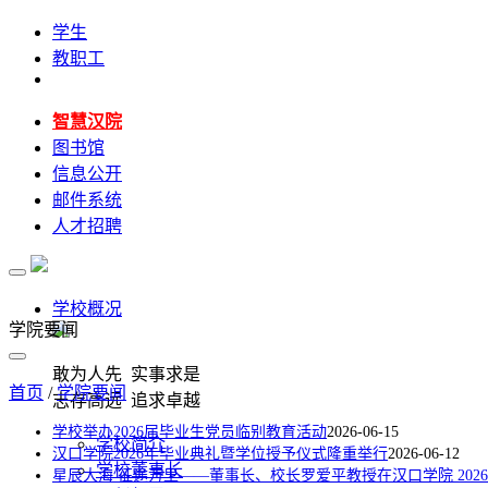
学生
教职工
智慧汉院
图书馆
信息公开
邮件系统
人才招聘
学校概况
学院要闻
敢为人先 实事求是
首页
/
学院要闻
志存高远 追求卓越
学校举办2026届毕业生党员临别教育活动
2026-06-15
学校简介
汉口学院2026年毕业典礼暨学位授予仪式隆重举行
2026-06-12
学校董事长
星辰大海 征途万里——董事长、校长罗爱平教授在汉口学院 20