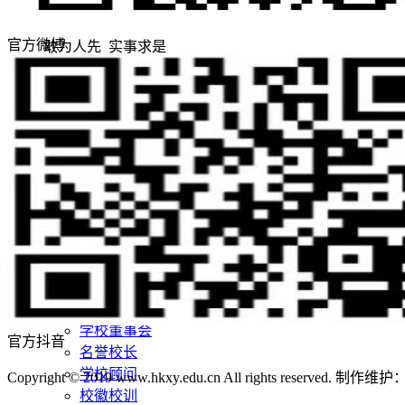
官方微博
敢为人先 实事求是
志存高远 追求卓越
招生网
就业网
领导关怀
评估工作
合作交流
学校概况
学校简介
学校董事长
现任领导
学校董事会
官方抖音
名誉校长
学校顾问
Copyright © 2019 www.hkxy.edu.cn All rights reserved.
校徽校训