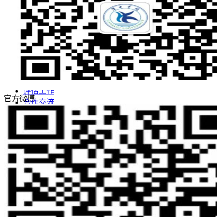
敢为人先 实事求是
志存高远 追求卓越
招生网
就业网
领导关怀
评估工作
官方微博
合作交流
学校概况
学校简介
学校董事长
现任领导
学校董事会
名誉校长
学校顾问
校徽校训