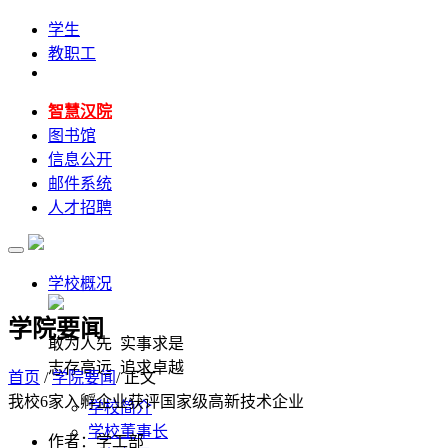
学生
教职工
智慧汉院
图书馆
信息公开
邮件系统
人才招聘
学校概况
学院要闻
敢为人先 实事求是
志存高远 追求卓越
首页
/
学院要闻
/ 正文
我校6家入孵企业获评国家级高新技术企业
学校简介
学校董事长
作者：学工部