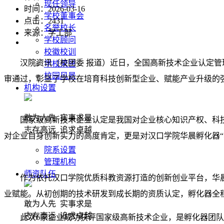
现任领导
时间：2026-03-16
学校董事会
点击：
2431
名誉校长
来源：学工部
学校顾问
校徽校训
汉院资讯（校团委 报道）近日，全国高新技术企业认定管
学校荣誉
校园风景
审通过，彰显了学校在培育科技创新型企业、赋能产业升级的
机构设置
敢为人先 实事求是
国家级高新技术企业认定是我国对企业核心知识产权、科
志存高远 追求卓越
对企业自身创新实力的高度肯定，更是对汉口学院华晨孵化器“
院系设置
管理机构
师资队伍
作为依托汉口学院优质科教资源打造的创新创业平台，华
业赋能。从初创期的技术研发到成长期的资质认定，孵化器全
敢为人先 实事求是
志存高远 追求卓越
此次6家企业成功获评国家级高新技术企业，是孵化器团