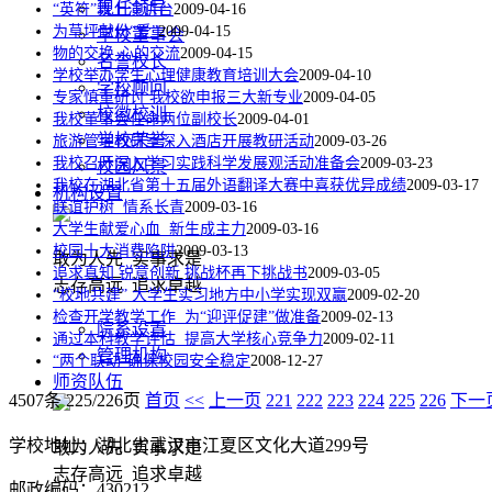
现任领导
“英符”舞上演讲台
2009-04-16
为草坪献份“爱”
2009-04-15
学校董事会
物的交换 心的交流
2009-04-15
名誉校长
学校举办学生心理健康教育培训大会
2009-04-10
学校顾问
专家慎重研讨 我校欲申报三大新专业
2009-04-05
校徽校训
我校董事会任命两位副校长
2009-04-01
学校荣誉
旅游管理教研室深入酒店开展教研活动
2009-03-26
我校召开深入学习实践科学发展观活动准备会
2009-03-23
校园风景
我校在湖北省第十五届外语翻译大赛中喜获优异成绩
2009-03-17
机构设置
联谊护树 情系长青
2009-03-16
大学生献爱心血 新生成主力
2009-03-16
校园十大消费陷阱
2009-03-13
敢为人先 实事求是
追求真知 锐意创新 挑战杯再下挑战书
2009-03-05
志存高远 追求卓越
“校地共建” 大学生实习地方中小学实现双赢
2009-02-20
检查开学教学工作 为“迎评促建”做准备
2009-02-13
院系设置
通过本科教学评估 提高大学核心竞争力
2009-02-11
管理机构
“两个联动”确保校园安全稳定
2008-12-27
师资队伍
4507条 225/226页
首页
<<
上一页
221
222
223
224
225
226
下一
学校地址：湖北省武汉市江夏区文化大道299号
敢为人先 实事求是
志存高远 追求卓越
邮政编码：430212