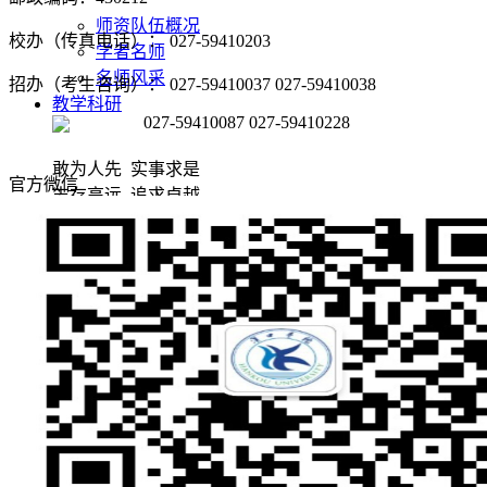
师资队伍概况
校办（传真电话）： 027-59410203
学者名师
名师风采
招办（考生咨询）： 027-59410037 027-59410038
教学科研
027-59410087 027-59410228
敢为人先 实事求是
官方微信
志存高远 追求卓越
教育教学
科学研究
党团建设
敢为人先 实事求是
志存高远 追求卓越
党建阵地
团学天地
招生就业