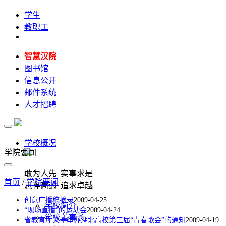
学生
教职工
智慧汉院
图书馆
信息公开
邮件系统
人才招聘
学校概况
学院要闻
敢为人先 实事求是
首页
/
学院要闻
志存高远 追求卓越
创意广播稿摘录
2009-04-25
学校简介
“现场直播”的运动会
2009-04-24
学校董事长
省教育厅关于举办湖北高校第三届“青春歌会”的通知
2009-04-19