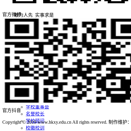
官方微博
敢为人先 实事求是
志存高远 追求卓越
招生网
就业网
领导关怀
评估工作
合作交流
学校概况
学校简介
学校董事长
现任领导
学校董事会
官方抖音
名誉校长
学校顾问
Copyright © 2019 www.hkxy.edu.cn All rights reserved.
校徽校训