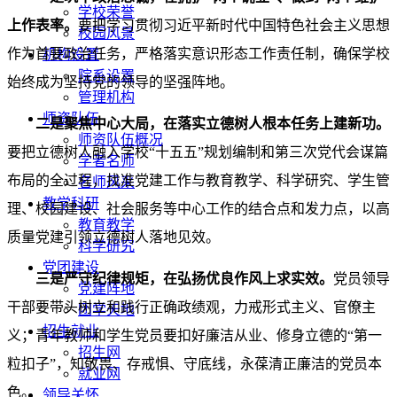
学校荣誉
上作表率。
要把学习贯彻习近平新时代中国特色社会主义思想
校园风景
作为首要政治任务，严格落实意识形态工作责任制，确保学校
机构设置
院系设置
始终成为坚持党的领导的坚强阵地。
管理机构
师资队伍
二是聚焦中心大局，在落实立德树人根本任务上建新功。
师资队伍概况
要把立德树人融入学校“十五五”规划编制和第三次党代会谋篇
学者名师
布局的全过程，找准党建工作与教育教学、科学研究、学生管
名师风采
教学科研
理、校园建设、社会服务等中心工作的结合点和发力点，以高
教育教学
质量党建引领立德树人落地见效。
科学研究
党团建设
三是严守纪律规矩，在弘扬优良作风上求实效。
党员领导
党建阵地
干部要带头树立和践行正确政绩观，力戒形式主义、官僚主
团学天地
招生就业
义；青年教师和学生党员要扣好廉洁从业、修身立德的“第一
招生网
粒扣子”，知敬畏、存戒惧、守底线，永葆清正廉洁的党员本
就业网
色。
领导关怀