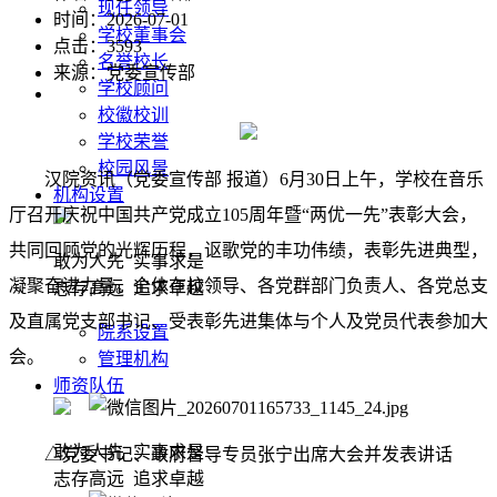
现任领导
时间：2026-07-01
学校董事会
点击：
3593
名誉校长
来源：党委宣传部
学校顾问
校徽校训
学校荣誉
校园风景
汉院资讯（党委宣传部 报道）6月30日上午，学校在音乐
机构设置
厅召开庆祝中国共产党成立105周年暨“两优一先”表彰大会，
共同回顾党的光辉历程，讴歌党的丰功伟绩，表彰先进典型，
敢为人先 实事求是
凝聚奋进力量。全体在校领导、各党群部门负责人、各党总支
志存高远 追求卓越
及直属党支部书记、受表彰先进集体与个人及党员代表参加大
院系设置
会。
管理机构
师资队伍
敢为人先 实事求是
△党委书记、政府督导专员张宁出席大会并发表讲话
志存高远 追求卓越