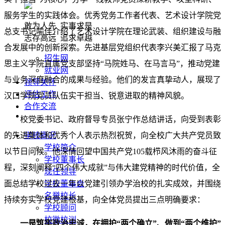
服务学生的实践体会。优秀党务工作者代表、艺术设计学院党
敢为人先 实事求是
总支书记喻佳介绍了艺术设计学院在理论武装、组织建设与融
志存高远 追求卓越
合发展中的创新探索。先进基层党组织代表李兴美汇报了马克
招生网
思主义学院直属党支部坚持“马院姓马、在马言马”，推动党建
就业网
与业务深度融合的成果与经验。他们的发言真挚动人，展现了
领导关怀
评估工作
汉口学院党员队伍实干担当、锐意进取的精神风貌。
合作交流
校党委书记、政府督导专员张宁作总结讲话，向受到表彰
的先进集体和优秀个人表示热烈祝贺，向全校广大共产党员致
学校概况
学校简介
以节日问候。他深情回望中国共产党105载栉风沐雨的奋斗征
学校董事长
程，深刻阐释“四个伟大成就”与伟大建党精神的时代价值，全
现任领导
面总结学校过去一年以党建引领办学治校的扎实成效，并围绕
学校董事会
名誉校长
持续夯实学校党建根基，向全体党员提出三点明确要求：
学校顾问
校徽校训
一是筑牢政治忠诚，在拥护“两个确立”、做到“两个维护”