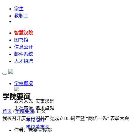
学生
教职工
智慧汉院
图书馆
信息公开
邮件系统
人才招聘
学校概况
学院要闻
敢为人先 实事求是
志存高远 追求卓越
首页
/
学院要闻
/ 正文
我校召开庆祝中国共产党成立105周年暨 “两优一先” 表彰大会
学校简介
学校董事长
作者：党委宣传部