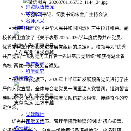
师资队伍概况
学者名师
△党委副书记、纪委书记朱金广主持会议
名师风采
教学科研
大会在庄严的《中华人民共和国国歌》声中拉开帷幕。副
校长高卫宣读了《关于表彰2025-2026学年度优秀共产党员、
敢为人先 实事求是
优秀党务工作者和先进基层党组织的决定》。校领导为“优秀
志存高远 追求卓越
共产党员”“优秀党务工作者”“先进基层党组织”和获得湖北省
教育教学
高校“两优一先”获奖者颁奖。
科学研究
党团建设
在鲜红的党旗下，2026年上半年新发展预备党员进行了庄
严的入党宣誓，全体与会老党员一同重温入党誓词，铿锵誓言
敢为人先 实事求是
映照初心，彰显了汉口学院党员队伍薪火相传、接续奋斗的坚
志存高远 追求卓越
定信念。
党建阵地
优秀共产党员代表、管理学院教师饶兴明以“初心如磐、
团学天地
招生就业
实干担当”为核心，分享一线教师党员深耕教学、攻坚科研、