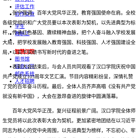
评估工作
张宁强调，百年大党风华正茂，教育强国使命在肩。全校
合作交流
各级党组织和广大党员要以本次表彰为契机，以先进典型为标
学生
杆，传承红色基因、赓续精神血脉，把个人奋斗融入学校发展
教职工
大局，把学校发展融入教育强国、科技强国、人才强国建设全
智慧汉院
局，以实干实绩书写新时代的奋进之笔。
图书馆
信息公开
表彰大会结束后，与会人员共同观看了汉口学院庆祝中国
邮件系统
共产党成立105周年文艺汇演。节目内容精彩纷呈，深情礼赞
人才招聘
了党的百年奋斗历程。最后，全体人员齐声高唱《没有共产党
就没有新中国》，大会在激昂奋进的旋律中圆满落幕。
百年大党风华正茂，复兴征程前景广阔。汉口学院全体师
生党员将以此次表彰大会为契机，更加紧密地团结在以习近平
同志为核心的党中央周围，以先进典型为榜样，不忘初心、牢