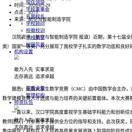
现任领导
时间：2026-05-29
学校董事会
点击：
4573
名誉校长
来源：航空与智能制造学院
学校顾问
校徽校训
汉院资讯（航空与智能制造学院 报道）近期，第十七届
学校荣誉
校园风景
类）国家一等奖，充分展现了我校学子扎实的数学功底和良好
机构设置
敢为人先 实事求是
志存高远 追求卓越
院系设置
据悉，全国大学生数学竞赛（CMC）由中国数学会主办，
管理机构
数学建模竞赛
人才选拔与能力培养的关键前置载体。本次大赛覆
师资队伍
一直以来，汉口学院高度重视学生基础学科能力和创新综
敢为人先 实事求是
教师团队，为参赛学子提供全方位的指导和支持。此次获奖，
志存高远 追求卓越
集中展现了我校在人才培养高质量发展道路上取得的阶段性成