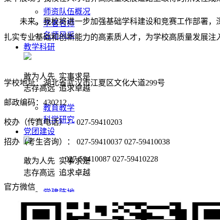
师资队伍概况
未来，我校将进一步加强基础学科建设和竞赛工作部署，
学者名师
名师风采
扎实专业基础和创新能力的高素质人才，为学校高质量发展注
教学科研
敢为人先 实事求是
学校地址：湖北省武汉市江夏区文化大道299号
志存高远 追求卓越
邮政编码：430212
教育教学
科学研究
校办（传真电话）： 027-59410203
党团建设
招办（考生咨询）： 027-59410037 027-59410038
027-59410087 027-59410228
敢为人先 实事求是
志存高远 追求卓越
官方微信
党建阵地
团学天地
招生就业