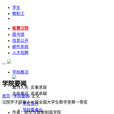
学生
教职工
智慧汉院
图书馆
信息公开
邮件系统
人才招聘
学校概况
学院要闻
敢为人先 实事求是
志存高远 追求卓越
首页
/
学院要闻
/ 正文
汉院学子获第十七届全国大学生数学竞赛一等奖
学校简介
学校董事长
作者：航空与智能制造学院