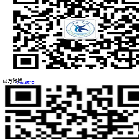
敢为人先 实事求是
志存高远 追求卓越
招生网
就业网
领导关怀
评估工作
合作交流
官方微博
学校概况
学校简介
学校董事长
现任领导
学校董事会
名誉校长
学校顾问
校徽校训