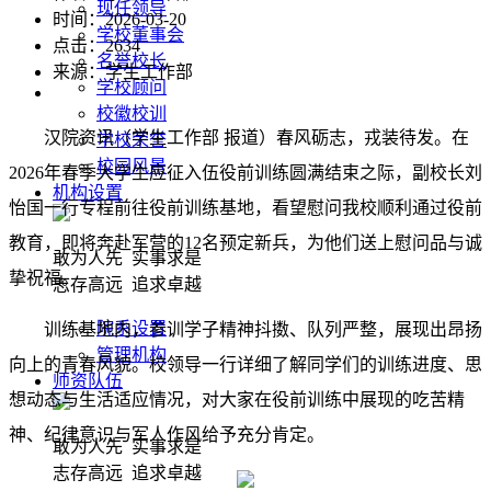
现任领导
时间：2026-03-20
学校董事会
点击：
2634
名誉校长
来源：学生工作部
学校顾问
校徽校训
汉院资讯（学生工作部 报道）春风砺志，戎装待发。在
学校荣誉
校园风景
2026年春季大学生应征入伍役前训练圆满结束之际，副校长刘
机构设置
怡国一行专程前往役前训练基地，看望慰问我校顺利通过役前
教育，即将奔赴军营的12名预定新兵，为他们送上慰问品与诚
敢为人先 实事求是
挚祝福。
志存高远 追求卓越
院系设置
训练基地内，参训学子精神抖擞、队列严整，展现出昂扬
管理机构
向上的青春风貌。校领导一行详细了解同学们的训练进度、思
师资队伍
想动态与生活适应情况，对大家在役前训练中展现的吃苦精
神、纪律意识与军人作风给予充分肯定。
敢为人先 实事求是
志存高远 追求卓越