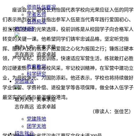
师资队伍概况
座谈会上，副校长刘怡国代表学校向光荣应征入伍的同学
学者名师
们表示热烈祝贺，并指出参军入伍是当代青年践行爱国初心、
名师风采
教学科研
担当强军使命的光荣选择，役前训练是从校园学子向合格军人
转变的关键一课。他希望同学们铸牢忠诚品格，坚定听党指
敢为人先 实事求是
挥、服务人民的信念，把爱国之心化为报国之行；锤炼过硬本
志存高远 追求卓越
领，严守军纪、刻苦训练，快速适应军营生活，练就敢打必胜
教育教学
的过硬素质；彰显母校风采，牢记校训精神，在军营中建功立
科学研究
业，为母校争光、为国防添彩。他还表示，学校也将持续做好
党团建设
学业保留、学费补偿、退役复学等各项保障，做全体入伍学子
最坚实的后盾与最温暖的港湾。
敢为人先 实事求是
志存高远 追求卓越
（审读人：张佳艺）
党建阵地
团学天地
招生就业
学校地址：湖北省武汉市江夏区文化大道299号