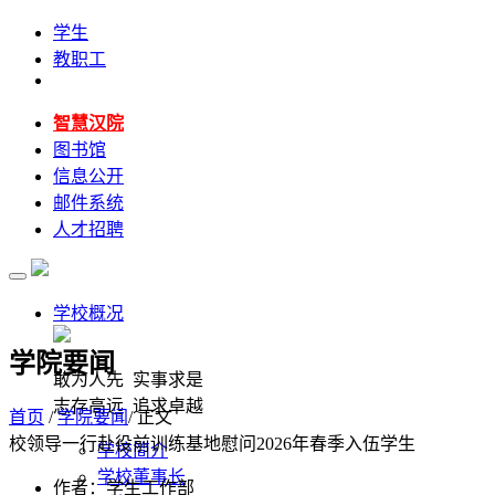
学生
教职工
智慧汉院
图书馆
信息公开
邮件系统
人才招聘
学校概况
学院要闻
敢为人先 实事求是
志存高远 追求卓越
首页
/
学院要闻
/ 正文
校领导一行赴役前训练基地慰问2026年春季入伍学生
学校简介
学校董事长
作者：学生工作部