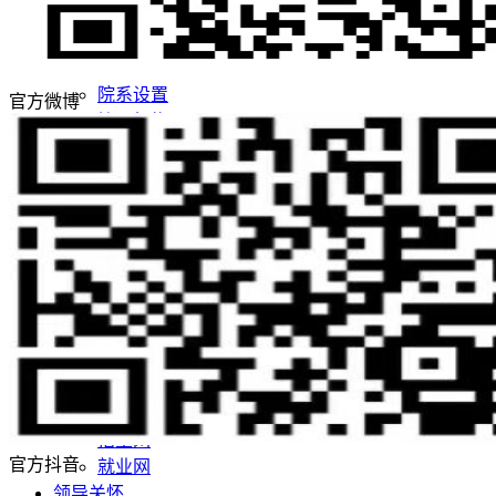
学校荣誉
校园风景
机构设置
院系设置
官方微博
管理机构
师资队伍
师资队伍概况
学者名师
名师风采
教学科研
教育教学
科学研究
党团建设
党建阵地
团学天地
招生就业
招生网
官方抖音
就业网
领导关怀