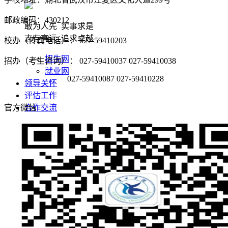
邮政编码：430212
敢为人先 实事求是
志存高远 追求卓越
校办（传真电话）： 027-59410203
招生网
招办（考生咨询）： 027-59410037 027-59410038
就业网
027-59410087 027-59410228
领导关怀
评估工作
官方微信
合作交流
学校概况
学校简介
学校董事长
现任领导
学校董事会
名誉校长
学校顾问
校徽校训