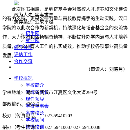
此次图书捐赠，是韬奋基金会对高校人才培养和文化建设
敢为人先 实事求是
的有力支持，更是公益力量与高校教育携手的生动实践。汉口
志存高远 追求卓越
学院将以此次合作为新契机，持续深化与韬奋基金会的交流协
招生网
作，大力传承和弘扬韬奋精神，不断提升办学内涵与人才培养
就业网
质量，以文化育人工作的扎实成效，推动学校各项事业高质量
领导关怀
评估工作
发展。
合作交流
（审读人：刘德月）
学校概况
学校简介
学校董事长
学校地址：湖北省武汉市江夏区文化大道299号
现任领导
邮政编码：430212
学校董事会
名誉校长
校办（传真电话）： 027-59410203
学校顾问
校徽校训
招办（考生咨询）： 027-59410037 027-59410038