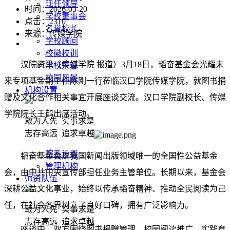
现任领导
时间：2026-03-20
学校董事会
点击：
2310
名誉校长
来源：传媒学院
学校顾问
校徽校训
汉院资讯（传媒学院 报道）3月18日，韬奋基金会光耀未
学校荣誉
校园风景
来专项基金副主任陈刚一行莅临汉口学院传媒学院，就图书捐
机构设置
赠及文化合作相关事宜开展座谈交流。汉口学院副校长、传媒
学院院长王鹤出席活动。
敢为人先 实事求是
志存高远 追求卓越
院系设置
韬奋基金会是我国新闻出版领域唯一的全国性公益基金
管理机构
会，由中共中央宣传部担任业务主管单位。长期以来，基金会
师资队伍
深耕公益文化事业，始终以传承韬奋精神、推动全民阅读为己
任，在社会各界树立了良好口碑，拥有广泛影响力。
敢为人先 实事求是
志存高远 追求卓越
座谈中，双方围绕图书捐赠管理、校园阅读推广、实践育