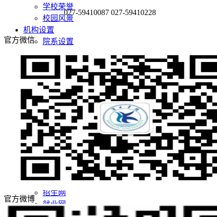
学校荣誉
027-59410087 027-59410228
校园风景
机构设置
官方微信
院系设置
管理机构
师资队伍
师资队伍概况
学者名师
名师风采
教学科研
教育教学
科学研究
党团建设
党建阵地
团学天地
招生就业
招生网
官方微博
就业网
领导关怀