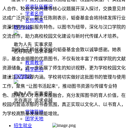
师资队伍概况
人合作、校会文化共建等核心议题展开深入探讨，交换意见并
学者名师
达成广泛共识。副主任陈刚表示，韬奋基金会将持续发挥行业
名师风采
资源优势与公益服务特色，以图书为纽带，深化与汉口学院的
教学科研
交流合作，助力高校校园文化建设与新时代传媒人才培养。
敢为人先 实事求是
副校长王鹤代表学校向韬奋基金会致以诚挚感谢。她表
志存高远 追求卓越
示，基金会捐赠的优质图书，不仅有效丰富了传媒学院的文献
教育教学
资源储备，进一步拓展了师生的知识视野，更为学校校园文化
科学研究
党团建设
建设注入了深厚内涵。学校将切实做好这批图书的管理与使用
工作，聚焦 “让图书活起来”，推动图书资源与传媒专业特
敢为人先 实事求是
色、应用型人才培养深度融合，充分发挥图书的育人价值，在
志存高远 追求卓越
校园内营造浓郁的书香氛围，真正实现以文化人、以书育人，
党建阵地
为学校高质量发展赋能增效。
团学天地
招生就业