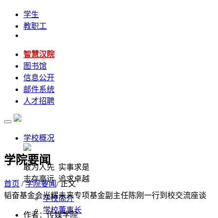
学生
教职工
智慧汉院
图书馆
信息公开
邮件系统
人才招聘
学校概况
学院要闻
敢为人先 实事求是
志存高远 追求卓越
首页
/
学院要闻
/ 正文
韬奋基金会光耀未来专项基金副主任陈刚一行到校交流座谈
学校简介
学校董事长
作者：传媒学院