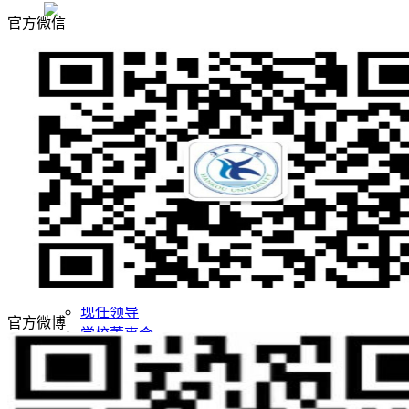
官方微信
敢为人先 实事求是
志存高远 追求卓越
招生网
就业网
领导关怀
评估工作
合作交流
学校概况
学校简介
学校董事长
现任领导
官方微博
学校董事会
名誉校长
学校顾问
校徽校训