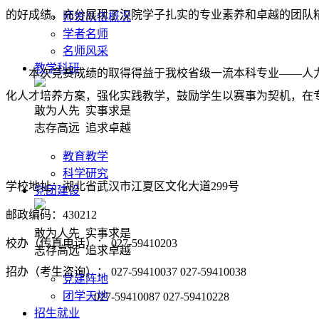
的好成绩，充分展现了汉院学子扎实的专业素养和卓越的团队
师资队伍概况
学者名师
名师风采
教学科研
本次竞赛成绩的取得得益于我校省级一流本科专业——人
化人才培养方案，强化实践教学，鼓励学生以赛事为契机，在
敢为人先 实事求是
志存高远 追求卓越
教育教学
科学研究
学校地址：湖北省武汉市江夏区文化大道299号
党团建设
邮政编码：430212
敢为人先 实事求是
校办（传真电话）： 027-59410203
志存高远 追求卓越
招办（考生咨询）： 027-59410037 027-59410038
党建阵地
团学天地
027-59410087 027-59410228
招生就业