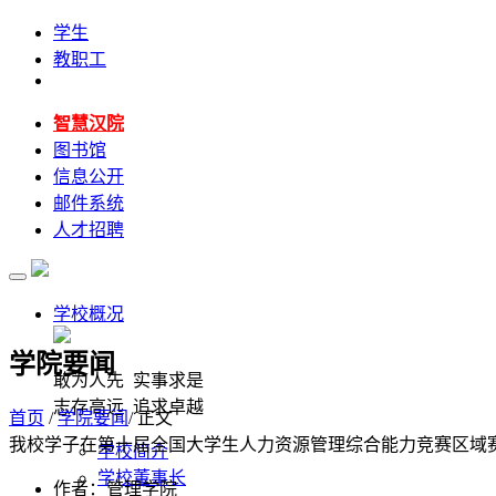
学生
教职工
智慧汉院
图书馆
信息公开
邮件系统
人才招聘
学校概况
学院要闻
敢为人先 实事求是
志存高远 追求卓越
首页
/
学院要闻
/ 正文
我校学子在第十届全国大学生人力资源管理综合能力竞赛区域
学校简介
学校董事长
作者：管理学院