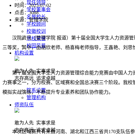
现任领导
时间：2025-07-02
学校董事会
点击：
3088
名誉校长
来源：管理学院
学校顾问
校徽校训
汉院资讯（管理学院 报道）第十届全国大学生人力资源
学校荣誉
校园风景
三等奖，其中，由胡欣老师、杨喜梅老师指导，王鑫艳、刘思
机构设置
敢为人先 实事求是
第十届全国大学生人力资源管理综合能力竞赛由中国人力
志存高远 追求卓越
力赛事之一，分为校赛、区域赛和全国总决赛三个阶段。我校
院系设置
模拟实战演练，不断提升专业素养和团队协作能力。
管理机构
师资队伍
敢为人先 实事求是
志存高远 追求卓越
本次区域赛共有来自河南、湖北和江西三省共170支队