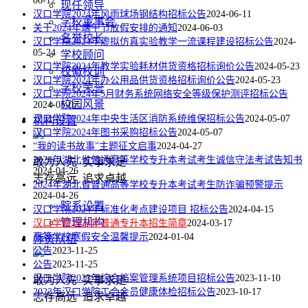
06-12
现任领导
汉口学院2024年风雨球场钢结构招标公告
2024-06-11
学校董事会
关于2024年端午节放假安排的通知
2024-06-03
名誉校长
汉口学院2024年虚拟仿真实验教学一流课程建设招标公告
2024-
05-24
学校顾问
汉口学院2024年教学实验耗材供货资格招标询价公告
2024-05-23
校徽校训
汉口学院2024年办公用品供货资格招标询价公告
2024-05-23
学校荣誉
汉口学院2024年5月财务系统网络安全等级保护测评招标公告
校园风景
2024-05-07
汉口学院2024年中央生活区消防系统维保招标公告
2024-05-07
机构设置
汉口学院2024年图书采购招标公告
2024-05-07
“我的读书故事”主题征文启事
2024-04-27
2024年湖北省普通高等学校专升本考试考生诚信守法考试告知书
敢为人先 实事求是
2024-04-26
志存高远 追求卓越
2024年湖北省普通高等学校专升本考试考生防诈骗预警提示
2024-04-26
院系设置
汉口学院2024年标准化考点建设项目 招标公告
2024-04-15
管理机构
汉口学院2024年普通专升本招生简章
2024-03-17
高等学校寒假安全温馨提示
2024-01-04
师资队伍
公告
2023-11-25
公告
2023-11-25
汉口学院2023年综合档案管理系统项目招标公告
2023-11-10
敢为人先 实事求是
2023年汉口学院工会会员健康体检招标公告
2023-10-17
志存高远 追求卓越