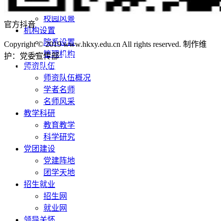
学校荣誉
校园风景
官方抖音
机构设置
院系设置
Copyright © 2019 www.hkxy.edu.cn All rights reserved. 制作维
管理机构
护：党委宣传部
鄂ICP备12011456号-3
鄂公网安备
师资队伍
42011502001236号
师资队伍概况
学者名师
名师风采
教学科研
教育教学
科学研究
党团建设
党建阵地
团学天地
招生就业
招生网
就业网
领导关怀