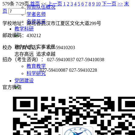
579条 7/29页
首页
<<
上一页
1
2
3
4
5
6
7
8
9
10
下一页
>>
末
师资队伍概况
页
学者名师
名师风采
学校地址：湖北省武汉市江夏区文化大道299号
教学科研
邮政编码：430212
敢为人先 实事求是
校办（传真电话）： 027-59410203
志存高远 追求卓越
招办（考生咨询）： 027-59410037 027-59410038
教育教学
027-59410087 027-59410228
科学研究
党团建设
官方微信
敢为人先 实事求是
志存高远 追求卓越
党建阵地
团学天地
招生就业