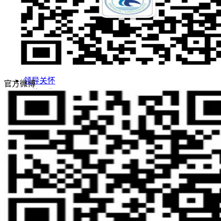
敢为人先 实事求是
志存高远 追求卓越
招生网
就业网
领导关怀
官方微博
评估工作
合作交流
学校概况
学校简介
学校董事长
现任领导
学校董事会
名誉校长
学校顾问
校徽校训