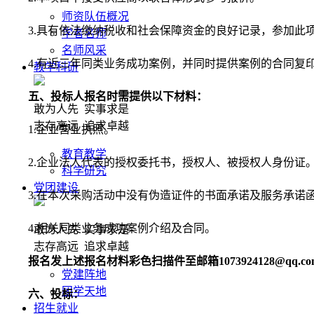
师资队伍概况
3.
具有依法缴纳税收和社会保障资金的良好记录
，
参加此
学者名师
名师风采
4.
有近三年
同类业务
成功案例，并同时提供案例的合同复
教学科研
五、投标人报名时需提供以下材料：
敢为人先 实事求是
志存高远 追求卓越
1.
企业营业执照。
教育教学
2.
企业法人代表的授权委托书，授权人、被授权人身份证
科学研究
党团建设
3.
在本次采购活动中没有伪造证件的书面承诺及服务承诺
4.相关
同类业务
成功案例
介绍及合同。
敢为人先 实事求是
志存高远 追求卓越
报名发上述报名材料彩色扫描件至邮箱1073924128@qq.c
党建阵地
团学天地
六、投标：
招生就业