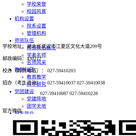
学校荣誉
校园风景
机构设置
院系设置
管理机构
师资队伍
学校地址：湖北省武汉市江夏区文化大道299号
师资队伍概况
学者名师
邮政编码：430212
名师风采
教学科研
校办（传真电话）： 027-59410203
教育教学
招办（考生咨询）： 027-59410037 027-59410038
科学研究
党团建设
027-59410087 027-59410228
党建阵地
团学天地
官方微信
招生就业
招生网
就业网
领导关怀