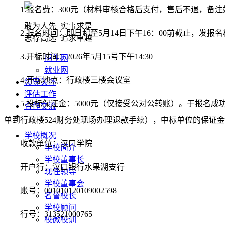
1.报名费：300元（材料审核合格后支付，售后不退，备
敢为人先 实事求是
2.报名时间：即日起至
5
月
14
日
下
午1
6
：00前截止，发报名材料
志存高远 追求卓越
3.开标时间：
2026年5月15号下午14:30
招生网
就业网
4.开标地点：
行政楼三楼会议室
领导关怀
评估工作
5.投标保证金：5000元（仅接受公对公转账）。于报
合作交流
单到行政楼524财务处现场办理退款手续），中标单位的保证
学校概况
收款单位：汉口学院
学校简介
学校董事长
开户行：汉口银行水果湖支行
现任领导
学校董事会
账号：001010120109002598
名誉校长
学校顾问
行号：313521000765
校徽校训