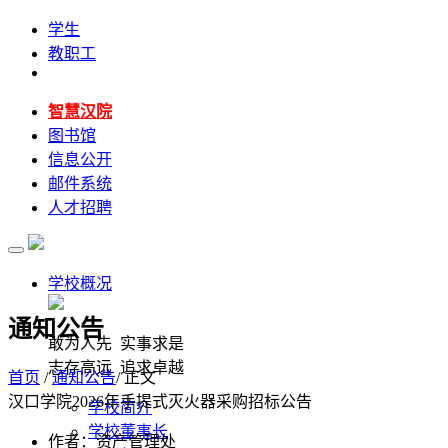
学生
教职工
智慧汉院
图书馆
信息公开
邮件系统
人才招聘
学校概况
通知公告
敢为人先 实事求是
志存高远 追求卓越
首页
/
通知公告
/ 正文
汉口学院2026年手提式灭火器采购招标公告
学校简介
学校董事长
作者：资产管理处