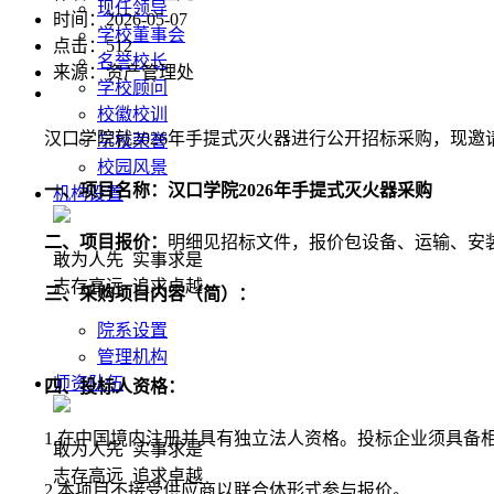
现任领导
时间：2026-05-07
学校董事会
点击：
512
名誉校长
来源：资产管理处
学校顾问
校徽校训
汉口学院就202
6年手提式灭火器
进行公开
招标
采购，现邀
学校荣誉
校园风景
一、
项目名称：汉口学院202
6年手提式灭火器采购
机构设置
二、
项目报价：
明细见招标文件，报价包
设备、运输、
安
敢为人先 实事求是
志存高远 追求卓越
三、采购项目内容
（
简
）
：
院系设置
管理机构
师资队伍
四、投标人资格
：
1.在中国境内注册并具有独立法人资格。投标企业须具备
敢为人先 实事求是
志存高远 追求卓越
2.本项目不接受供应商以联合体形式参与报价。