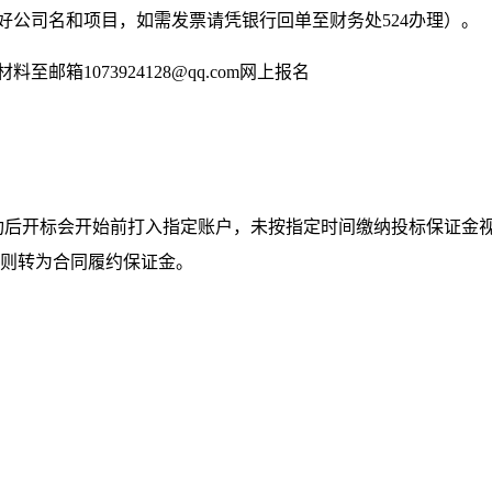
注好公司名和项目，如需发票请凭银行回单至财务处524办理）。
至邮箱1073924128@qq.com网上报名
名成功后开标会开始前打入指定账户，未按指定时间缴纳投标保证
金则转为合同履约保证金。