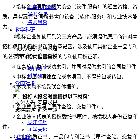
2.
投标企业须具备相关设备（软件
/服务）的经营资格、资
师资队伍概况
学者名师
质，具有履行合同所必需的设备（软件/服务）和专业技术能
名师风采
力。
教学科研
3.投标企业如使用到第三方产品，必须提供原厂商针对本
招标项目的授权书和服务承诺函，涉及使用其他企业产品专利
敢为人先 实事求是
志存高远 追求卓越
的必须具有相关企业授权的专利使用权证明。
4.在高校有类似成功案例。并同时提供案例的合同复印件
教育教学
科学研究
5.中标企业必须独立完成本项目，不得分包或转包。
党团建设
6.本次采购不接受联合体报价。
四、投标人报名时需提供以下材料：
敢为人先 实事求是
1.企业营业执照（原件查验，交复印件）。
志存高远 追求卓越
2.企业法人代表的授权委托书原件，被授权人身份证复印
党建阵地
件。
团学天地
3.企业资质证书、产品的专利证书（原件查验，交复印
招生就业