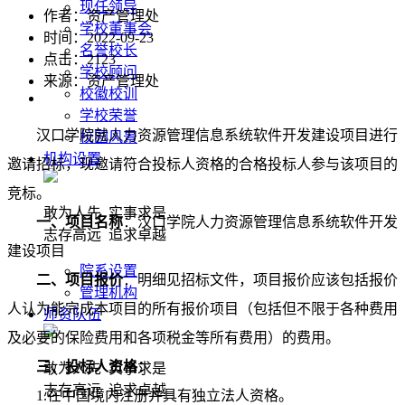
现任领导
作者：资产管理处
学校董事会
时间：2022-09-23
名誉校长
点击：
2123
学校顾问
来源：资产管理处
校徽校训
学校荣誉
汉口学院就人力资源管理信息系统软件开发建设项目进行
校园风景
机构设置
邀请招标，现邀请符合投标人资格的合格投标人参与该项目的
竞标。
敢为人先 实事求是
一、项目名称
：
汉口学院人力资源管理信息系统软件开发
志存高远 追求卓越
建设项目
院系设置
二、项目报价
：
明细见招标文件，项目报价应该包括报价
管理机构
人认为能完成本项目的所有报价项目（包括但不限于各种费用
师资队伍
及必要的保险费用和各项税金等所有费用）的费用。
三、投标人资格：
敢为人先 实事求是
志存高远 追求卓越
1.在中国境内注册并具有独立法人资格。