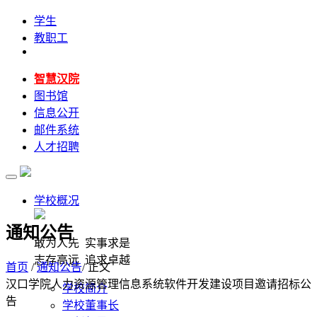
学生
教职工
智慧汉院
图书馆
信息公开
邮件系统
人才招聘
学校概况
通知公告
敢为人先 实事求是
志存高远 追求卓越
首页
/
通知公告
/ 正文
汉口学院人力资源管理信息系统软件开发建设项目邀请招标公
学校简介
告
学校董事长