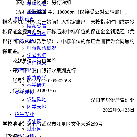
（四）
开标地点：另行通知
学校荣誉
校园风景
（五）
投标保证金：
1
0000元（仅接受公对公转账），于
机构设置
报名成功后开标会开始前打入指定账户，未按指定时间缴纳投
院系设置
标保证金视为弃权。开标后未中标单位的保证金全额退还（凭
管理机构
师资队伍
银行回单办理退款手续），中标单位的保证金则转为合同履约
师资队伍概况
保证金。
学者名师
收款单位：汉口学院
名师风采
教学科研
开户行：汉口银行水果湖支行
教育教学
账号：
001010120109002598
科学研究
行号：
313521000765
党团建设
党建阵地
汉口学院资产管理处
团学天地
2022年
9
月
23
日
招生就业
招生网
学校地址：湖北省武汉市江夏区文化大道299号
就业网
领导关怀
邮政编码：430212