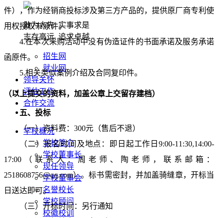
件），作为经销商投标涉及第三方产品的，提供原厂商专利使
敢为人先 实事求是
用权授权书原件。
志存高远 追求卓越
4.在本次采购活动中没有伪造证件的书面承诺及服务承诺
招生网
函原件。
就业网
5.相关类似案例介绍及合同复印件。
领导关怀
评估工作
（以上提交的资料，加盖公章上交留存建档）
合作交流
五、投标
（一）
资料费：
300元（售后不退）
学校概况
学校简介
（二）
报名时间及地点：即日起工作日
9:00-11:30,14:00-
学校董事长
17:00（联系人：周老师、陶老师，联系邮箱：
现任领导
2518608756@qq.com）。标书需密封，并加盖骑缝章，开标当
学校董事会
名誉校长
日送达即可。
学校顾问
（三）
开标时间：另行通知
校徽校训