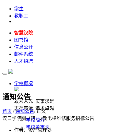
学生
教职工
智慧汉院
图书馆
信息公开
邮件系统
人才招聘
学校概况
通知公告
敢为人先 实事求是
志存高远 追求卓越
首页
/
通知公告
/ 正文
汉口学院图书馆、2教电梯维修服务招标公告
学校简介
学校董事长
作者：资产管理处