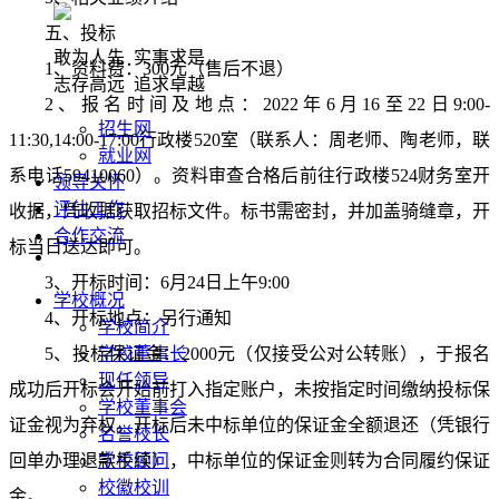
五、投标
敢为人先 实事求是
1、资料费：300元（售后不退）
志存高远 追求卓越
2
、
报名时间
及地点
：
2022年6
月
16至22
日
9:00-
招生网
11:30,14:00-17:00
行政楼
520室
（联系人：
周老师、
陶老师，
联
就业网
系电话
59410060
）。
资料审查合格后前往行政楼
524财务室开
领导关怀
评估工作
收据，凭收据获取招标文件。
标书需密封，并加盖骑缝章，开
合作交流
标当日送达即可。
3、开标时间：
6月24日上午9:00
学校概况
4、开标地点：
另行通知
学校简介
5
、投标保证金：
2
000元（仅接受公对公转账），于报名
学校董事长
现任领导
成功后开标会开始前打入指定账户，未按指定时间缴纳投标保
学校董事会
证金视为弃权。开标后未中标单位的保证金全额退还（凭银行
名誉校长
回单办理退款手续），中标单位的保证金则转为合同履约保证
学校顾问
校徽校训
金。