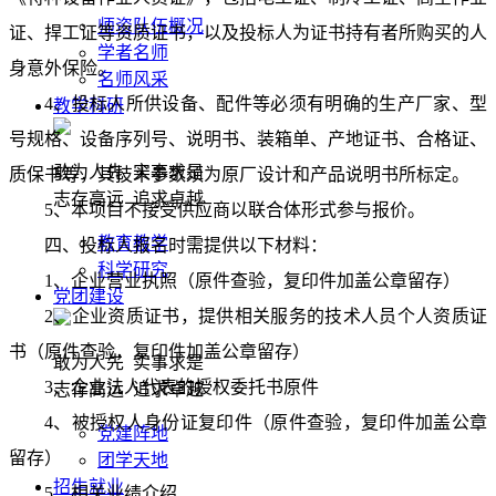
师资队伍概况
证、捍工证等资质证书
，
以及投标
人
为证书持有者所购买的人
学者名师
身意外保险
。
名师风采
4
、
投标人
所供设备
、配件等
必须有明确的生产厂家、型
教学科研
号规格、设备序列号、说明书、装箱单、产地证书、合格证、
敢为人先 实事求是
质保书等，其技术参数须为原厂设计和产品说明书所标定。
志存高远 追求卓越
5、
本项目不接受供应商以联合体形式参与报价。
教育教学
四
、投标人报名时需提供以下材料：
科学研究
1、企业营业执照（原件查验，复印件
加盖公章留存
）
党团建设
2、
企业资质证书，提供相关服务的技术人员个人资质证
书（
原件查验，复印件
加盖公章留存）
敢为人先 实事求是
3、企业法人代表的授权委托书原件
志存高远 追求卓越
4、
被授权人身份证复印件
（
原件查验，复印件
加盖公章
党建阵地
留存）
团学天地
招生就业
5、相关业绩介绍