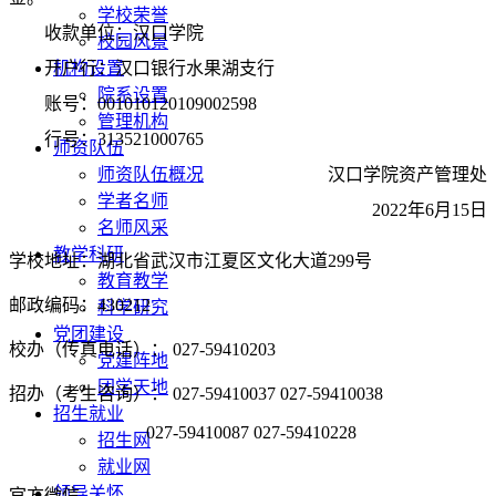
学校荣誉
收款单位：汉口学院
校园风景
开户行：汉口银行水果湖支行
机构设置
院系设置
账号：
001010120109002598
管理机构
行号：
313521000765
师资队伍
汉口学院资产管理处
师资队伍概况
学者名师
202
2
年
6
月
15
日
名师风采
教学科研
学校地址：湖北省武汉市江夏区文化大道299号
教育教学
邮政编码：430212
科学研究
党团建设
校办（传真电话）： 027-59410203
党建阵地
团学天地
招办（考生咨询）： 027-59410037 027-59410038
招生就业
027-59410087 027-59410228
招生网
就业网
领导关怀
官方微信