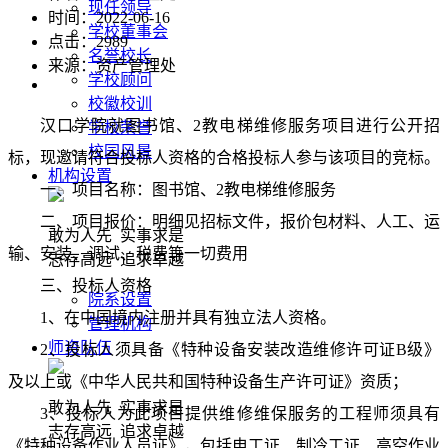
现任领导
时间：2022-06-16
学校董事会
点击：
2989
名誉校长
来源：资产管理处
学校顾问
校徽校训
汉口学院就图书馆、
2教电梯维修服务项目进行公开招
学校荣誉
校园风景
标，现邀请符合投标人资格的合格投标人参与该项目的竞标。
机构设置
一、
项目名称：图书馆、
2教电梯维修服务
二、
项目报价：明细见招标文件，报价包材料、人工、运
敢为人先 实事求是
输、安装、调试
、税费
等一切费用
志存高远 追求卓越
三、投标人资格
院系设置
1、在中国境内注册并具有独立法人资格。
管理机构
师资队伍
2、投标人须具备《特种设备安装改造维修许可证B级》
及以上或《中华人民共和国特种设备生产许可证》资质；
敢为人先 实事求是
3、投标人为此项目
提供维修维保服务
的
工程师
须具有
志存高远 追求卓越
《特种设备作业人员证》
，包括
电工证、制冷工证、高空作业