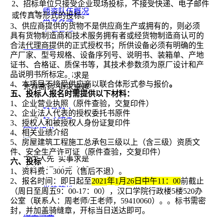
2、招标单位只接受企业现场投标，不接受快递、电子邮件
师资队伍概况
或传真等形式的投标。
学者名师
3、供应商提供的货物不是供应商生产或拥有的，则必须
名师风采
具有货物制造商和技术服务拥有者或经货物制造商认可的
合法代理商提供的正式授权书；所供设备必须有明确的生
教学科研
产厂家、型号规格、设备序列号、说明书、装箱单、产地
证书、合格证、质保书等，其技术参数须为原厂设计和产
品说明书所标定。
敢为人先 实事求是
4、
本项目不接受供应商以联合体形式参与报价
。
志存高远 追求卓越
五、投标人报名时需提供以下材料：
1、企业营业执照
（原件查验，交复印件）
教育教学
2、企业法人代表的授权委托书原件
科学研究
3、
授权人和
被授权人身份证复印件
党团建设
4、相关业绩介绍
5、房屋建筑工程施工总承包三级以上（含三级）资质文
件、安全生产许可证（原件查验，交复印件）
敢为人先 实事求是
六、投标
志存高远 追求卓越
1、资料费：300元
（
售后不退）。
2、报名时间：
即日起至
2021
年
1
月
26
日
中午11：00
前截止
党建阵地
（周日至周五9：00-17：00），
汉口学院行政楼5楼52
0
办
公室（联系人：
周老师/
王老师，59410060）。
。标书需密
团学天地
封，并加盖骑缝章，开标当日送达即可。
招生就业