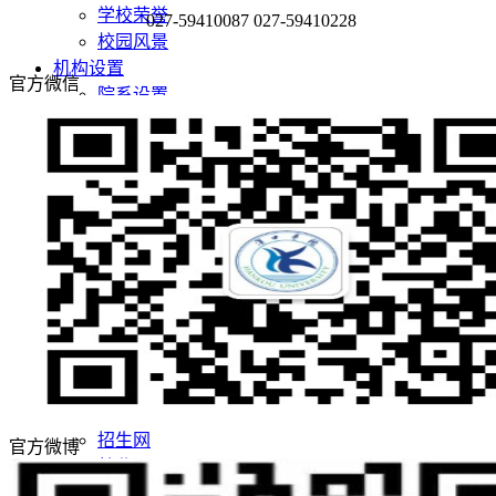
学校荣誉
027-59410087 027-59410228
校园风景
机构设置
官方微信
院系设置
管理机构
师资队伍
师资队伍概况
学者名师
名师风采
教学科研
教育教学
科学研究
党团建设
党建阵地
团学天地
招生就业
招生网
官方微博
就业网
领导关怀