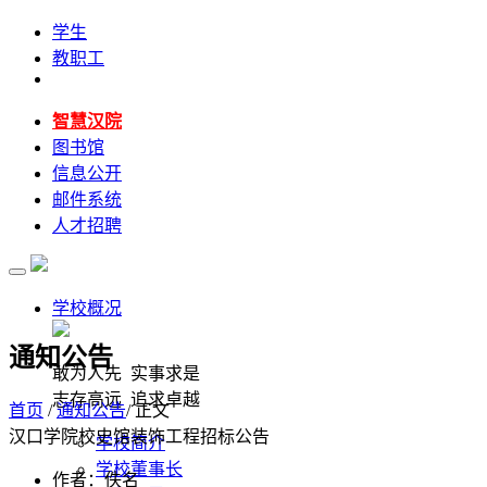
学生
教职工
智慧汉院
图书馆
信息公开
邮件系统
人才招聘
学校概况
通知公告
敢为人先 实事求是
志存高远 追求卓越
首页
/
通知公告
/ 正文
汉口学院校史馆装饰工程招标公告
学校简介
学校董事长
作者：佚名