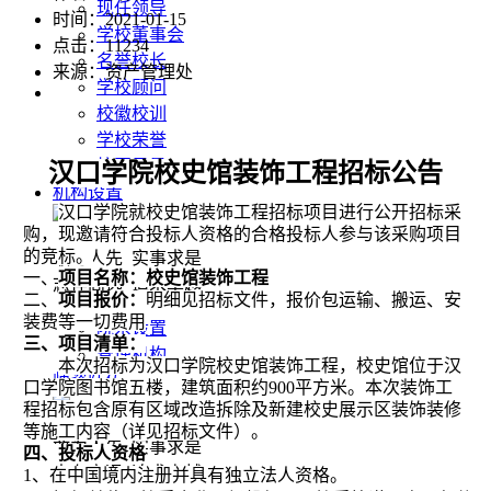
现任领导
时间：2021-01-15
学校董事会
点击：
11234
名誉校长
来源：资产管理处
学校顾问
校徽校训
学校荣誉
校园风景
汉口学院校史馆装饰工程招标公告
机构设置
汉口学院就校史馆装饰工程招标项目进行公开招标采
购，现邀请符合投标人资格的合格投标人参与该采购项目
的竞标。
敢为人先 实事求是
一、
项目名称：校史馆装饰工程
志存高远 追求卓越
二、
项目报价：
明细见招标文件，报价包运输、搬运、安
装费等一切费用
院系设置
三、
项目清单：
管理机构
本次招标为汉口学院校史馆装饰工程，校史馆位于汉
师资队伍
口学院图书馆五楼，建筑面积约900平方米。本次装饰工
程招标包含原有区域改造拆除及新建校史展示区装饰装修
等施工内容（详见
招标文件
）。
敢为人先 实事求是
四、投标人资格
志存高远 追求卓越
1、在中国境内注册并具有独立法人资格。