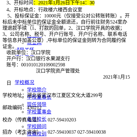
3、开标时间
：
2021
年
1
月
26
日下午
14
：
30
4、开标地点：
行政楼六楼西会议室
敢为人先 实事求是
5、投标保证金：
1
0000元（仅接受公对公转账转账）。开
标后未中标单位的保证金全额退还，自行前往财务
524室
办
志存高远 追求卓越
理退款手续（1、打款的回单，2、汉口学院开具的收据；
3、公司名称、税号、开户行账号、开户行名称、联系电话
招生网
等信息并加盖公章）,中标单位的保证金则转为合同履约保
就业网
证金。
领导关怀
收款单位：汉口学院
评估工作
开户行：汉口银行水果湖支行
合作交流
账号：
001010120109002598
汉口学院资产管理处
202
1
年
1
月
15
学校概况
日
学校简介
学校地址：湖北省武汉市江夏区文化大道299号
学校董事长
现任领导
邮政编码：430212
学校董事会
名誉校长
校办（传真电话）： 027-59410203
学校顾问
招办（考生咨询）： 027-59410037 027-59410038
校徽校训