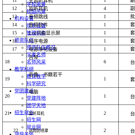
11
1
副
主监听耳机
学校荣誉
12
4
副
监听耳机
校园风景
13
1
批
音频跳线
机构设置
14
1
套
音频软件
院系设置
15
1
套
Led
词曲显示屏
管理机构
师资队伍
16
1
套
时序电源
师资队伍概况
17
1
套
电源净化设备
学者名师
古琴
18
6
名师风采
台
教学科研
音像、书籍若干
教育教学
19
1
套
科学研究
党团建设
电脑
20
1
台
党建阵地
团学天地
招生就业
21
2
监听耳机
台
招生网
就业网
22
2
话筒防喷罩
台
领导关怀