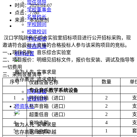
现任领导
时间：2020-04-07
学校董事会
点击：
7780
名誉校长
来源：本站原创
学校顾问
校徽校训
汉口学院就音乐综合实验室招标项目进行公开招标采购，现
学校荣誉
邀请符合投标人资格的合格投标人参与该采购项目的竞标。
校园风景
一、项目名称：音乐综合实验室
机构设置
二、项目报价：明细见招标文件，报价包安装、调试及指导等
一切费用
敢为人先 实事求是
三、采购设备清单
志存高远 追求卓越
序号
数量
单
仪器设备名称
专业音乐教学系统设备
院系设置
1
2
支
阵列音箱（进口）
管理机构
2
2
支
补声音箱（进口）
师资队伍
3
2
支
超重低音（进口）
4
4
支
音响支架
敢为人先 实事求是
5
1
套
歌曲曲库
志存高远 追求卓越