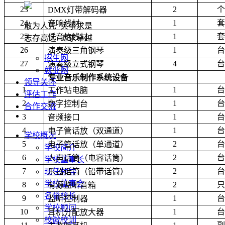
23
2
个
DMX
灯带解码器
24
1
套
音响线材
敢为人先 实事求是
25
1
套
低音炮线材
志存高远 追求卓越
26
1
台
演奏级三角钢琴
招生网
27
4
台
演奏级立式钢琴
就业网
专业音乐制作系统设备
领导关怀
1
1
台
工作站电脑
评估工作
2
1
台
数字控制台
合作交流
3
1
台
音频接口
4
1
台
电子管话放（双通道）
学校概况
5
2
台
电子管话放（单通道）
学校简介
6
2
台
人声话筒（电容话筒）
学校董事长
7
2
台
乐器话筒（铅带话筒）
现任领导
学校董事会
8
2
只
有源监听音箱
名誉校长
9
1
台
监听控制器
学校顾问
10
1
台
耳机分配放大器
校徽校训