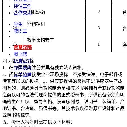
评估工作
23
2
耳机放大器
台
合作交流
空调柜机
学生
24
3
台
教职工
教学桌椅若干
25
1
套
智慧汉院
图书馆
四、投标人资格
信息公开
1、在中国境内注册并具有独立法人资格。
邮件系统
2、招标单位只接受企业现场投标，不接受快递、电子邮件或
人才招聘
传真等形式的投标。3、供应商提供的货物不是供应商生产或
拥有的，则必须具有货物制造商和技术服务拥有者或经货物制
造商认可的合法代理商提供的正式授权书；所供设备必须有明
确的生产厂家、型号规格、设备序列号、说明书、装箱单、产
地证书、合格证、质保书等，其技术参数须为原厂设计和产品
说明书所标定。
五、投标人报名时需提供以下材料：