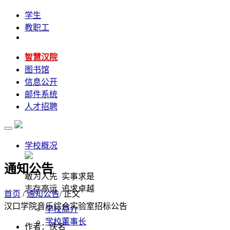
学生
教职工
智慧汉院
图书馆
信息公开
邮件系统
人才招聘
学校概况
通知公告
敢为人先 实事求是
志存高远 追求卓越
首页
/
通知公告
/ 正文
汉口学院音乐综合实验室招标公告
学校简介
学校董事长
作者：佚名