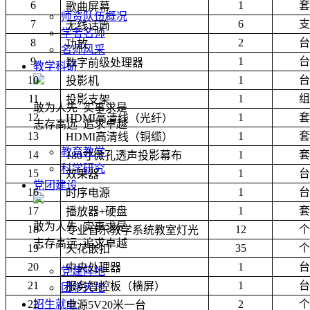
6
1
套
歌曲屏幕
师资队伍概况
7
6
支
无线话筒
学者名师
8
2
台
功放
名师风采
9
1
台
数字前级处理器
教学科研
10
1
台
投影机
11
1
组
投影支架
敢为人先 实事求是
12
1
套
HDMI
高清线（光纤）
志存高远 追求卓越
13
1
套
HDMI
高清线（铜缆）
教育教学
14
1
套
180
寸微孔透声投影幕布
科学研究
15
1
台
效果器
党团建设
16
1
台
时序电源
17
1
套
播放器
+
硬盘
敢为人先 实事求是
18
12
个
专业音乐教学系统教室灯光
志存高远 追求卓越
19
35
个
天花嵌扣
20
1
台
中央处理器
党建阵地
21
1
台
服务智控板（横屏）
团学天地
22
2
个
招生就业
电源
5V20
米一台