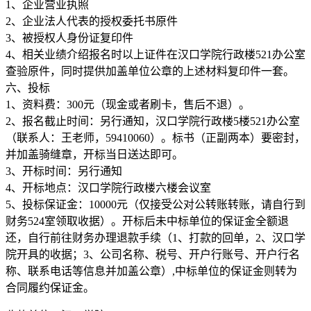
1、企业营业执照
2、企业法人代表的授权委托书原件
3、被授权人身份证复印件
4、相关业绩介绍报名时以上证件在汉口学院行政楼521办公室
查验原件，同时提供加盖单位公章的上述材料复印件一套。
六、投标
1、资料费：300元（现金或者刷卡，售后不退）。
2、报名截止时间：另行通知，汉口学院行政楼5楼521办公室
（联系人：王老师，59410060）。标书（正副两本）要密封，
并加盖骑缝章，开标当日送达即可。
3、开标时间：另行通知
4、开标地点：汉口学院行政楼六楼会议室
5、投标保证金：10000元（仅接受公对公转账转账，请自行到
财务524室领取收据）。开标后未中标单位的保证金全额退
还，自行前往财务办理退款手续（1、打款的回单，2、汉口学
院开具的收据；3、公司名称、税号、开户行账号、开户行名
称、联系电话等信息并加盖公章）,中标单位的保证金则转为
合同履约保证金。