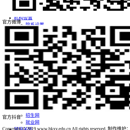
学校荣誉
校园风景
机构设置
官方微博
院系设置
管理机构
师资队伍
师资队伍概况
学者名师
名师风采
教学科研
教育教学
科学研究
党团建设
党建阵地
团学天地
招生就业
招生网
官方抖音
就业网
Copyright © 2019 www.hkxy.edu.cn All rights reserved.
领导关怀