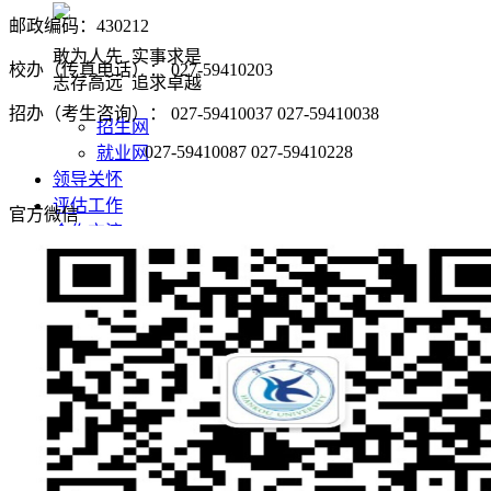
邮政编码：430212
敢为人先 实事求是
校办（传真电话）： 027-59410203
志存高远 追求卓越
招办（考生咨询）： 027-59410037 027-59410038
招生网
027-59410087 027-59410228
就业网
领导关怀
评估工作
官方微信
合作交流
学校概况
学校简介
学校董事长
现任领导
学校董事会
名誉校长
学校顾问
校徽校训