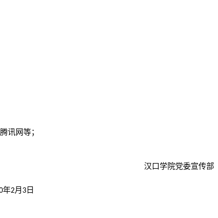
腾讯网等；
汉口学院党委宣传部
年
月
日
0
2
3