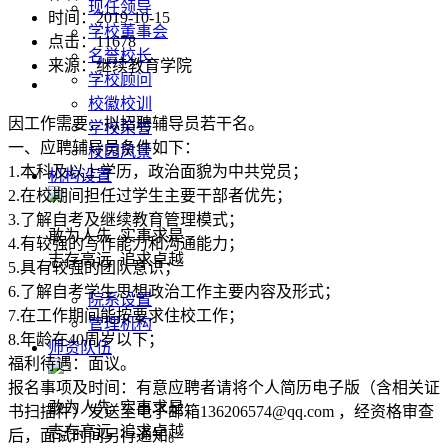
现任领导
时间：2019-10-15
学校董事会
点击：
11678
名誉校长
来源：继续教育学院
学校顾问
校徽校训
因工作需要，拟招聘辅导员若干名。
学校荣誉
一、应聘辅导员条件如下：
校园风景
1.
本科及以上学历，政治面貌为中共党员；
机构设置
2.
在校期间担任过学生主要干部者优先；
3.
了解自考及继续教育管理模式；
敢为人先 实事求是
4.
有较强的写作能力和沟通能力；
志存高远 追求卓越
5.
具有较强的团队意识；
6.
了解自考学生思想政治工作主要内容及形式；
院系设置
7.
在工作期间能按要求住校工作；
管理机构
8.
年龄在
40
周岁以下；
师资队伍
福利待遇：面议。
报名事项及时间：有意应聘者请将个人简历电子版（含相关证
敢为人先 实事求是
书扫描件）发送至电子邮箱
136206574@qq.com
，经资格审查
志存高远 追求卓越
后，面试时间另行通知。