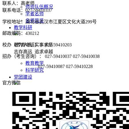
联系人：高老师
师资队伍概况
联系电话：
027-59410337
学者名师
名师风采
学校地址：湖北省武汉市江夏区文化大道299号
教学科研
邮政编码：430212
校办（传真电话）： 027-59410203
敢为人先 实事求是
志存高远 追求卓越
招办（考生咨询）： 027-59410037 027-59410038
教育教学
027-59410087 027-59410228
科学研究
党团建设
官方微信
敢为人先 实事求是
志存高远 追求卓越
党建阵地
团学天地
招生就业