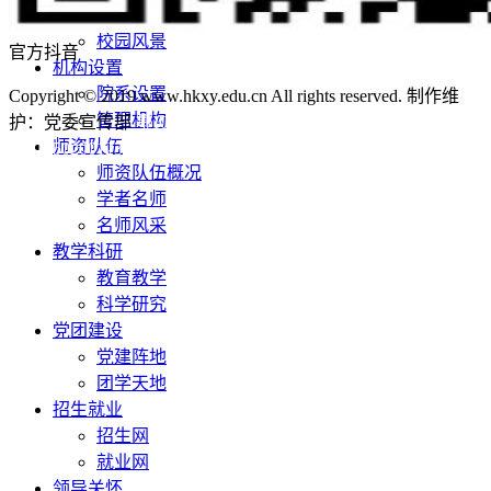
学校荣誉
校园风景
官方抖音
机构设置
院系设置
Copyright © 2019 www.hkxy.edu.cn All rights reserved. 制作维
管理机构
护：党委宣传部
鄂ICP备12011456号-3
鄂公网安备
师资队伍
42011502001236号
师资队伍概况
学者名师
名师风采
教学科研
教育教学
科学研究
党团建设
党建阵地
团学天地
招生就业
招生网
就业网
领导关怀