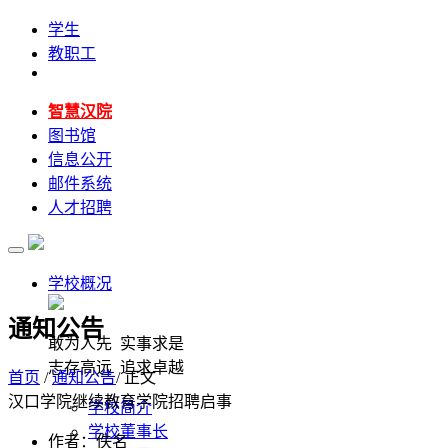
学生
教职工
智慧汉院
图书馆
信息公开
邮件系统
人才招聘
学校概况
通知公告
敢为人先 实事求是
志存高远 追求卓越
首页
/
通知公告
/ 正文
汉口学院继续教育学院招聘启事
学校简介
学校董事长
作者：佚名