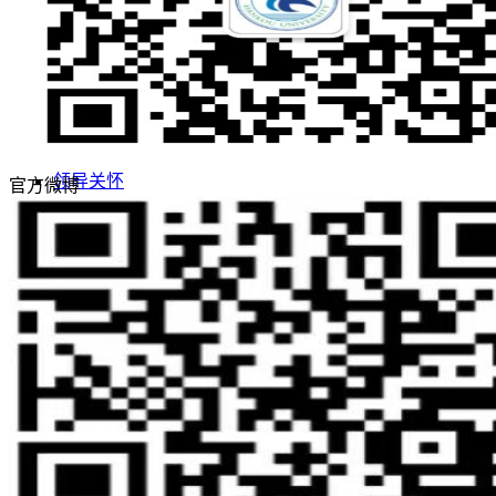
敢为人先 实事求是
志存高远 追求卓越
招生网
就业网
领导关怀
官方微博
评估工作
合作交流
学校概况
学校简介
学校董事长
现任领导
学校董事会
名誉校长
学校顾问
校徽校训