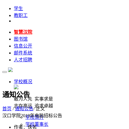
学生
教职工
智慧汉院
图书馆
信息公开
邮件系统
人才招聘
学校概况
通知公告
敢为人先 实事求是
志存高远 追求卓越
首页
/
通知公告
/ 正文
汉口学院2019年电脑招标公告
学校简介
学校董事长
作者：佚名