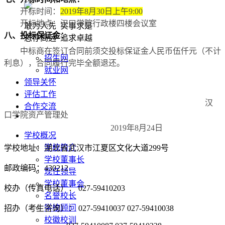
开标时间：
201
9
年
8
月
30
日上午
9:00
开标地点：汉口学院行政楼四楼会议室
敢为人先 实事求是
八、投标保证金：
志存高远 追求卓越
中标商在签订合同前须交投标保证金人民币伍仟
元
（不计
招生网
利息），合同履行完毕全额退还
。
就业网
领导关怀
评估工作
汉
合作交流
口学院资产管理处
201
9
年
8
月
24
日
学校概况
学校简介
学校地址：湖北省武汉市江夏区文化大道299号
学校董事长
邮政编码：430212
现任领导
学校董事会
校办（传真电话）： 027-59410203
名誉校长
学校顾问
招办（考生咨询）： 027-59410037 027-59410038
校徽校训