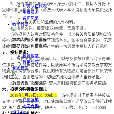
2、报价单位的法定代表人身份证复印件、投标人身份证
师资队伍概况
复印件和授权委托书（若法人代表人本人投标则无须提供委托
学者名师
书）。
名师风采
3、企业相关资质和业绩的文件材料。
教学科研
4、招标文件，每套标书300元，售后不退 。
请各投标人认真对照资格条件，以上有关资质证明均需在
敢为人先 实事求是
投标文件中提供，原件带至现场备查。如不符合要求的，无意
志存高远 追求卓越
或故意参与报名、投标所产生的一切后果由投标人自行承担。
五、投标要求：
教育教学
1、货物质量：必须满足以上型号及参数且供应商不得通
科学研究
过加装、更改货物配件等手段使原本不符合采购参数要求的货
党团建设
物满足采购参数要求，提供的所有货物必须是全新原厂原装未
拆封正品，否则造成的一切经济损失由中标人自行承担。
2
、签订合同前提供一套未开封整机和原厂服务承诺函。
敢为人先 实事求是
六、投标文件接受时间
：
志存高远 追求卓越
201
9
年
8
月
29
日
16：00截止
，请在规定时间范围内将投标
党建阵地
文件（注意：须密封，封口处加盖公章）送至汉口学院行政楼
团学天地
521资产管理处办公室，联系人：王老师，电话：59410060
招生就业
七、开标时间和地点
：