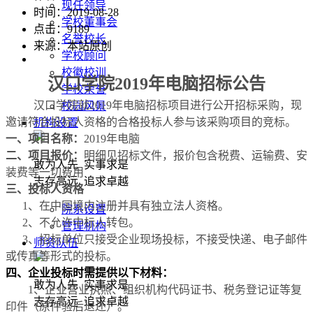
现任领导
时间：2019-08-28
学校董事会
点击：
9189
名誉校长
来源：本站原创
学校顾问
校徽校训
汉口学院
201
9
年电脑招标公告
学校荣誉
汉口学院
就
201
9
年电脑
招标项目
进行公开
招标采购，现
校园风景
邀请符合投标人资格的合格投标人参与该采购项目的竞标。
机构设置
一
、项目名称：
201
9
年电脑
二
、
项目报
价：
明细见招标文件，报价包含税费、运输费、安
敢为人先 实事求是
装费等一切费用
志存高远 追求卓越
三
、投标人资格
1
、在中国境内注册并具有独立法人资格。
院系设置
2、
不允许中标人转包。
管理机构
3、招标单位只接受企业现场投标，不接受快递、电子邮件
师资队伍
或传真等形式的投标。
四、企业投标时需提供以下材料：
敢为人先 实事求是
1、企业营业执照、组织机构代码证书、税务登记证等复
志存高远 追求卓越
印件（原件验后退还）。