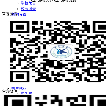
027-59410087 027-59410228
学校荣誉
校园风景
官方微信
机构设置
院系设置
管理机构
师资队伍
师资队伍概况
学者名师
名师风采
教学科研
教育教学
科学研究
党团建设
党建阵地
团学天地
招生就业
官方微博
招生网
就业网
领导关怀