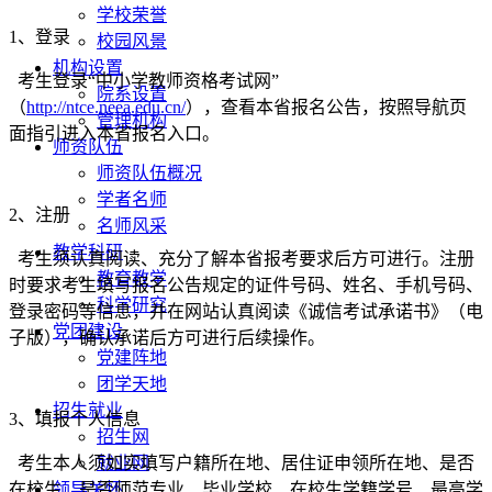
学校荣誉
1、登录
校园风景
机构设置
考生登录“中小学教师资格考试网”
院系设置
（
http://ntce.neea.edu.cn/
），查看本省报名公告，按照导航页
管理机构
面指引进入本省报名入口。
师资队伍
师资队伍概况
学者名师
2、注册
名师风采
教学科研
考生须认真阅读、充分了解本省报考要求后方可进行。注册
教育教学
时要求考生填写报名公告规定的证件号码、姓名、手机号码、
科学研究
登录密码等信息，并在网站认真阅读《诚信考试承诺书》（电
党团建设
子版），确认承诺后方可进行后续操作。
党建阵地
团学天地
招生就业
3、填报个人信息
招生网
考生本人须如实填写户籍所在地、居住证申领所在地、是否
就业网
在校生、是否师范专业、毕业学校、在校生学籍学号、最高学
领导关怀