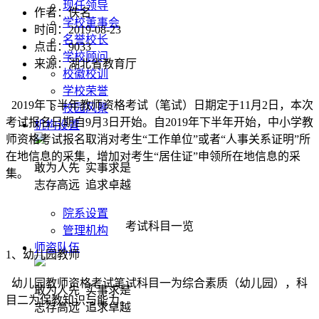
现任领导
作者：佚名
学校董事会
时间：2019-08-23
名誉校长
点击：
9033
学校顾问
来源：湖北省教育厅
校徽校训
学校荣誉
2019年下半年教师资格考试（笔试）日期定于11月2日，本次
校园风景
考试报名日期自9月3日开始。自2019年下半年开始，中小学教
机构设置
师资格考试报名取消对考生“工作单位”或者“人事关系证明”所
在地信息的采集，增加对考生“居住证”申领所在地信息的采
敢为人先 实事求是
集。
志存高远 追求卓越
院系设置
考试科目一览
管理机构
师资队伍
1、幼儿园教师
幼儿园教师资格考试笔试科目一为综合素质（幼儿园），科
敢为人先 实事求是
目二为保教知识与能力。
志存高远 追求卓越