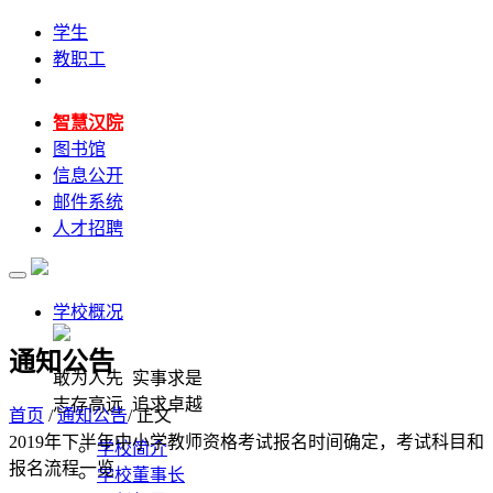
学生
教职工
智慧汉院
图书馆
信息公开
邮件系统
人才招聘
学校概况
通知公告
敢为人先 实事求是
志存高远 追求卓越
首页
/
通知公告
/ 正文
2019年下半年中小学教师资格考试报名时间确定，考试科目和
学校简介
报名流程一览
学校董事长