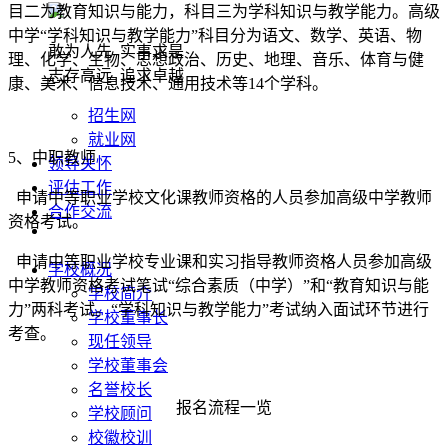
目二为教育知识与能力，科目三为学科知识与教学能力。高级
中学“学科知识与教学能力”科目分为语文、数学、英语、物
敢为人先 实事求是
理、化学、生物、思想政治、历史、地理、音乐、体育与健
志存高远 追求卓越
康、美术、信息技术、通用技术等14个学科。
招生网
就业网
5、中职教师
领导关怀
评估工作
申请中等职业学校文化课教师资格的人员参加高级中学教师
合作交流
资格考试。
申请中等职业学校专业课和实习指导教师资格人员参加高级
学校概况
中学教师资格考试笔试“综合素质（中学）”和“教育知识与能
学校简介
力”两科考试。“学科知识与教学能力”考试纳入面试环节进行
学校董事长
考查。
现任领导
学校董事会
名誉校长
报名流程一览
学校顾问
校徽校训