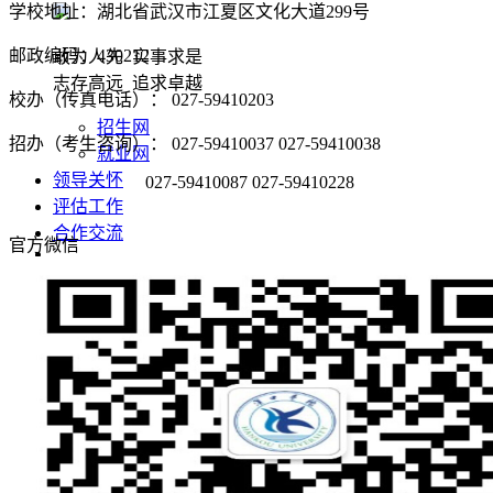
学校地址：湖北省武汉市江夏区文化大道299号
邮政编码：430212
敢为人先 实事求是
志存高远 追求卓越
校办（传真电话）： 027-59410203
招生网
招办（考生咨询）： 027-59410037 027-59410038
就业网
领导关怀
027-59410087 027-59410228
评估工作
合作交流
官方微信
学校概况
学校简介
学校董事长
现任领导
学校董事会
名誉校长
学校顾问
校徽校训