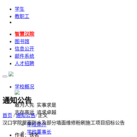
学生
教职工
智慧汉院
图书馆
信息公开
邮件系统
人才招聘
学校概况
通知公告
敢为人先 实事求是
志存高远 追求卓越
首页
/
通知公告
/ 正文
汉口学院屋面防水及部分墙面维修粉刷施工项目招标公告
学校简介
学校董事长
作者：佚名