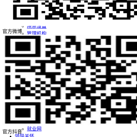
学校荣誉
校园风景
机构设置
院系设置
官方微博
管理机构
师资队伍
师资队伍概况
学者名师
名师风采
教学科研
教育教学
科学研究
党团建设
党建阵地
团学天地
招生就业
招生网
就业网
官方抖音
领导关怀