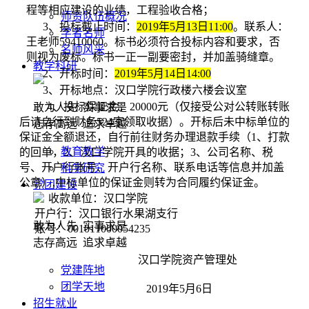
程等相应建设的业绩，工程验收合格；
师资队伍概况
3、投标截止时间：
201
9
年
5
月
13
日
1
1
:00
。联系人：
学者名师
王老师
59410060。标书必须符合投标内容和要求，否
名师风采
则视为废标。标书一正一副要密封，并加盖骑缝章。
教学科研
2、开标时间：
201
9
年
5
月
14
日
14:00
3、开标地点：汉口学院行政楼六楼会议室
4、投标保证金：20000元（仅接受公对公转账转账
敢为人先 实事求是
后请自行到财务524室领取收据）。开标后未中标单位的
志存高远 追求卓越
保证金全额退还，自行前往财务办理退款手续（1、打款
教育教学
的回单，2、汉口学院开具的收据；3、公司名称、税
号、开户行账号、开户行名称、联系电话等信息并加盖
科学研究
公章）,中标单位的保证金则转为合同履约保证金。
党团建设
收款单位：汉口学院
开户行：汉口银行水果湖支行
敢为人先 实事求是
账号：001011000054235
志存高远 追求卓越
汉口学院资产管理处
党建阵地
团学天地
201
9
年
5
月
6
日
招生就业