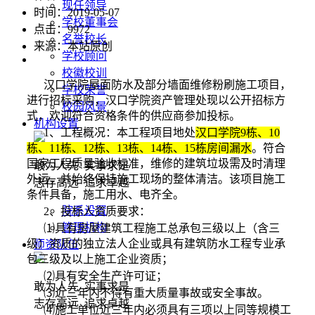
现任领导
时间：2019-05-07
学校董事会
点击：
9972
名誉校长
来源：本站原创
学校顾问
校徽校训
汉口学院屋面防水及部分墙面维修粉刷施工项目，
学校荣誉
进行招标采购，汉口学院资产管理处现以公开招标方
校园风景
式，欢迎符合资格条件的供应商参加投标。
机构设置
1、工程概况：本工程项目地处
汉口学院
9栋、10
栋、11栋、12栋、13栋、14栋、15栋房间漏水
。符合
国家工程质量验收标准，维修的建筑垃圾需及时清理
敢为人先 实事求是
外运，并始终保持施工现场的整体清洁。该项目施工
志存高远 追求卓越
条件具备，施工用水、电齐全。
院系设置
2、投标人资质要求：
管理机构
⑴具有房屋建筑工程施工总承包三级以上（含三
级）资质的独立法人企业或具有建筑防水工程专业承
师资队伍
包三级及以上施工企业资质；
⑵具有安全生产许可证；
敢为人先 实事求是
⑶近三年内不得有重大质量事故或安全事故。
志存高远 追求卓越
⑷施工单位近三年内必须具有三项以上同等规模工