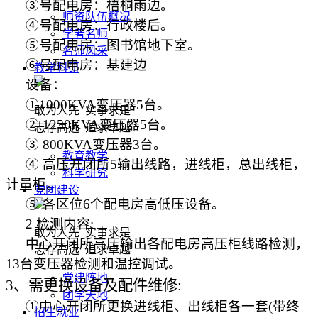
③号配电房：梧桐雨边。
师资队伍概况
④号配电房：行政楼后。
学者名师
⑤号配电房：图书馆地下室。
名师风采
⑥号配电房：基建边
教学科研
设备：
①
1000KVA
变压器
5
台。
敢为人先 实事求是
②
1250KVA
变压器
5
台。
志存高远 追求卓越
③
800KVA
变压器
3
台。
教育教学
④
高压开闭所
5
输出线路，进线柜，总出线柜，
科学研究
计量柜。
党团建设
⑤
各区位
6
个配电房高低压设备。
2
检测内容
:
敢为人先 实事求是
中心开闭所高压输出各配电房高压柜线路检测，
志存高远 追求卓越
13
台变压器检测和温控调试。
党建阵地
3
、需更换设备及配件维修
:
团学天地
①中心开闭所更换进线柜、出线柜各一套
(
带终
招生就业