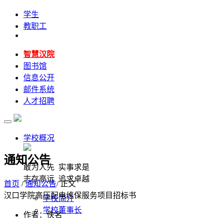
学生
教职工
智慧汉院
图书馆
信息公开
邮件系统
人才招聘
学校概况
通知公告
敢为人先 实事求是
志存高远 追求卓越
首页
/
通知公告
/ 正文
汉口学院高压配电维保服务项目招标书
学校简介
学校董事长
作者：佚名