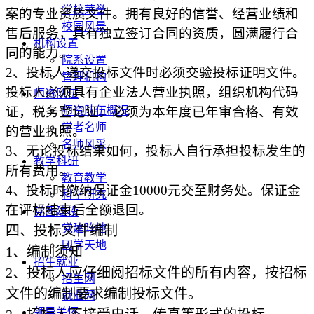
学校荣誉
案的专业资质文件。拥有良好的信誉、经营业绩和
校园风景
售后服务，具有独立签订合同的资质，圆满履行合
机构设置
同的能力。
院系设置
2
、投标人递交投标文件时必须交验投标证明文件。
管理机构
投标人必须具有企业法人营业执照，组织机构代码
师资队伍
证，税务登记证。必须为本年度已年审合格、有效
师资队伍概况
学者名师
的营业执照。
名师风采
3
、无论投标结果如何，投标人自行承担投标发生的
教学科研
所有费用。
教育教学
4
、投标时缴纳保证金
10000
元交至财务处。保证金
科学研究
在评标结束后全额退回。
党团建设
党建阵地
四、投标文件编制
团学天地
1
、编制须知
招生就业
2
、投标人应仔细阅招标文件的所有内容，按招标
招生网
文件的编制要求编制投标文件。
就业网
领导关怀