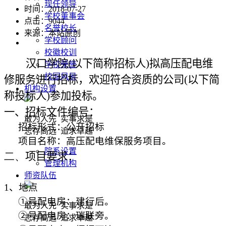
现任领导
时间：2018-07-27
学校董事会
点击：
9044
名誉校长
来源：本站原创
学校顾问
校徽校训
汉口学院
(
以下简称招标人
)
拟高压配电维
学校荣誉
校园风景
修服务进行招标，欢迎符合资质的公司
(
以下简
机构设置
称投标人
)
参加投标。
一、招标文件编号：
敢为人先 实事求是
招标形式：公开招标
志存高远 追求卓越
项目名称：高压配电维保服务项目。
院系设置
二、
项目要求：
管理机构
师资队伍
1
、地点
①号配电房：建行后。
敢为人先 实事求是
②号配电房：瑞联旁。
志存高远 追求卓越