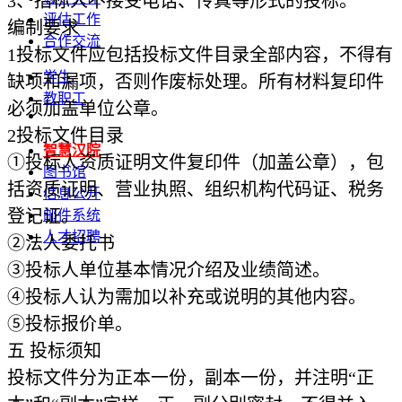
3
、招标人不接受电话、传真等形式的投标。
评估工作
编制要求
合作交流
1
投标文件应包括投标文件目录全部内容，不得有
学生
缺项和漏项，否则作废标处理。所有材料复印件
教职工
必须加盖单位公章。
2
投标文件目录
智慧汉院
①投标人资质证明文件复印件（加盖公章），包
图书馆
括资质证明、营业执照、组织机构代码证、税务
信息公开
登记证。
邮件系统
人才招聘
②法人委托书
③投标人单位基本情况介绍及业绩简述。
④投标人认为需加以补充或说明的其他内容。
⑤投标报价单。
五
投标须知
投标文件分为正本一份，副本一份，并注明“正