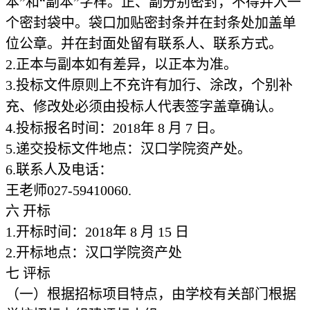
本”和“副本”字样。正、副分别密封，不得并入一
个密封袋中。袋口加贴密封条并在封条处加盖单
位公章。并在封面处留有联系人、联系方式。
2.
正本与副本如有差异，以正本为准。
3.
投标文件原则上不充许有加行、涂改，个别补
充、修改处必须由投标人代表签字盖章确认。
4.
投标报名时间：
2018
年
8
月
7
日。
5.
递交投标文件地点：汉口学院资产处。
6.
联系人及电话：
王
老师
027-59410060.
六
开标
1.
开标时间：
2018
年
8
月
15
日
2.
开标地点：汉口学院资产处
七
评标
（一）根据招标项目特点，由学校有关部门根据