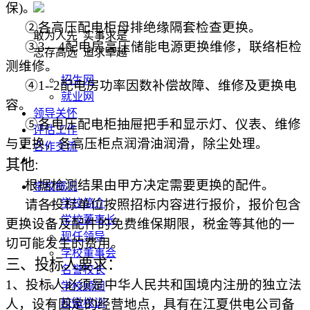
保
)
。
②各高压配电柜母排绝缘隔套检查更换。
敢为人先 实事求是
③
3
—
4
配电房高压储能电源更换维修，联络柜检
志存高远 追求卓越
测维修。
招生网
④
1--2
配电房功率因数补偿故障、维修及更换电
就业网
容。
领导关怀
⑤各电压配电柜抽屉把手和显示灯、仪表、维修
评估工作
与更换，各高压柜点润滑油润滑，除尘处理。
合作交流
其他
:
根据检测结果由甲方决定需要更换的配件。
学校概况
请各投标单位按照招标内容进行报价，报价包含
学校简介
学校董事长
更换设备及配件的免费维保期限，税金等其他的一
现任领导
切可能发生的费用。
学校董事会
三、投标人要求：
名誉校长
1
、投标人必须是中华人民共和国境内注册的独立法
学校顾问
人，设有固定的经营地点，具有在江夏供电公司备
校徽校训