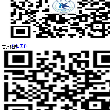
敢为人先 实事求是
志存高远 追求卓越
招生网
就业网
领导关怀
评估工作
官方微博
合作交流
学校概况
学校简介
学校董事长
现任领导
学校董事会
名誉校长
学校顾问
校徽校训