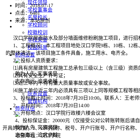
现任领导
时间：2018-07-17
学校董事会
点击：
6481
名誉校长
来源：本站原创
学校顾问
校徽校训
汉口学院屋面防水及部分墙面维修粉刷施工项目，进行招
学校荣誉
1、工程概况：本工程项目地处汉口学院9栋、10栋、1
校园风景
的整体清洁。该项目施工条件具备，施工用水、电齐全。
机构设置
2、投标人资质要求：
⑴具有房屋建筑工程施工总承包三级以上（含三级）资质
敢为人先 实事求是
⑵具有安全生产许可证；
志存高远 追求卓越
⑶近三年内不得有重大质量事故或安全事故。
⑷施工单位近三年内必须具有三项以上同等规模工程等相
院系设置
3、投标截止时间：2018年7月20日10:00。联系人：
管理机构
2、开标时间：2018年7月20日14:00
师资队伍
3、开标地点：汉口学院行政楼六楼会议室
4、投标保证金：20000元（仅接受公对公转账转账后
敢为人先 实事求是
开具的收据；3、公司名称、税号、开户行账号、开户行名称、
志存高远 追求卓越
收款单位：汉口学院