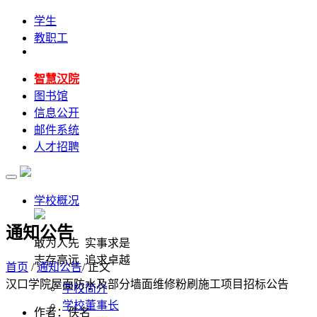
学生
教职工
智慧汉院
图书馆
信息公开
邮件系统
人才招聘
学校概况
通知公告
敢为人先 实事求是
志存高远 追求卓越
首页
/
通知公告
/ 正文
汉口学院屋面防水及部分墙面维修粉刷施工项目招标公告
学校简介
学校董事长
作者：佚名