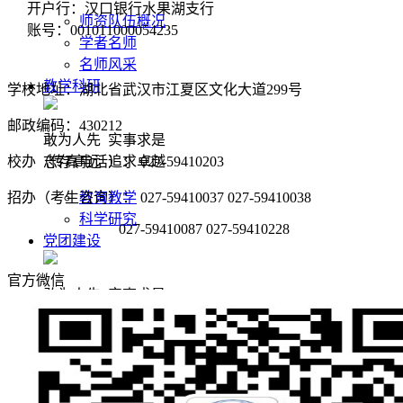
开户行：汉口银行水果湖支行
师资队伍概况
账号：001011000054235
学者名师
20
名师风采
教学科研
学校地址：湖北省武汉市江夏区文化大道299号
邮政编码：430212
敢为人先 实事求是
校办（传真电话）： 027-59410203
志存高远 追求卓越
招办（考生咨询）： 027-59410037 027-59410038
教育教学
科学研究
027-59410087 027-59410228
党团建设
官方微信
敢为人先 实事求是
志存高远 追求卓越
党建阵地
团学天地
招生就业