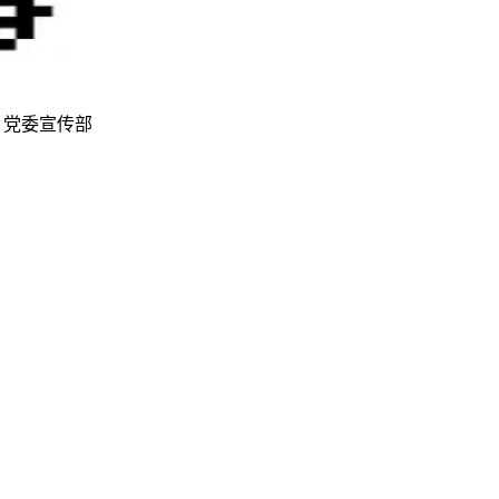
 制作维护：党委宣传部
鄂ICP备12011456号-3
鄂公网安备42011502001236