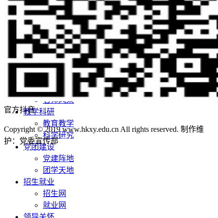
学校荣誉
校园风景
机构设置
院系设置
管理机构
师资队伍
师资队伍概况
学者名师
名师风采
官方抖音
教学科研
教育教学
Copyright © 2019 www.hkxy.edu.cn All rights reserved. 制作维
科学研究
护：党委宣传部
鄂ICP备12011456号-3
鄂公网安备
党团建设
42011502001236号
党建阵地
团学天地
招生就业
招生网
就业网
领导关怀