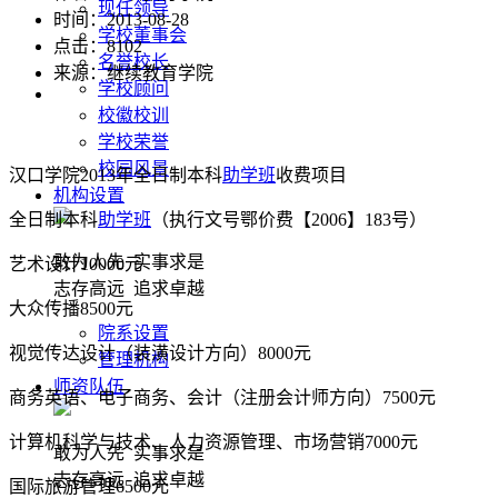
现任领导
时间：2013-08-28
学校董事会
点击：
8102
名誉校长
来源：继续教育学院
学校顾问
校徽校训
学校荣誉
校园风景
汉口学院2013年全日制本科
助学班
收费项目
机构设置
全日制本科
助学班
（执行文号鄂价费【2006】183号）
敢为人先 实事求是
艺术设计10000元
志存高远 追求卓越
大众传播8500元
院系设置
视觉传达设计（装潢设计方向）8000元
管理机构
师资队伍
商务英语、电子商务、会计（注册会计师方向）7500元
计算机科学与技术、人力资源管理、市场营销7000元
敢为人先 实事求是
志存高远 追求卓越
国际旅游管理6500元