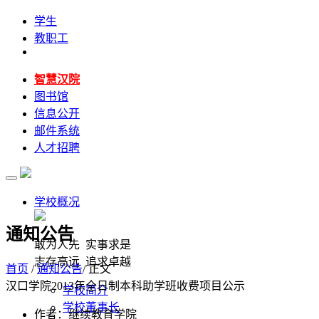
学生
教职工
智慧汉院
图书馆
信息公开
邮件系统
人才招聘
学校概况
通知公告
敢为人先 实事求是
志存高远 追求卓越
首页
/
通知公告
/ 正文
汉口学院2013年全日制本科助学班收费项目公示
学校简介
学校董事长
作者：继续教育学院