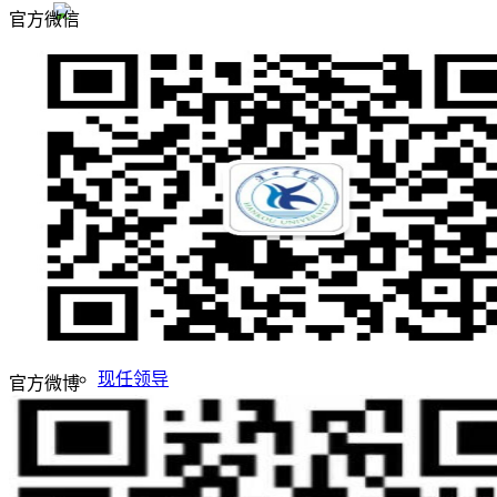
官方微信
敢为人先 实事求是
志存高远 追求卓越
招生网
就业网
领导关怀
评估工作
合作交流
学校概况
学校简介
学校董事长
现任领导
官方微博
学校董事会
名誉校长
学校顾问
校徽校训