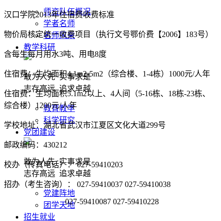
师资队伍概况
汉口学院2013年住宿费收费标准
学者名师
物价局核定统一收费项目（执行文号鄂价费【2006】183号）
名师风采
教学科研
含每生每月用水3吨、用电8度
住宿费：生均面积4.1m2-5m2（综合楼、1-4栋）1000元/人年
敢为人先 实事求是
志存高远 追求卓越
住宿费：生均面积5.1m2以上、4人间（5-16栋、18栋-23栋、
综合楼）1200元/人年
教育教学
科学研究
学校地址：湖北省武汉市江夏区文化大道299号
党团建设
邮政编码：430212
敢为人先 实事求是
校办（传真电话）： 027-59410203
志存高远 追求卓越
招办（考生咨询）： 027-59410037 027-59410038
党建阵地
027-59410087 027-59410228
团学天地
招生就业