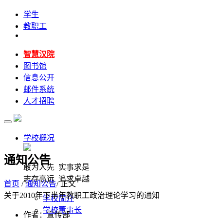
学生
教职工
智慧汉院
图书馆
信息公开
邮件系统
人才招聘
学校概况
通知公告
敢为人先 实事求是
志存高远 追求卓越
首页
/
通知公告
/ 正文
关于2010年下半年教职工政治理论学习的通知
学校简介
学校董事长
作者：宣传部