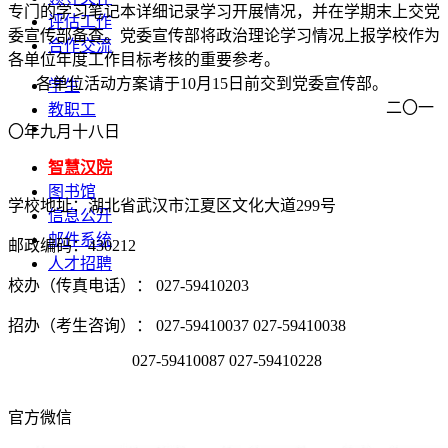
专门的学习笔记本详细记录学习开展情况，并在学期末上交党
评估工作
委宣传部备查。党委宣传部将政治理论学习情况上报学校作为
合作交流
各单位年度工作目标考核的重要参考。
各单位活动方案请于
10
月
15
日前交到党委宣传部。
学生
二〇一
教职工
〇年九月十八日
智慧汉院
图书馆
学校地址：湖北省武汉市江夏区文化大道299号
信息公开
邮件系统
邮政编码：430212
人才招聘
校办（传真电话）： 027-59410203
招办（考生咨询）： 027-59410037 027-59410038
027-59410087 027-59410228
官方微信