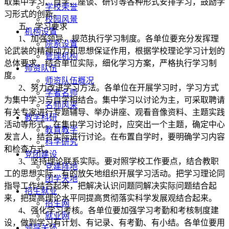
取集中学习、自学、座谈、研讨等各种形式安排学习，鼓励学
学校荣誉
习形式的创新。
校园风景
五、学习要求
机构设置
1
、加强领导，规范执行学习制度。各单位要充分发挥理
院系设置
论武装的精神动力和思想保证作用，根据学校理论学习计划的
管理机构
总体要求，结合单位实际，细化学习方案，严格执行学习制
师资队伍
度。
师资队伍概况
2
、努力改进学习方法。各单位在开展学习时，学习方式
学者名师
为集中学习与自学相结合。集中学习以讨论为主，可采取聘请
名师风采
有关专家进行专题辅导、举办讲座、观看音像资料、主题实践
教学科研
活动等形式。在集中学习讨论时，应突出一个主题，确定中心
教育教学
发言人，结合实际进行讨论。在布置自学时，要明确学习内容
科学研究
和检查方式。
党团建设
3
、坚持理论联系实际。要对照学校工作要点，结合教职
党建阵地
工的思想实际，有的放矢地组织开展学习活动。把学习理论同
团学天地
指导工作结合起来，把解决认识问题同解决实际问题结合起
招生就业
来，把提高理论水平同提高贯彻落实科学发展观结合起来。
招生网
4
、强化学习考核。各单位要加强学习考勤和考核制度建
就业网
设，做到学习有计划、有记录、有考勤、有小结。各单位要用
领导关怀