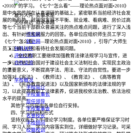
•
2010
》的学习。《七个“怎么看”——理论热点面对面•
2010
》
是中央宣传部在认真调研的基础上，紧密联系当前经济社会发
敢为人先 实事求是
展的新形势，就我国发展不平衡、就业难、看病难、房价过高
志存高远 追求卓越
等七个当前干部群众普遍关注的热点难点问题，进行了深入浅
出、有针对性和说服力的回答。各单位应组织师生员工学习
招生网
《七个“怎么看”——理论热点面对面•
2010
》，引导广大师生
就业网
员工正确认识和看待社会发展问题。
领导关怀
5
．全校教职工要继续加强教育法律法规学习与宣传，进
评估工作
一步认识依法治国对于建设社会主义法制社会、实现民主政治
合作交流
的重要意义，不断提高学法、用法、守法的自觉性。要进一步
加强对《宪法》、《教师法》、《教育法》、《高等教育
学校概况
法》、《民办教育促进法》以及国家新颁布的法律法规的学
学校简介
习，以此提高教职工法律素养，促进我校依法治教、依法治校
学校董事长
水平的提高。
现任领导
其他学习内容由各单位自行安排。
学校董事会
四、学习时间和形式
名誉校长
坚持双周五下午理论学习制度。各单位要严格保证学习时
学校顾问
间、学习人员、学习内容落实到位，详细做好学习记录。可采
校徽校训