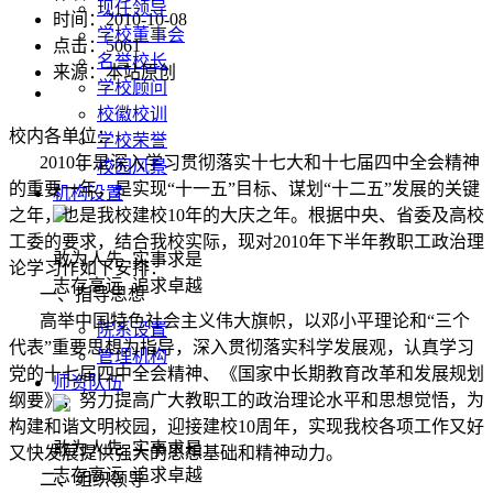
现任领导
时间：2010-10-08
学校董事会
点击：
5061
名誉校长
来源：本站原创
学校顾问
校徽校训
校内各单位：
学校荣誉
2010
年是深入学习贯彻落实十七大和十七届四中全会精神
校园风景
的重要一年，是实现“十一五”目标、谋划“十二五”发展的关键
机构设置
之年，也是我校建校
10
年的大庆之年。根据中央、省委及高校
工委的要求，结合我校实际，现对
2010
年下半年教职工政治理
敢为人先 实事求是
论学习作如下安排：
志存高远 追求卓越
一、指导思想
高举中国特色社会主义伟大旗帜，以邓小平理论和“三个
院系设置
代表”重要思想为指导，深入贯彻落实科学发展观，认真学习
管理机构
党的十七届四中全会精神、《国家中长期教育改革和发展规划
师资队伍
纲要》，努力提高广大教职工的政治理论水平和思想觉悟，为
构建和谐文明校园，迎接建校
10
周年，实现我校各项工作又好
敢为人先 实事求是
又快发展提供强大的思想基础和精神动力。
志存高远 追求卓越
二、组织领导