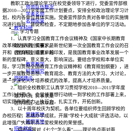
教职工政治理论学习在校党委领导下进行，党委宣传部根
师资队伍概况
据
2010
—
2011
学年度工作计划要点，安排全校政治理论学习计
学者名师
划，校内各单位具体实施。党委宣传部负责对各单位的实施情
名师风采
况进行指导、督促和检查，不定期地参加各单位的学习活动。
教学科研
三、学习专题
1
．认真学习全国教育工作会议精神及《国家中长期教育
改革和发展规划纲要》。新世纪第一次全国教育工作会议的召
敢为人先 实事求是
开和《教育规划纲要》的印发，是我国教育事业改革发展一个
志存高远 追求卓越
新的里程碑，意义重大，影响深远。要结合学校和本单位实
教育教学
际，学习贯彻全国教育工作会议精神和《教育规划纲要》，进
科学研究
一步开展教育思想、教育观念、教育方法的大学习、大讨论，
党团建设
进一步深化人才培养模式的改革，提高人才培养质量。
2
．组织全校教职工认真学习贯彻学校
2010
—
2011
学年度
工作计划要点，自觉将思想行动统一到学校的工作部署上来，
敢为人先 实事求是
切实提高思考力、执行力，扎实工作，开拓创新。
志存高远 追求卓越
3
．以十周年校庆为契机，各单位要组织师生回顾学校的
党建阵地
办校历程，总结办学成就，开展“学校十大成就”评选活动，以
团学天地
此增强广大教职员工爱校荣校的荣誉感。
招生就业
4
．组织开展对《七个“怎么看”——理论热点面对面