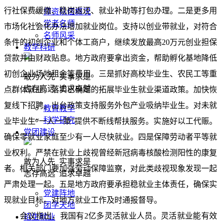
行社保费缓缴、稳岗返还、就业补助等打包办理。二是更多用
师资队伍概况
学者名师
市场化社会化办法增加就业岗位。支持以创业带就业，对符合
名师风采
条件的初创企业和个体工商户，继续发放最高20万元创业担保
教学科研
贷款并由财政贴息。地方政府要拿出资金，帮助孵化基地降低
初创企业场地租金等费用。三是抓好高校毕业生、农民工等重
敢为人先 实事求是
志存高远 追求卓越
点群体就业。落实已确定的拓展毕业生就业渠道政策。加快恢
复线下招聘。出台政策支持服务外包产业吸纳毕业生。对未就
教育教学
科学研究
业毕业生“一人一策”提供不断线帮扶服务。实施好以工代赈。
党团建设
确保零就业家庭至少有一人尽快就业。四是保障劳动者平等就
业权利。严禁在就业上歧视曾经新冠病毒核酸检测阳性的康复
敢为人先 实事求是
者。相关部门要加强劳动保障监察，对此类歧视现象发现一起
志存高远 追求卓越
严肃处理一起。五是地方政府要承担稳就业主体责任，确保实
党建阵地
现就业目标。对地方就业工作及时通报督导。
团学天地
会议指出，我国有2亿多灵活就业人员。灵活就业能有效
招生就业