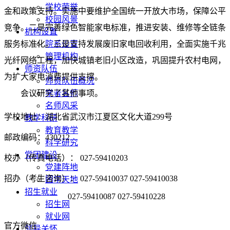
学校荣誉
金和政策支持。实施中要维护全国统一开放大市场，保障公平
校园风景
竞争。二是完善绿色智能家电标准，推进安装、维修等全链条
机构设置
服务标准化。三是支持发展废旧家电回收利用，全面实施千兆
院系设置
管理机构
光纤网络工程，加快城镇老旧小区改造，巩固提升农村电网，
师资队伍
为扩大家电消费提供支撑。
师资队伍概况
会议研究了其他事项。
学者名师
名师风采
学校地址：湖北省武汉市江夏区文化大道299号
教学科研
教育教学
邮政编码：430212
科学研究
党团建设
校办（传真电话）： 027-59410203
党建阵地
招办（考生咨询）： 027-59410037 027-59410038
团学天地
招生就业
027-59410087 027-59410228
招生网
就业网
官方微信
领导关怀