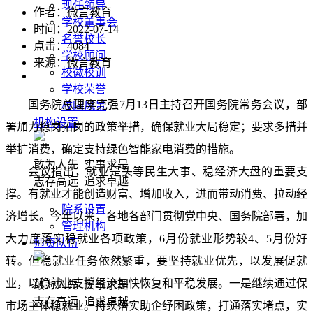
现任领导
作者：微言教育
学校董事会
时间：2022-07-14
名誉校长
点击：
4084
学校顾问
来源：微言教育
校徽校训
学校荣誉
国务院总理李克强7月13日主持召开国务院常务会议，部
校园风景
机构设置
署加力稳岗拓岗的政策举措，确保就业大局稳定；要求多措并
举扩消费，确定支持绿色智能家电消费的措施。
敢为人先 实事求是
会议指出，就业是头等民生大事、稳经济大盘的重要支
志存高远 追求卓越
撑。有就业才能创造财富、增加收入，进而带动消费、拉动经
院系设置
济增长。今年以来，各地各部门贯彻党中央、国务院部署，加
管理机构
大力度落实稳就业各项政策，6月份就业形势较4、5月份好
师资队伍
转。但稳就业任务依然繁重，要坚持就业优先，以发展促就
业，以稳就业支撑经济加快恢复和平稳发展。一是继续通过保
敢为人先 实事求是
志存高远 追求卓越
市场主体稳就业。持续落实助企纾困政策，打通落实堵点，实