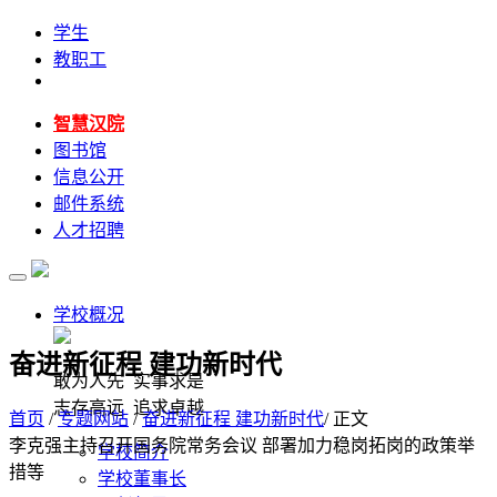
学生
教职工
智慧汉院
图书馆
信息公开
邮件系统
人才招聘
学校概况
奋进新征程 建功新时代
敢为人先 实事求是
志存高远 追求卓越
首页
/
专题网站
/
奋进新征程 建功新时代
/ 正文
李克强主持召开国务院常务会议 部署加力稳岗拓岗的政策举
学校简介
措等
学校董事长