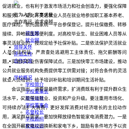
促进就业，也有利于激发市场活力和社会创造力，要强化保障
敢为人先 实事求是
和服务。一是允许灵活就业人员在就业地参加职工基本养老、
志存高远 追求卓越
医疗保险，依托国家统一平台参保登记，提升社保缴费、转移
招生网
接续、异地就医等便利度。对高校毕业生、就业困难人员等从
就业网
事灵活就业的，按规定给予社保补贴。二是依法保护灵活就业
领导关怀
人员合法权益，严肃查处逃避用工主体责任、拖欠薪酬等问
评估工作
合作交流
题，实施好职业伤害保障试点。三是加快零工市场建设，推动
公共就业服务机构免费提供零工供需对接；对符合条件的灵活
学校概况
就业人员培训，给予培训补贴和培训期间生活补贴。
学校简介
会议指出，消费是最终需求，扩消费既有利于提升群众生
学校董事长
活水平，又能带动就业、投资和产业升级。要注重用市场化、
现任领导
学校董事会
可持续办法扩大消费，更好发挥消费对经济增长的主拉动作
名誉校长
用，满足群众需求。要加快释放绿色智能家电消费潜力。一是
学校顾问
在全国开展家电以旧换新和家电下乡，鼓励有条件地方予以资
校徽校训