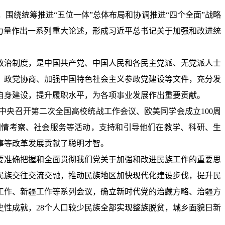
围绕统筹推进“五位一体”总体布局和协调推进“四个全面”战略
力量作出一系列重大论述，形成习近平总书记关于加强和改进统
政治制度，是中国共产党、中国人民和各民主党派、无党派人士
、政党协商、加强中国特色社会主义参政党建设等文件，充分发
自身建设，提升履职水平，为各项事业发展作出重要贡献。
央召开第二次全国高校统战工作会议、欧美同学会成立100周
国情考察、社会服务等活动，支持和引导他们在教学、科研、生
事等改革发展贡献了聪明才智。
要准确把握和全面贯彻我们党关于加强和改进民族工作的重要思
民族交往交流交融，推动民族地区加快现代化建设步伐，提升民
工作、新疆工作等系列会议，确立新时代党的治藏方略、治疆方
性成就，28个人口较少民族全部实现整族脱贫，城乡面貌日新