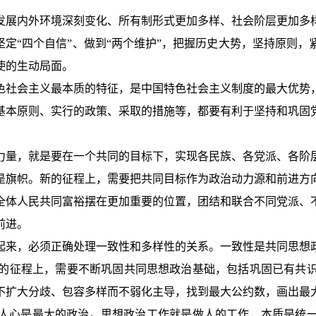
发展内外环境深刻变化、所有制形式更加多样、社会阶层更加多
坚定“四个自信”、做到“两个维护”，把握历史大势，坚持原则
使的生动局面。
色社会主义最本质的特征，是中国特色社会主义制度的最大优势
基本原则、实行的政策、采取的措施等，都要有利于坚持和巩固
力量，就是要在一个共同的目标下，实现各民族、各党派、各阶
是旗帜。新的征程上，需要把共同目标作为政治动力源和前进方
全体人民共同富裕摆在更加重要的位置，团结和联合不同党派、
前进。
起来，必须正确处理一致性和多样性的关系。一致性是共同思想
的征程上，需要不断巩固共同思想政治基础，包括巩固已有共
不扩大分歧、包容多样而不弱化主导，找到最大公约数，画出最
人心是最大的政治。思想政治工作就是做人的工作，本质是统