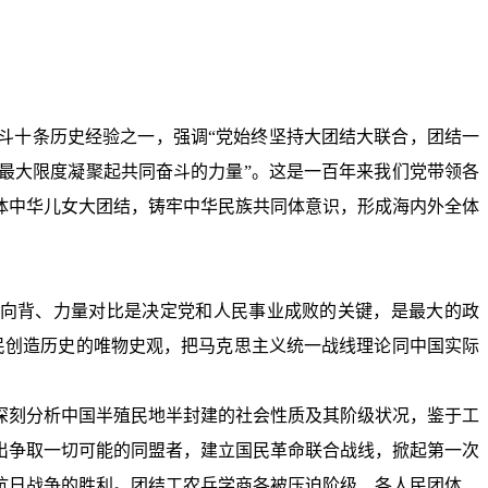
斗十条历史经验之一，强调“党始终坚持大团结大联合，团结一
最大限度凝聚起共同奋斗的力量”。这是一百年来我们党带领各
体中华儿女大团结，铸牢中华民族共同体意识，形成海内外全体
心向背、力量对比是决定党和人民事业成败的关键，是最大的政
民创造历史的唯物史观，把马克思主义统一战线理论同中国实际
深刻分析中国半殖民地半封建的社会性质及其阶级状况，鉴于工
出争取一切可能的同盟者，建立国民革命联合战线，掀起第一次
抗日战争的胜利。团结工农兵学商各被压迫阶级、各人民团体、