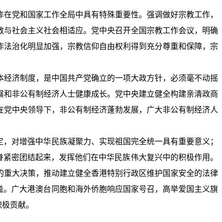
作在党和国家工作全局中具有特殊重要性。强调做好宗教工作，
教与社会主义社会相适应。党中央召开全国宗教工作会议，明确
作法治化明显加强，宗教信仰自由权利得到充分尊重和保障，宗
本经济制度，是中国共产党确立的一项大政方针，必须毫不动摇
展和非公有制经济人士健康成长。党中央建立健全构建亲清政商
在党中央领导下，非公有制经济蓬勃发展，广大非公有制经济人
定，对增强中华民族凝聚力、实现祖国完全统一具有重要意义；
侨眷紧密团结起来，发挥他们在中华民族伟大复兴中的积极作用。
的重大决策，推动建立健全香港特别行政区维护国家安全的法律
益。广大港澳台同胞和海外侨胞响应国家号召，高举爱国主义旗
积极贡献。