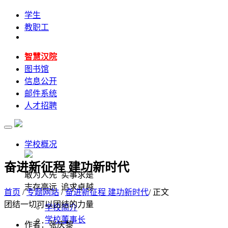
学生
教职工
智慧汉院
图书馆
信息公开
邮件系统
人才招聘
学校概况
奋进新征程 建功新时代
敢为人先 实事求是
志存高远 追求卓越
首页
/
专题网站
/
奋进新征程 建功新时代
/ 正文
团结一切可以团结的力量
学校简介
学校董事长
作者：张庆黎