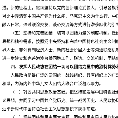
进。新的征程上，继续坚持以党的创新理论武装人，引导各族
对比中弄清楚中国共产党为什么能、马克思主义为什么行、中
融入日常，通过联谊交友、谈心交流等方式进行潜移默化的引
（五）坚持和完善团结一切可以团结力量的制度机制。做
思想和精神需求，按照党中央坚持和完善中国特色社会主义制
界人士、非公有制经济人士、新的社会阶层人士等沟通联络机
进一步建立和完善港澳台侨同胞工作、联谊、交流机制，团结
四、发挥人民政协在团结一切可以团结力量中的独特优势
人民政协是最广泛的爱国统一战线组织，具有组织上的广
和谐，为海内外中华儿女大团结大联合广泛凝心聚力。
（一）巩固共同思想政治基础。把坚持和发展中国特色社
义思想，并同学习中国共产党历史、统一战线历史、人民政协
近平新时代中国特色社会主义思想旗帜下携手前进。
（二）坚持团结和民主两大主题。团结和民主是人民政协