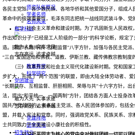
师资队伍概况
各民主党派、各少数民族、各地华侨和其他爱国分子，组成人
学者名师
革命中的极端重要性，毛泽东同志把统一战线同武装斗争、党
名师风采
（二）社会主义革命和建设时期。为了巩固新生人民政权
教学科研
作出知识分子“已经是工人阶级的一部分”的科学论断，规定
敢为人先 实事求是
造。提出“长期共存、互相监督”八字方针，加强与各民主党
志存高远 追求卓越
“三自”爱国运动和佛教、道教、伊斯兰教、藏传佛教宗教制
教育教学
（三）改革开放和社会主义现代化建设新时期。党和国家
科学研究
步扩大，形成了“两个范围”的联盟，即由大陆全体劳动者、
党团建设
“长期共存、互相监督、肝胆相照、荣辱与共”十六字方针，
法，提出“和平统一、一国两制”方针，团结各方面人士投身
敢为人先 实事求是
国共产党领导的，有各民主党派、各人民团体参加的，包括全
志存高远 追求卓越
盟，并载入宪法和党章。同时，强调政党关系、民族关系、宗
党建阵地
士共同致力于全面建设小康社会的积极性。
团学天地
招生就业
二、以习近平同志为核心的党中央对做好团结一切可以团