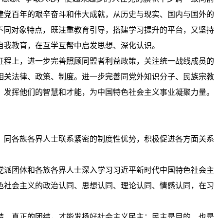
建党百年的艰辛奋斗和伟大成就，从历史与现实、国内与国外的
不同对象特点，既注重教育引导，搭建学习提升的平台，又坚持
自我教育，在互学互帮中启发思想、深化认识。
征程上，进一步完善照顾同盟者利益政策，关注统一战线成员的
相关法律、政策、制度。进一步完善同党外知识分子、民族宗教
，发挥他们的智慧和才能，为中国特色社会主义事业凝聚力量。
、同各族各界人士联系紧密的制度性优势，积极促进各方面关系
党派团体和各族各界人士深入学习习近平新时代中国特色社会主
色社会主义的政治认同、思想认同、理论认同、情感认同，在习
结、真正的团结，才能发扬好社会主义民主；民主是目的、也是