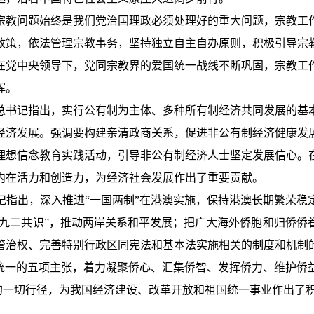
宗教问题始终是我们党治国理政必须处理好的重大问题，宗教工
政策，依法管理宗教事务，坚持独立自主自办原则，积极引导宗
在党中央领导下，党同宗教界的爱国统一战线不断巩固，宗教工
挥。
总书记指出，实行公有制为主体、多种所有制经济共同发展的基
经济发展。强调要构建亲清政商关系，促进非公有制经济健康发
理想信念教育实践活动，引导非公有制经济人士坚定发展信心。
内在活力和创造力，为经济社会发展作出了重要贡献。
记指出，深入推进“一国两制”在港澳实施，保持港澳长期繁荣稳
“九二共识”，推动两岸关系和平发展；把广大海外侨胞和归侨
管治权、完善特别行政区同宪法和基本法实施相关的制度和机制
平统一的五项主张，着力凝聚侨心、汇集侨智、发挥侨力、维护侨
家的一切行径，为我国经济建设、改革开放和祖国统一事业作出了