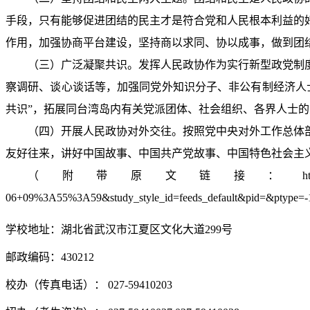
手段，只有能够促进团结的民主才是符合党和人民根本利益的
作用，加强协商平台建设，坚持商以求同、协以成事，做到团
（三）广泛凝聚共识。发挥人民政协作为实行新型政党制
察调研、谈心谈话等，加强同党外知识分子、非公有制经济人
共识”，拓展同台湾岛内有关党派团体、社会组织、各界人士
（四）开展人民政协对外交往。按照党中央对外工作总体
友好往来，讲好中国故事、中国共产党故事、中国特色社会主
（附带原文链接：https://article.xuexi.cn/articles/i
06+09%3A55%3A59&study_style_id=feeds_default&pid=&ptype=-
学校地址：湖北省武汉市江夏区文化大道299号
邮政编码：430212
校办（传真电话）： 027-59410203