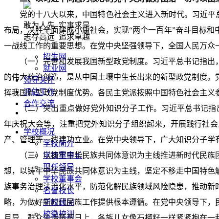
党的十八大以来，中国特色社会主义进入新时代。习近平总
敢为人先 实事求是
布局，决胜全面建成小康社会，实现“两个一百年”奋斗目标
志存高远 追求卓越
一战线工作的重要思想。在党中央坚强领导下，全国人民万众
招生网
（一）完善和发展我国新型政党制度。习近平总书记指出
就业网
的伟大政治创造，是从中国土壤中生长出来的新型政党制度。
领导关怀
评估工作
挥我国新型政党制度优势。各民主党派按照中国特色社会主义
合作交流
（二）突出重点做好党外知识分子工作。习近平总书记指
年庆祝大会等，注重把党外知识分子组织起来，开展践行社会
学校概况
产、管理等一线建功立业。在党中央领导下，广大知识分子学
学校简介
（三）以铸牢中华民族共同体意识为主线推进新时代民族
学校董事长
现任领导
想，以铸牢中华民族共同体意识为主线，坚定不移走中国特色
学校董事会
族事务治理法治化水平，防范化解民族领域风险隐患，推动新
名誉校长
略，为做好新时代民族工作提供根本遵循。在党中央领导下，
学校顾问
校徽校训
月异，群众生活蒸蒸日上，各族儿女像石榴籽一样紧紧抱在一