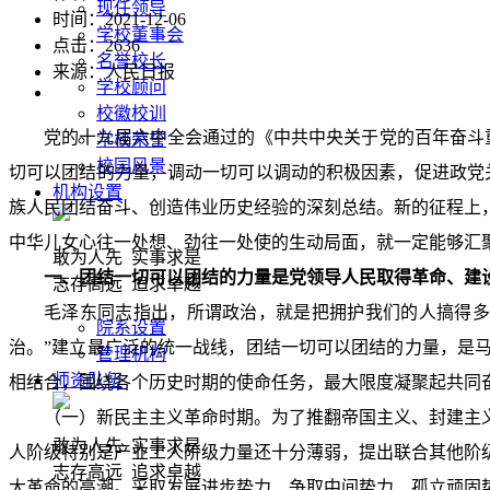
现任领导
时间：2021-12-06
学校董事会
点击：
2636
名誉校长
来源：人民日报
学校顾问
校徽校训
党的十九届六中全会通过的《中共中央关于党的百年奋斗
学校荣誉
校园风景
切可以团结的力量，调动一切可以调动的积极因素，促进政党
机构设置
族人民团结奋斗、创造伟业历史经验的深刻总结。新的征程上
中华儿女心往一处想、劲往一处使的生动局面，就一定能够汇
敢为人先 实事求是
一、团结一切可以团结的力量是党领导人民取得革命、建
志存高远 追求卓越
毛泽东同志指出，所谓政治，就是把拥护我们的人搞得多
院系设置
治。”建立最广泛的统一战线，团结一切可以团结的力量，是
管理机构
师资队伍
相结合，围绕各个历史时期的使命任务，最大限度凝聚起共同
（一）新民主主义革命时期。为了推翻帝国主义、封建主
敢为人先 实事求是
人阶级特别是产业工人阶级力量还十分薄弱，提出联合其他阶
志存高远 追求卓越
大革命的高潮。采取发展进步势力、争取中间势力、孤立顽固