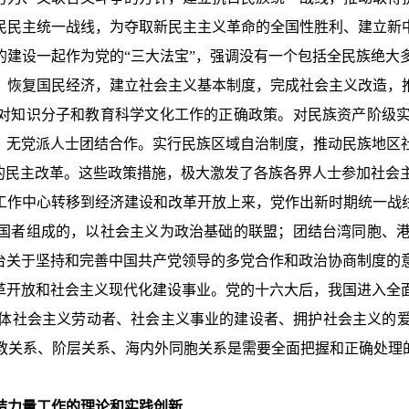
民民主统一战线，为夺取新民主主义革命的全国性胜利、建立新
的建设一起作为党的“三大法宝”，强调没有一个包括全民族绝大
，恢复国民经济，建立社会主义基本制度，完成社会主义改造，
了对知识分子和教育科学文化工作的正确政策。对民族资产阶级
派、无党派人士团结合作。实行民族区域自治制度，推动民族地区
度的民主改革。这些政策措施，极大激发了各族各界人士参加社会
工作中心转移到经济建设和改革开放上来，党作出新时期统一战
爱国者组成的，以社会主义为政治基础的联盟；团结台湾同胞、
出台关于坚持和完善中国共产党领导的多党合作和政治协商制度的
改革开放和社会主义现代化建设事业。党的十六大后，我国进入全
体社会主义劳动者、社会主义事业的建设者、拥护社会主义的
教关系、阶层关系、海内外同胞关系是需要全面把握和正确处理的
结力量工作的理论和实践创新