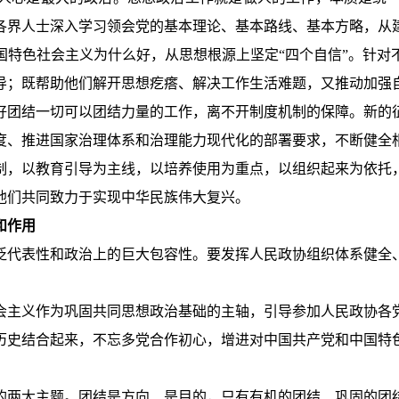
各界人士深入学习领会党的基本理论、基本路线、基本方略，从
国特色社会主义为什么好，从思想根源上坚定“四个自信”。针对
导；既帮助他们解开思想疙瘩、解决工作生活难题，又推动加强
好团结一切可以团结力量的工作，离不开制度机制的保障。新的
度、推进国家治理体系和治理能力现代化的部署要求，不断健全
制，以教育引导为主线，以培养使用为重点，以组织起来为依托
他们共同致力于实现中华民族伟大复兴。
和作用
泛代表性和政治上的巨大包容性。要发挥人民政协组织体系健全
会主义作为巩固共同思想政治基础的主轴，引导参加人民政协各
历史结合起来，不忘多党合作初心，增进对中国共产党和中国特
的两大主题。团结是方向、是目的，只有有机的团结、巩固的团