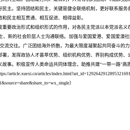
好民主。坚持团结和民主，关键是健全联络机制，更好联系服务
结和民主相互贯通、相互促进、相得益彰。
度重要政治形式和组织形式的作用，对各民主党派以本党派名义
士、新的社会阶层人士沟通联络。加强与爱国爱港、爱国爱澳社
的交流交往。广泛团结海外侨胞，为最大限度凝聚起共同奋斗的
部署，发挥政协人才荟萃优势、组织机构优势、界别构成优势、
义故事。积极宣传人类命运共同体理念，助推共建“一带一路”高
ndex.html?art_id=12926429128953216912&item_id=1
1&source=share&share_to=wx_single）