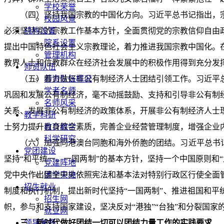
学校荣誉
（四）坚持我国宗教的中国化方向。习近平总书记指出，
校园风景
必须坚持党的宗教工作基本方针，全面贯彻党的宗教信仰自由
机构设置
院系设置
提出中国特色社会主义宗教理论，着力推进我国宗教中国化。
管理机构
教界人士和信教群众在经济社会发展中的积极作用得到充分发
师资队伍
（五）着力做好非公有制经济人士团结引领工作。习近平
师资队伍概况
学者名师
巩固和发展公有制经济，毫不动摇鼓励、支持和引导非公有制
名师风采
关系、发展非公有制经济的政策体系，开展非公有制经济人士
教学科研
士努力提升自身综合素质，完善企业经营管理制度，增强企业
教育教学
科学研究
（六）加强同港澳台同胞和海外侨胞的团结。习近平总书
党团建设
坚持“和平统一、一国两制”的基本方针，坚持一个中国原则和
党建阵地
党中央作出健全中央依照宪法和基本法对特别行政区行使全面
团学天地
招生就业
制度和执行机制，提出新时代坚持“一国两制”、推进祖国和
招生网
帜，参与和支持国家建设，坚决反对“港独”“台独”和分裂国
就业网
三、新时代做好团结一切可以团结力量工作的实践要求
领导关怀