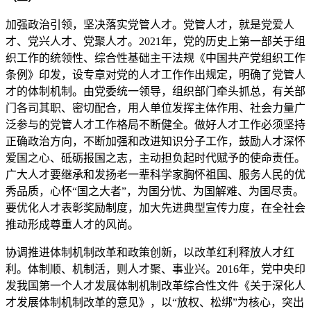
加强政治引领，坚决落实党管人才。党管人才，就是党爱人
才、党兴人才、党聚人才。2021年，党的历史上第一部关于组
织工作的统领性、综合性基础主干法规《中国共产党组织工作
条例》印发，设专章对党的人才工作作出规定，明确了党管人
才的体制机制。由党委统一领导，组织部门牵头抓总，有关部
门各司其职、密切配合，用人单位发挥主体作用、社会力量广
泛参与的党管人才工作格局不断健全。做好人才工作必须坚持
正确政治方向，不断加强和改进知识分子工作，鼓励人才深怀
爱国之心、砥砺报国之志，主动担负起时代赋予的使命责任。
广大人才要继承和发扬老一辈科学家胸怀祖国、服务人民的优
秀品质，心怀“国之大者”，为国分忧、为国解难、为国尽责。
要优化人才表彰奖励制度，加大先进典型宣传力度，在全社会
推动形成尊重人才的风尚。
协调推进体制机制改革和政策创新，以改革红利释放人才红
利。体制顺、机制活，则人才聚、事业兴。2016年，党中央印
发我国第一个人才发展体制机制改革综合性文件《关于深化人
才发展体制机制改革的意见》，以“放权、松绑”为核心，突出