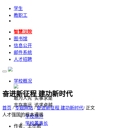
学生
教职工
智慧汉院
图书馆
信息公开
邮件系统
人才招聘
学校概况
奋进新征程 建功新时代
敢为人先 实事求是
志存高远 追求卓越
首页
/
专题网站
/
奋进新征程 建功新时代
/ 正文
人才强国的根本遵循
学校简介
学校董事长
作者：王丕君