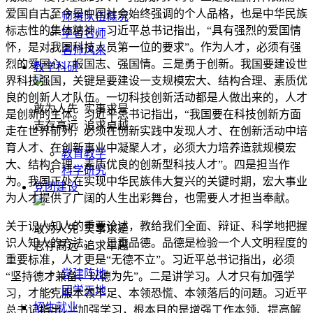
爱国自古至今是中国社会始终强调的个人品格，也是中华民族
师资队伍概况
标志性的集体精神。习近平总书记指出，“具有强烈的爱国情
学者名师
怀，是对我国科技人员第一位的要求”。作为人才，必须有强
名师风采
烈的爱国心、报国志、强国情。三是勇于创新。我国要建设世
教学科研
界科技强国，关键是要建设一支规模宏大、结构合理、素质优
良的创新人才队伍。一切科技创新活动都是人做出来的，人才
敢为人先 实事求是
是创新的主体。习近平总书记指出，“我国要在科技创新方面
志存高远 追求卓越
走在世界前列，必须在创新实践中发现人才、在创新活动中培
育人才、在创新事业中凝聚人才，必须大力培养造就规模宏
教育教学
大、结构合理、素质优良的创新型科技人才”。四是担当作
科学研究
为。我国正处在实现中华民族伟大复兴的关键时期，宏大事业
党团建设
为人才提供了广阔的人生出彩舞台，也需要人才担当奉献。
关于识人知人的重要论述，教给我们全面、辩证、科学地把握
敢为人先 实事求是
识人知人的方法。一是重品德。品德是检验一个人文明程度的
志存高远 追求卓越
重要标准，人才更是“无德不立”。习近平总书记指出，必须
党建阵地
“坚持德才兼备、以德为先”。二是讲学习。人才只有加强学
团学天地
习，才能克服本领不足、本领恐慌、本领落后的问题。习近平
招生就业
总书记指出，“加强学习，根本目的是增强工作本领、提高解