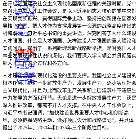
在开启全面建设社会主义现代化国家新征程的关键时期，党中
评估工作
央召开中央人才工作会议，是以习近平同志为核心的党中央站
合作交流
在实现民族振兴、赢得国际竞争主动、坚持把创新摆在国家发
展核心位置、把人才作为支撑发展第一资源的战略高度作出的
学生
战略擘画。习近平总书记的重要讲话，深刻回答了为什么建设
教职工
人才强国、什么是人才强国、怎样建设人才强国的重大理论和
实践问题，提出了一系列新理念新战略新举措，是对我国人才
智慧汉院
事业发展规律性认识的深化，我们要深入学习领会并贯彻落实
图书馆
到人才工作的全过程和各方面。
信息公开
邮件系统
人才是社会主义现代化建设的重要支撑。我国社会主义建设的
人才招聘
根本任务，是进一步解放生产力，发展生产力，逐步实现社会
主义现代化，并且为此而改革生产关系和上层建筑中不适应生
产力发展的方面和环节。无论是进一步解放发展生产力，还是
深入推进改革，都离不开人才支撑。在中央人才工作会议上，
习近平总书记强调，“加快建设世界重要人才中心和创新高
地，必须把握战略主动，做好顶层设计和战略谋划”，并具体
提出了2025年、2030年和2035年三个阶段性目标。