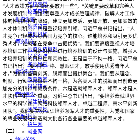
学校荣誉
“人才政策方面手脚还要放开一些”，“关键是要改革和完善人
校园风景
才发展机制”。我们要尊重人才成长管理规律，破解人才工作
机构设置
体制性机制性的障碍，建立更加灵活、更加开放、更加实效的
院系设置
人才体制机制。四是重视培养引领。习近平总书记指出，“人
管理机构
才竞争已经成为综合国力竞争的核心。谁能培养和吸引更多优
师资队伍
秀人才，谁就能在竞争中占据优势”。我们要高度重视人才培
师资队伍概况
养培训工作，有针对性地进行培养培训的设计与实施，增强人
学者名师
才培养培训的目标性和实效性。五是善于不拘一格。习近平总
名师风采
书记指出，“要不拘一格、慧眼识才，放手使用优秀青年人
教学科研
才，为他们奋勇创新、脱颖而出提供舞台”。我们要从理念、
教育教学
制度、行动上都做到不拘一格，为各类人才的脱颖而出创造更
科学研究
加充分的精神和物质条件。六是造就领军人才。领军人才是人
党团建设
才队伍中的一个重点。习近平总书记指出，“要培养造就世界
党建阵地
水平的科学家、网络科技领军人才、卓越工程师、高水平创新
团学天地
团队”。我们要充分认识培养领军人才的重要性，为党和国家
招生就业
的事业发展培养造就大批各行各业需要的卓越领军人才。
招生网
（二）
就业网
领导关怀