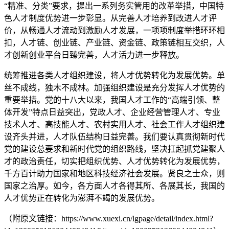
“精准、分类”要求，提出一系列务实管用的改革举措，中国特
色人才制度优势进一步彰显。从完善人才培养到改进人才评
价，从畅通人才流动到激励人才发展，一项项制度举措环环相
扣，人才链、创业链、产业链、资金链、政策链相互交织，人
才创新创业平台日臻完善，人才活力进一步释放。
统筹推进各类人才组织建设，将人才优势转化为发展优势。单
丝不成线，独木不成林。加强组织建设是充分发挥人才优势的
重要举措。党的十八大以来，我国人才工作的“高端引领、整
体开发”特点日益突出，党政人才、企业经营管理人才、专业
技术人才、高技能人才、农村实用人才、社会工作人才组织建
设齐头并进，人才队伍结构日益完善。我们要认真贯彻新时代
党的建设总要求和新时代党的组织路线，坚决扛起抓党建聚人
才的政治责任，切实把组织优势、人才优势转化为发展优势，
千方百计助力国家和地区科技经济社会发展。贤良之士众，则
国家之治厚。如今，各方面人才各得其所、各展其长，我国的
人才优势正在转化为澎湃不竭的发展优势。
（附原文链接：https://www.xuexi.cn/lgpage/detail/index.html?