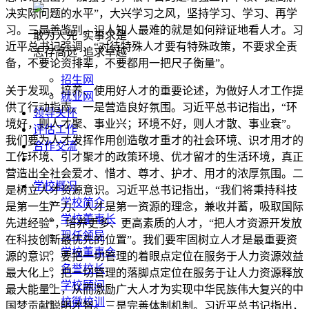
决实际问题的水平”，大兴学习之风，坚持学习、学习、再学
习。三是善鉴别。识人知人最难的就是如何辩证地看人才。习
敢为人先 实事求是
近平总书记强调，“对待特殊人才要有特殊政策，不要求全责
志存高远 追求卓越
备，不要论资排辈，不要都用一把尺子衡量”。
招生网
关于发现、培养、使用好人才的重要论述，为做好人才工作提
就业网
供了行动指南。一是营造良好氛围。习近平总书记指出，“环
领导关怀
境好，则人才聚、事业兴；环境不好，则人才散、事业衰”。
评估工作
我们要为人才发挥作用创造敬才重才的社会环境、识才用才的
合作交流
工作环境、引才聚才的政策环境、优才留才的生活环境，真正
营造出全社会爱才、惜才、尊才、护才、用才的浓厚氛围。二
学校概况
是树立人才资源意识。习近平总书记指出，“我们将秉持科技
学校简介
是第一生产力、人才是第一资源的理念，兼收并蓄，吸取国际
学校董事长
先进经验”，培养更多、更高素质的人才，“把人才资源开发放
现任领导
在科技创新最优先的位置”。我们要牢固树立人才是最重要资
学校董事会
源的意识，要把一切管理的着眼点定位在服务于人力资源效益
名誉校长
最大化上，把一切管理的落脚点定位在服务于让人力资源释放
学校顾问
最大能量上，从而激励广大人才为实现中华民族伟大复兴的中
校徽校训
国梦贡献聪明才智。三是完善体制机制。习近平总书记指出，