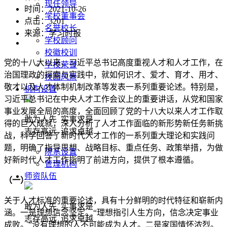
现任领导
时间：2021-10-26
学校董事会
点击：
3201
名誉校长
来源：学习时报
学校顾问
校徽校训
党的十八大以来，习近平总书记高度重视人才和人才工作，在
学校荣誉
治国理政的探索与实践中，就如何识才、爱才、育才、用才、
校园风景
敬才以及人才体制机制改革等发表一系列重要论述。特别是，
机构设置
习近平总书记在中央人才工作会议上的重要讲话，从党和国家
事业发展全局的高度，全面回顾了党的十八大以来人才工作取
敢为人先 实事求是
得的巨大成就，深入分析了人才工作面临的新形势新任务新挑
志存高远 追求卓越
战，科学回答了新时代人才工作的一系列重大理论和实践问
题，明确了指导思想、战略目标、重点任务、政策举措，为做
院系设置
好新时代人才工作指明了前进方向，提供了根本遵循。
管理机构
师资队伍
（一）
关于人才标准的重要论述，具有十分鲜明的时代特征和崭新内
敢为人先 实事求是
涵。一是理想信念坚定。“理想指引人生方向，信念决定事业
志存高远 追求卓越
成败。”没有理想的人不可能成为人才。二是家国情怀浓烈。