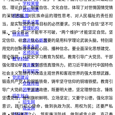
学校荣誉
信、理论自信、制度自信、文化自信，体现了对世情国情党情
校园风景
的深刻把握、对民族命运的理性思考、对人民福祉的责任担
机构设置
院系设置
当，是实现党的奋斗目标的必然要求。只有“四个自信”坚不可
管理机构
摧，“四个意识”才能牢不可破，“两个维护”才能坚定自觉。坚
师资队伍
定信仰、信念、信心，首要的是用科学理论武装头脑，特别是
师资队伍概况
学者名师
用党的创新理论耕耘心田、播种信念。要全面深化思想建党、
名师风采
理论强党，以党史学习教育为契机，教育引导广大党员、干部
教学科研
强化理论学习，深刻感悟真理伟力，把习近平新时代中国特色
教育教学
科学研究
社会主义思想作为改造主观世界和客观世界的强大思想武器，
党团建设
锻造共产党人的钢筋铁骨，铸牢坚守信仰的铜墙铁壁。教育引
党建阵地
导广大党员、干部讲政德，既要明大德，坚定理想信念，锤炼
团学天地
招生就业
坚强党性，做到旗帜鲜明、立场坚定；又要守公德，强化宗旨
招生网
意识，践行初心使命，做到执政为民、用权为民；还要严私
就业网
德，常怀律己之心，筑牢廉洁防线，做到戒贪止欲、克己奉
领导关怀