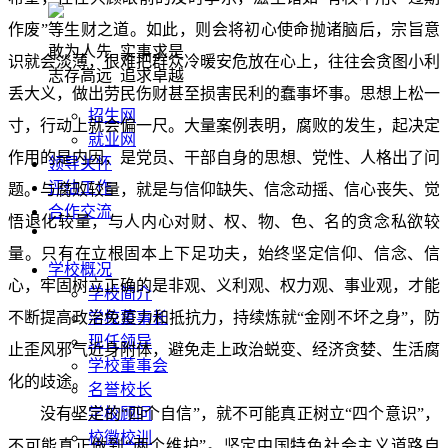
作废”等生财之道。如此，则会将初心使命抛诸脑后，宗旨意
敢为人先 实事求是
识就会淡薄，很难把群众冷暖安危放在心上，往往会贪图小利
志存高远 追求卓越
丢大义，做出劳民伤财甚至损害民利的蠢事坏事。思想上松一
招生网
寸，行动上就会偏一尺。大量案例表明，腐败的发生，起决定
就业网
作用的是内因，是党员、干部自身的思想、党性、人格出了问
领导关怀
评估工作
题。与腐败较量，就是与信仰缺失、信念动摇、信心丧失、觉
合作交流
悟退化较量，与人内心对财、权、物、色、名的贪念私欲较
量。只有在立根固本上下足功夫，始终坚定信仰、信念、信
学校概况
心，牢固树立正确的是非观、义利观、权力观、事业观，才能
学校简介
不断提高政治免疫力和抵抗力，持续炼就“金刚不坏之身”，防
学校董事长
现任领导
止歪风邪气近身附体，避免走上政治蜕变、经济贪婪、生活腐
学校董事会
化的歧途。
名誉校长
没有坚定的“四个自信”，就不可能真正树立“四个意识”，
学校顾问
校徽校训
不可能真正做到“两个维护”。坚定中国特色社会主义道路自