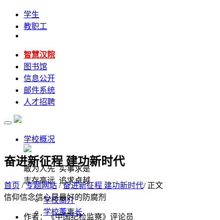
学生
教职工
智慧汉院
图书馆
信息公开
邮件系统
人才招聘
学校概况
奋进新征程 建功新时代
敢为人先 实事求是
志存高远 追求卓越
首页
/
专题网站
/
奋进新征程 建功新时代
/ 正文
信仰信念信心是最好的防腐剂
学校简介
学校董事长
作者：《中国纪检监察》评论员