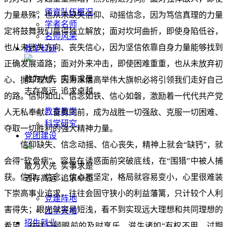
师资队伍概况
力量悬殊，也从未缺失信仰、动摇信念，因为笃信真理的力量
学者名师
定将鼓舞我们赢得独立解放；面对坎坷曲折，即使身陷低谷，
名师风采
也从未迷失方向、丧失信心，因为坚信依靠自身力量能够找到
教学科研
正确发展道路；面对外来冲击，即使困难重重，也从未放弃初
敢为人先 实事求是
心、抛却理想，因为深信高举伟大旗帜必将引领我们走好自己
志存高远 追求卓越
的路。信仰如山、信念如铁、信心如磐，激励着一代代共产党
教育教学
人无私奉献、奋勇向前，成为战胜一切强敌、克服一切困难、
科学研究
夺取一切胜利的强大精神力量。
党团建设
信仰缺失、信念动摇、信心丧失，精神上就会“缺钙”，就
会得“软骨病”，容易在诱惑面前突破底线，在“围猎”中被人捕
敢为人先 实事求是
获。信仰、信念、信心不坚定，格局就容易变小，心里很难装
志存高远 追求卓越
下崇高事业追求，往往会固守狭小的利益藩篱，只计较个人利
党建阵地
害得失；眼光就容易短浅，看不到实现远大理想和共同理想的
团学天地
招生就业
希望，往往只顾眼前的及时享乐，滋生诸如“有权不用、过期