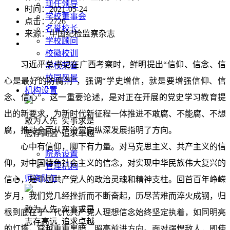
现任领导
时间：2021-05-24
学校董事会
点击：
2726
名誉校长
来源：中国纪检监察杂志
学校顾问
校徽校训
习近平总书记在广西考察时，鲜明提出“信仰、信念、信
学校荣誉
校园风景
心是最好的防腐剂”，强调“学史增信，就是要增强信仰、信
机构设置
念、信心”。这一重要论述，是对正在开展的党史学习教育提
出的新要求，为新时代新征程一体推进不敢腐、不能腐、不想
敢为人先 实事求是
腐，推动全面从严治党向纵深发展指明了方向。
志存高远 追求卓越
心中有信仰，脚下有力量。对马克思主义、共产主义的信
院系设置
仰，对中国特色社会主义的信念，对实现中华民族伟大复兴的
管理机构
师资队伍
信心，是中国共产党人的政治灵魂和精神支柱。回首百年峥嵘
岁月，我们党几经挫折而不断奋起，历尽苦难而淬火成钢，归
敢为人先 实事求是
根到底在于一代代共产党人理想信念始终坚定执着，如同明亮
志存高远 追求卓越
的灯塔，穿越重重黑暗，照亮前进方向。面对强悍敌人，即使