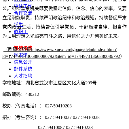
评估工作
公。纪检监察机关既要做坚定信仰、信念、信心的表率，又要
合作交流
立足职能职责，持续严明政治纪律和政治规矩，持续督促严肃
学生
党内政治生活，持续督促引导党员、干部廉洁自律、担当作
教职工
为，用理想之光照亮奋斗之路，用信仰之力开创美好未来。
智慧汉院
（附原文链接https://www.xuexi.cn/lgpage/detail/index.html?
图书馆
id=17449731366880086792&item_id=17449731366880086792
）
信息公开
邮件系统
人才招聘
学校地址：湖北省武汉市江夏区文化大道299号
邮政编码：430212
校办（传真电话）： 027-59410203
招办（考生咨询）： 027-59410037 027-59410038
027-59410087 027-59410228