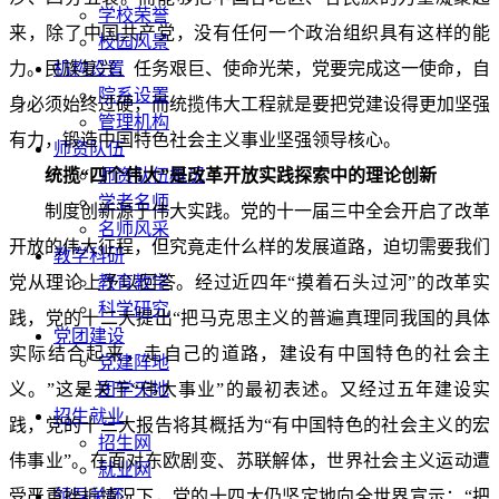
学校荣誉
来，除了中国共产党，没有任何一个政治组织具有这样的能
校园风景
力。民族复兴，任务艰巨、使命光荣，党要完成这一使命，自
机构设置
院系设置
身必须始终过硬，而统揽伟大工程就是要把党建设得更加坚强
管理机构
有力，锻造中国特色社会主义事业坚强领导核心。
师资队伍
统揽“四个伟大”是改革开放实践探索中的理论创新
师资队伍概况
学者名师
制度创新源于伟大实践。党的十一届三中全会开启了改革
名师风采
开放的伟大征程，但究竟走什么样的发展道路，迫切需要我们
教学科研
党从理论上予以回答。经过近四年“摸着石头过河”的改革实
教育教学
科学研究
践，党的十二大提出“把马克思主义的普遍真理同我国的具体
党团建设
实际结合起来，走自己的道路，建设有中国特色的社会主
党建阵地
义。”这是关于“伟大事业”的最初表述。又经过五年建设实
团学天地
招生就业
践，党的十三大报告将其概括为“有中国特色的社会主义的宏
招生网
伟事业”。在面对东欧剧变、苏联解体，世界社会主义运动遭
就业网
受严重挫折情况下，党的十四大仍坚定地向全世界宣示：“把
领导关怀