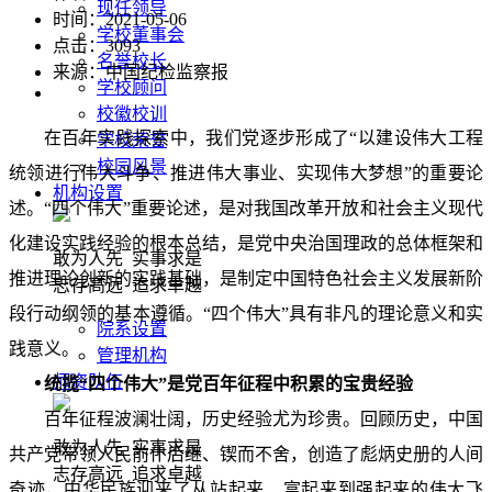
现任领导
时间：2021-05-06
学校董事会
点击：
3093
名誉校长
来源：中国纪检监察报
学校顾问
校徽校训
在百年实践探索中，我们党逐步形成了“以建设伟大工程
学校荣誉
校园风景
统领进行伟大斗争、推进伟大事业、实现伟大梦想”的重要论
机构设置
述。“四个伟大”重要论述，是对我国改革开放和社会主义现代
化建设实践经验的根本总结，是党中央治国理政的总体框架和
敢为人先 实事求是
推进理论创新的实践基础，是制定中国特色社会主义发展新阶
志存高远 追求卓越
段行动纲领的基本遵循。“四个伟大”具有非凡的理论意义和实
院系设置
践意义。
管理机构
师资队伍
统揽“四个伟大”是党百年征程中积累的宝贵经验
百年征程波澜壮阔，历史经验尤为珍贵。回顾历史，中国
敢为人先 实事求是
共产党带领人民前仆后继、锲而不舍，创造了彪炳史册的人间
志存高远 追求卓越
奇迹，中华民族迎来了从站起来、富起来到强起来的伟大飞