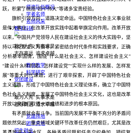
师资队伍概况
跃，积累了统揽“四个伟大”等诸多宝贵经验。
学者名师
旗帜引领方向，道路决定命运。中国特色社会主义事业就
名师风采
是伟大事业，在改革开放实践中起着举旗定向作用。改革开放
教学科研
以来，中国共产党领导人民在建设社会主义的伟大实践中，坚
敢为人先 实事求是
持以马克思主义为指导，紧密结合时代条件和实践要求，正确
志存高远 追求卓越
分析基本国情，围绕“什么是社会主义、怎样建设社会主义”
教育教学
“建设什么样的党、怎样建设党”“实现什么样的发展、怎样发
科学研究
展”等重大时代课题，进行了艰辛探索，开辟了中国特色社会
党团建设
主义道路，形成了中国特色社会主义理论体系，确立了中国特
色社会主义制度，发展了中国特色社会主义文化，这也是改革
敢为人先 实事求是
开放以来我们取得一切成绩和进步的根本原因。
志存高远 追求卓越
有矛盾就会有斗争。当前国内发展不平衡不充分的矛盾问
党建阵地
题依然突出，重点领域关键环节改革任务仍然艰巨，尤其是改
团学天地
招生就业
革开放进入深水区，各种矛盾问题和任务交织叠加、错综复