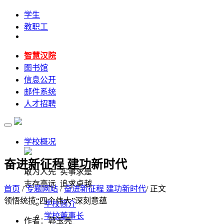
学生
教职工
智慧汉院
图书馆
信息公开
邮件系统
人才招聘
学校概况
奋进新征程 建功新时代
敢为人先 实事求是
志存高远 追求卓越
首页
/
专题网站
/
奋进新征程 建功新时代
/ 正文
领悟统揽“四个伟大”深刻意蕴
学校简介
学校董事长
作者：郭玉亮