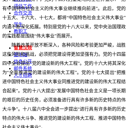
评估工作
有中国特色社会主义的伟大事业继续推向前进”。此后，党的
合作交流
十五大、十六大、十七大，都将“中国特色社会主义伟大事业”
学生
内涵不断深化拓展。特别是党的十八大以来，党中央治国理政
教职工
的实践都是围绕“伟大事业”而展开。
随着改革开放不断深入，各种风险和考验更加严峻，战胜
智慧汉院
这些风险和挑战，必须把党建设得更加坚强有力。党的十四届
图书馆
信息公开
四中全会提出“党的建设新的伟大工程”。党的十六大将其深化
邮件系统
为“全面推进党的建设新的伟大工程”。党的十七大提出“把推
人才招聘
进中国特色社会主义伟大事业同推进党的建设新的伟大工程结
合起来”。党的十八大提出“发展中国特色社会主义是一项长期
的艰巨的历史任务，必须准备进行具有许多新的历史特点的伟
大斗争”。十八届六中全会进一步提出“进行具有许多新的历史
特点的伟大斗争、推进党的建设新的伟大工程、推进中国特色
社会主义伟大事业”。