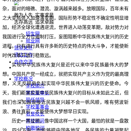
杂，面对的暗礁、潜流、漩涡越来越多。放眼国际，百年未有
敢为人先 实事求是
之大变局进入加速演变期，国际形势不稳定性不确定性明显增
志存高远 追求卓越
加，经济全球化遭遇逆流，世界进入动荡变革期，敌对势力对
招生网
我国进行全方位遏制打压，妄图阻断中华民族伟大复兴的历史
就业网
进程。只有进行具有许多新的历史特点的伟大斗争，才能使新
领导关怀
评估工作
时代改革开放行稳致远。
合作交流
实现中华民族伟大复兴是近代以来中华民族最伟大的梦
想。中国共产党一经成立，就把实现共产主义作为党的最高理
学校概况
想，义无反顾肩负起实现中华民族伟大复兴的历史使命。今
学校简介
天，我们距离实现中华民族伟大复兴的目标从未如此之近，但
学校董事长
现任领导
我们也深知越是接近民族复兴越不会一帆风顺，唯有劈波斩
学校董事会
浪、勇往直前，才能使伟大梦想早日实现。
名誉校长
历史一再证明，像中国这样一个大国，最怕的就是一盘散
学校顾问
校徽校训
沙、四分五裂。而能够把中国各地区、各民族的力量凝聚起