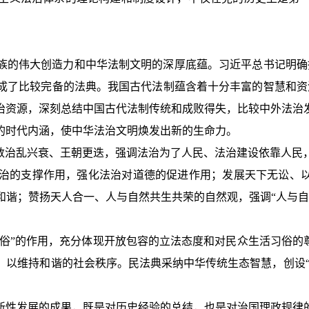
族的伟大创造力和中华法制文明的深厚底蕴。习近平总书记明确
成了比较完备的法典。我国古代法制蕴含着十分丰富的智慧和资
治资源，深刻总结中国古代法制传统和成败得失，比较中外法治
的时代内涵，使中华法治文明焕发出新的生命力。
历数治乱兴衰、王朝更迭，强调法治为了人民、法治建设依靠人民
治的支撑作用，强化法治对道德的促进作用；发展天下无讼、以
和谐；赞扬天人合一、人与自然共生共荣的自然观，强调“人与自
良俗”的作用，充分体现开放包容的立法态度和对民众生活习俗的
以维持和谐的社会秩序。民法典采纳中华传统生态智慧，创设“
新性发展的成果，既是对历史经验的总结，也是对治国理政规律