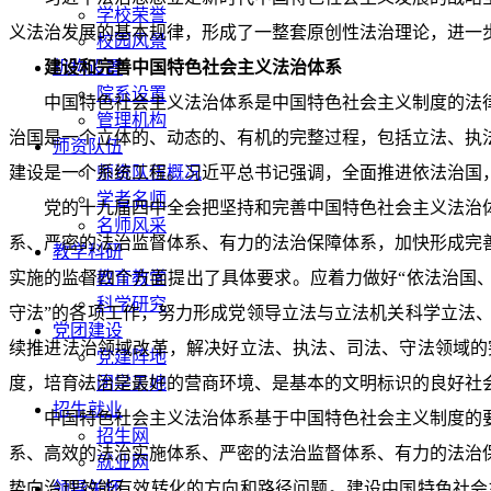
学校荣誉
义法治发展的基本规律，形成了一整套原创性法治理论，进一
校园风景
建设和完善中国特色社会主义法治体系
机构设置
院系设置
中国特色社会主义法治体系是中国特色社会主义制度的法
管理机构
治国是一个立体的、动态的、有机的完整过程，包括立法、执
师资队伍
建设是一个系统工程。习近平总书记强调，全面推进依法治国
师资队伍概况
学者名师
党的十九届四中全会把坚持和完善中国特色社会主义法治
名师风采
系、严密的法治监督体系、有力的法治保障体系，加快形成完
教学科研
实施的监督四个方面提出了具体要求。应着力做好“依法治国、
教育教学
科学研究
守法”的各项工作，努力形成党领导立法与立法机关科学立法
党团建设
续推进法治领域改革，解决好立法、执法、司法、守法领域的
党建阵地
度，培育法治是最好的营商环境、是基本的文明标识的良好社
团学天地
招生就业
中国特色社会主义法治体系基于中国特色社会主义制度的
招生网
系、高效的法治实施体系、严密的法治监督体系、有力的法治
就业网
势向治理效能有效转化的方向和路径问题。建设中国特色社会
领导关怀