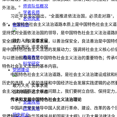
师资队伍概况
外法治。
学者名师
习近平总书记指出，“全面推进依法治国，必须走对路”
名师风采
条”。中国特色社会主义法治道路本质上是中国特色社会主义道路
教学科研
坚持党对全面依法治国的领导，是中国特色社会主义法治道路
敢为人先 实事求是
安全底线，以良法促发展，以善治保安全，良法善治是中国特
志存高远 追求卓越
是中国特色社会主义法治的发展动力；强调将社会主义核心价
教育教学
与以德治国相结合是中国特色社会主义法治的重要特色；传承
科学研究
特色社会主义法治的基本内容。
党团建设
中国特色社会主义法治道路，是社会主义法治建设成就和
历史的选择、人民的选择和中国经济社会发展实践逻辑的必然
敢为人先 实事求是
会主义法治道路这个根本问题上，我们要树立自信、保持定力，决
志存高远 追求卓越
传承和发展中国特色社会主义法治理论
党建阵地
中国共产党在领导中国人民进行革命、建设、改革的各个
团学天地
招生就业
党就制定了《中华苏维埃共和国宪法大纲》以及大量法律法令，