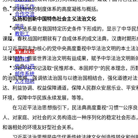
评估工作
色、实践特色的制度体系的高度凝练与概括。
合作交流
弘扬和创新中国特色社会主义法治文化
学生
中华法系是在我国特定历史条件下形成的，显示了中华民
教职工
课题，春秋战国时期就有了自成体系的成文法典，汉唐时期形
以习近平同志为核心的党中央高度重视中华法治文明的本土法
智慧汉院
法律智慧，借鉴世界法治文明有益成果，赋予中华法治文明新
图书馆
信息公开
习近平总书记汲取“民惟邦本、本固邦宁”的民本理念，
邮件系统
的治国策略，强调依法治国与以德治国相结合，强化道德对法
人才招聘
达、利益协调、权益保障通道，保障人民群众安居乐业、平安
环境，保障中华民族永续发展，等等。
在习近平法治思想指引下，民法典高度重视“习惯”“公序
人、对家庭、对社会的义务构造出一种序列化的稳定社会形态，
和谐相处的环境友好型社会关系。
习近平法治思想是中华优秀传统法律文化创造性转化和创