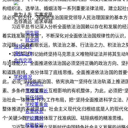
构组织法、选举法、婚姻法等一系列重要法律法规，建立起社
敢为人先 实事求是
法必究”的方针，强调依法治国是党领导人民治理国家的基本
志存高远 追求卓越
习近平总书记深入分析全面依法治国赖以存在和发展的经
招生网
着实践发展而发展”，不断深化对全面依法治国规律性的认识
就业网
次问题；又要着眼长远，筑法治之基、行法治之力、积法治之
领导关怀
评估工作
习近平总书记始终坚持马克思主义唯物辩证法并将其生动
合作交流
与治理能力。全面推进依法治国必须坚持正确的政治方向、坚
和道路底线，充分体现了底线思维。全面推进依法治国的首要
学校概况
此，必须“坚持依宪治国、依宪执政”“坚持在法治轨道上推进
学校简介
素、多条件互相支撑、互相影响的有机整体，为此，必须把“
学校董事长
现任领导
治社会一体建设”作为工作布局，把“坚持全面推进科学立法、
学校董事会
整体推进的系统思维。社会主义现代化归根结底是人的现代化
名誉校长
个‘关键少数’”，充分体现了找准病因、祛除病根的精准思维。
学校顾问
校徽校训
习近平法治思想立足新时代中国特色社会主义发展的战略