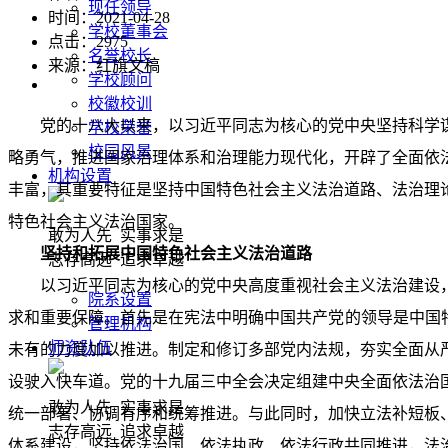
现任领导
时间：2021-04-28
学校董事会
点击：
2975
名誉校长
来源：红旗文稿
学校顾问
校徽校训
党的十八大以来，以习近平同志为核心的党中央坚持科学
学校荣誉
校园风景
略勇气，推进国家治理体系和治理能力现代化，开辟了全面依
机构设置
丰富，其重要特征是坚持中国特色社会主义法治道路、法治理
特色社会主义法治国家。
敢为人先 实事求是
坚持和拓展中国特色社会主义法治道路
志存高远 追求卓越
以习近平同志为核心的党中央高度重视社会主义法治建设
院系设置
求和重要保障。首先是在宪法中明确中国共产党的领导是中国
管理机构
师资队伍
未有的力度加以推进。制定和修订多部党内法规，夯实全面从
设驶入快车道。党的十九届三中全会决定组建中央全面依法治
敢为人先 实事求是
统一部署、协调有序和统筹推进。与此同时，加快立法补短板
志存高远 追求卓越
体系建设，坚持依法治国、依法执政、依法行政共同推进，法