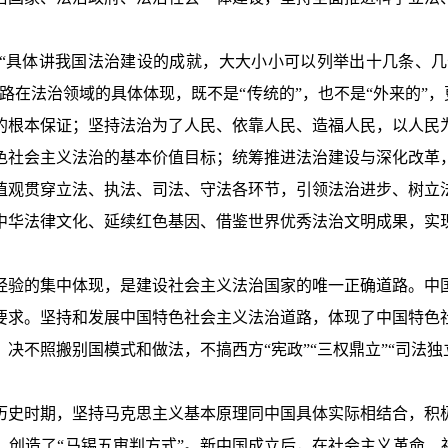
，“具体讲我国法治建设的成就，大大小小可以列举出十几条、
在法治领域的具体体现，既不是“传统的”，也不是“外来的”，
的根本保证；坚持法治为了人民、依靠人民、造福人民，以人民
色社会主义法治的基本价值目标；统筹推进法治建设与深化改革
值观贯穿立法、执法、司法、守法各环节，引领法治进步、树立
中华法律文化、延续红色基因、借鉴世界优秀法治文明成果，实
经验的集中体现，是建设社会主义法治国家的唯一正确道路。中
要求。坚持和发展中国特色社会主义法治道路，体现了中国特色
不照搬别国模式和做法，不搞西方“宪政”“三权鼎立”“司法独
历史时期，坚持马克思主义基本原理同中国具体实际相结合，积
创造了“马锡五审判方式”。新中国成立后，在社会主义革命、