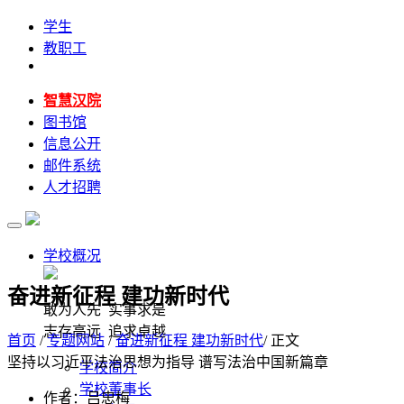
学生
教职工
智慧汉院
图书馆
信息公开
邮件系统
人才招聘
学校概况
奋进新征程 建功新时代
敢为人先 实事求是
志存高远 追求卓越
首页
/
专题网站
/
奋进新征程 建功新时代
/ 正文
坚持以习近平法治思想为指导 谱写法治中国新篇章
学校简介
学校董事长
作者：吕忠梅