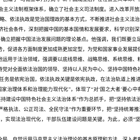
会主义法制框架体系，确立了社会主义司法制度。进入改革开放
方略、依法执政是党治国理政的基本方式，不断推进社会主义法治
济社会条件，深刻把握中国的基本国情和发展要求，科学识别深
，确立把握中国法治发展问题的理论基点。他强调，我们既要立
势，促进各方面制度更加成熟更加定型，为党和国家事业发展提
地运用于法治领域，强调要以底线思维、战略思维、系统思维、
持党对全面依法治国的领导、坚持以人民为中心、坚持中国特色
任务是依宪治国，依法执政关键是依宪执政，在法治轨道上推
国家治理体系和治理能力现代化”，体现了“对‘国之大者’要心
坚持建设中国特色社会主义法治体系”作为总抓手，把“坚持依法
严格执法、公正司法、全民守法”作为重要环节，把“坚持统筹
，实现法治现代化，干部队伍建设问题是关键。为此，必须“坚
全局，自觉运用马克思主义法治理论的基本原理和方法，深入考