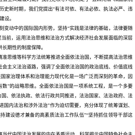
历史新时期，我们党提出“有法可依、有法必依、执法必严、违
建设。
刻变动中的国际国内形势，坚持“实践是法律的基础，法律要随
足当前，运用法治思维和法治方式解决经济社会发展面临的深层
供长期性的制度保障。
精准思维等科学方法统筹推进全面依法治国，不断提高法治思维
社会主义法治道路，强调了全面依法治国的政治底线、价值底线
进国家治理体系和治理能力现代化是一场广泛而深刻的革命，因
中有数”的战略思维。全面依法治国是一项系统工程，是一个多要
治国、依法执政、依法行政共同推进，法治国家、法治政府、法
推进国内法治和涉外法治”作为迫切需要，充分体现了统筹谋划、
持建设德才兼备的高素质法治工作队伍”“坚持抓住领导干部这
察当代中国法治发展的内在矛盾运动，科学揭示中国特色社会主