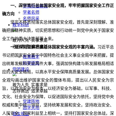
一、深学笃行总体国家安全观，牢牢把握国家安全工作正
师资队伍概况
学者名师
确方向
名师风采
坚定不移贯彻落实总体国家安全观，首先是深刻理解、准
教学科研
确把握精神实质，切实把思想和行动统一到党中央关于国家安
全工作的重大决策部署上来。
敢为人先 实事求是
志存高远 追求卓越
一是深刻理解把握总体国家安全观的丰富内涵。
习近平总
书记把国家安全置于中国特色社会主义事业全局中来把握，提
教育教学
科学研究
出统筹发展和安全两件大事，强调加快构建与新发展格局相适
党团建设
应的大安全格局，以高水平安全保障高质量发展。总体国家安
全观勾画出维护国家安全的整体布局，提出以人民安全为宗
敢为人先 实事求是
旨，以政治安全为根本，以经济安全为基础，以军事、科技、
志存高远 追求卓越
文化、社会安全为保障，以促进国际安全为依托，坚持党中央
党建阵地
权威和集中统一领导，坚持统筹发展和安全，坚持政治安全、
团学天地
人民安全、国家利益至上相统一，坚持打国家安全总体战，深
招生就业