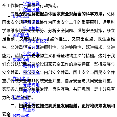
学校荣誉
全工作提供了具体的行动指南。
校园风景
三是深刻理解把握总体国家安全观蕴含的科学方法。
总体
机构设置
国家安全观把科学统筹作为国家安全工作的重要原则，运用科
院系设置
管理机构
学思维来观察安全形势、分析安全问题、谋划安全对策，既立
师资队伍
足当前、又着眼长远，既整体推进、又突出重点，既注重维
师资队伍概况
护、又注重塑造，既讲原则性、又讲策略性，既讲需求、又讲
学者名师
名师风采
能力，蕴涵了历史唯物主义和辩证唯物主义的精髓。这对于我
教学科研
们充分认识新发展阶段国家安全工作的重要特征，坚持发展与
教育教学
安全并重、外部安全与内部安全并重、国土安全与国民安全并
科学研究
党团建设
重、传统安全与非传统安全并重、自身安全与共同安全并重，
党建阵地
实现各方面安全统筹治理、良性互动、共同巩固，是十分强有
团学天地
力的方法论指导。
招生就业
招生网
二、围绕全方位推进高质量发展超越，更好地统筹发展和
就业网
安全
领导关怀