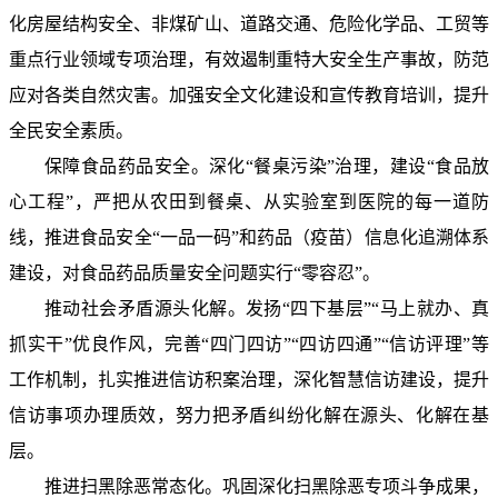
化房屋结构安全、非煤矿山、道路交通、危险化学品、工贸等
重点行业领域专项治理，有效遏制重特大安全生产事故，防范
应对各类自然灾害。加强安全文化建设和宣传教育培训，提升
全民安全素质。
保障食品药品安全。深化“餐桌污染”治理，建设“食品放
心工程”，严把从农田到餐桌、从实验室到医院的每一道防
线，推进食品安全“一品一码”和药品（疫苗）信息化追溯体系
建设，对食品药品质量安全问题实行“零容忍”。
推动社会矛盾源头化解。发扬“四下基层”“马上就办、真
抓实干”优良作风，完善“四门四访”“四访四通”“信访评理”等
工作机制，扎实推进信访积案治理，深化智慧信访建设，提升
信访事项办理质效，努力把矛盾纠纷化解在源头、化解在基
层。
推进扫黑除恶常态化。巩固深化扫黑除恶专项斗争成果，