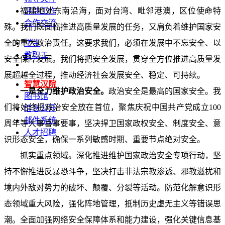
福建地处东南沿海，面对台湾、毗邻港澳，区位使命特
评估工作
合作交流
殊。我们既面临推进高质量发展的任务，又肩负着维护国家安
全的重大政治责任。这要求我们，必须在发展中不忘安全、以
学生
教职工
安全保障发展。我们将把安全发展，贯穿全方位推进高质量发
展超越全过程，推动经济社会发展安全、稳定、可持续。
智慧汉院
一是全力维护政治安全。
政治安全是最高的国家安全。我
图书馆
们将始终把政治安全放在首位，聚焦庆祝中国共产党成立100
信息公开
邮件系统
周年等大事喜事要事，坚决捍卫国家政权安全、制度安全、意
人才招聘
识形态安全，确保一系列敏感时期、重要节点绝对安全。
抓实重点领域。深化推进维护国家政治安全专项行动，坚
持不懈推进反暴恐斗争，坚决打击非法宗教渗透、邪教滋扰和
境内外敌对势力的破坏、颠覆、分裂等活动。防范化解意识形
态领域重大风险，强化阵地管理，抵制历史虚无主义等错误思
潮。全面加强网络安全保障体系和能力建设，强化关键信息基