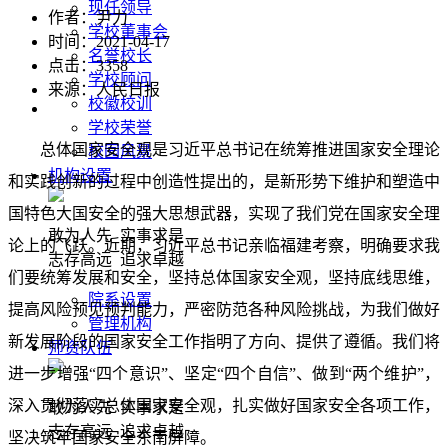
现任领导
作者：尹力
学校董事会
时间：2021-04-17
名誉校长
点击：
3358
学校顾问
来源：人民日报
校徽校训
学校荣誉
总体国家安全观是习近平总书记在统筹推进国家安全理论
校园风景
机构设置
和实践创新的过程中创造性提出的，是新形势下维护和塑造中
国特色大国安全的强大思想武器，实现了我们党在国家安全理
敢为人先 实事求是
论上的飞跃。近期，习近平总书记亲临福建考察，明确要求我
志存高远 追求卓越
们要统筹发展和安全，坚持总体国家安全观，坚持底线思维，
院系设置
提高风险预见预判能力，严密防范各种风险挑战，为我们做好
管理机构
新发展阶段的国家安全工作指明了方向、提供了遵循。我们将
师资队伍
进一步增强“四个意识”、坚定“四个自信”、做到“两个维护”，
深入贯彻落实总体国家安全观，扎实做好国家安全各项工作，
敢为人先 实事求是
志存高远 追求卓越
坚决筑牢国家安全东南屏障。