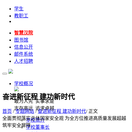
学生
教职工
智慧汉院
图书馆
信息公开
邮件系统
人才招聘
学校概况
奋进新征程 建功新时代
敢为人先 实事求是
志存高远 追求卓越
首页
/
专题网站
/
奋进新征程 建功新时代
/ 正文
全面贯彻落实总体国家安全观 为全方位推进高质量发展超越
学校简介
筑牢安全屏障
学校董事长