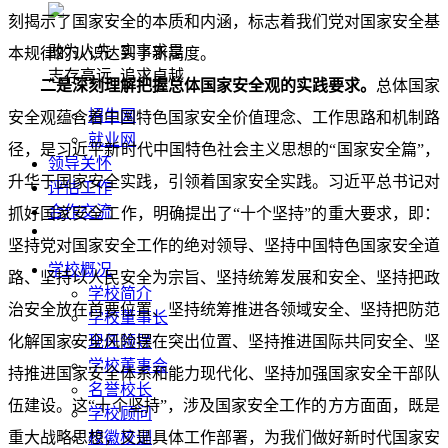
刻揭示了国家安全的本质和内涵，标志着我们党对国家安全基
敢为人先 实事求是
本规律的认识达到了新高度。
志存高远 追求卓越
二是深刻理解把握总体国家安全观的实践要求。
总体国家
招生网
安全观蕴含着中国特色国家安全价值理念、工作思路和机制路
就业网
径，是习近平新时代中国特色社会主义思想的“国家安全篇”，
领导关怀
升华于国家安全实践，引领着国家安全实践。习近平总书记对
评估工作
合作交流
抓好国家安全工作，明确提出了“十个坚持”的重大要求，即：
坚持党对国家安全工作的绝对领导、坚持中国特色国家安全道
学校概况
路、坚持以人民安全为宗旨、坚持统筹发展和安全、坚持把政
学校简介
治安全放在首要位置、坚持统筹推进各领域安全、坚持把防范
学校董事长
化解国家安全风险摆在突出位置、坚持推进国际共同安全、坚
现任领导
学校董事会
持推进国家安全体系和能力现代化、坚持加强国家安全干部队
名誉校长
伍建设。这“十个坚持”，涉及国家安全工作的方方面面，既是
学校顾问
重大战略思想，又是具体工作部署，为我们做好新时代国家安
校徽校训