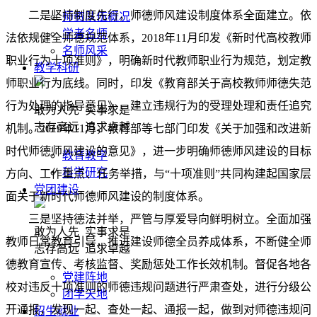
二是坚持制度先行，师德师风建设制度体系全面建立。依
师资队伍概况
学者名师
法依规健全师德规范体系，2018年11月印发《新时代高校教师
名师风采
职业行为十项准则》，明确新时代教师职业行为规范，划定教
教学科研
师职业行为底线。同时，印发《教育部关于高校教师师德失范
行为处理的指导意见》，建立违规行为的受理处理和责任追究
敢为人先 实事求是
志存高远 追求卓越
机制。2019年11月，教育部等七部门印发《关于加强和改进新
时代师德师风建设的意见》，进一步明确师德师风建设的目标
教育教学
科学研究
方向、工作重点、任务举措，与“十项准则”共同构建起国家层
党团建设
面关于新时代师德师风建设的制度体系。
三是坚持德法并举，严管与厚爱导向鲜明树立。全面加强
敢为人先 实事求是
教师日常教育引导，推进建设师德全员养成体系，不断健全师
志存高远 追求卓越
德教育宣传、考核监督、奖励惩处工作长效机制。督促各地各
党建阵地
校对违反十项准则的师德违规问题进行严肃查处，进行分级公
团学天地
开通报，发现一起、查处一起、通报一起，做到对师德违规问
招生就业