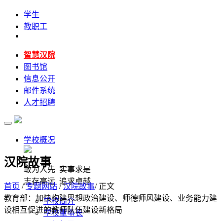
学生
教职工
智慧汉院
图书馆
信息公开
邮件系统
人才招聘
学校概况
汉院故事
敢为人先 实事求是
志存高远 追求卓越
首页
/
专题网站
/
汉院故事
/ 正文
教育部：加快构建思想政治建设、师德师风建设、业务能力建
学校简介
设相互促进的教师队伍建设新格局
学校董事长