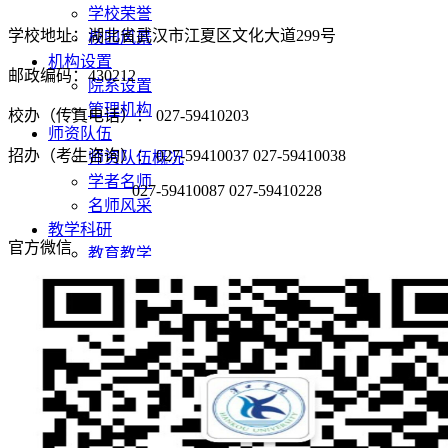
学校荣誉
学校地址：湖北省武汉市江夏区文化大道299号
校园风景
机构设置
邮政编码：430212
院系设置
管理机构
校办（传真电话）： 027-59410203
师资队伍
招办（考生咨询）： 027-59410037 027-59410038
师资队伍概况
学者名师
027-59410087 027-59410228
名师风采
教学科研
官方微信
教育教学
科学研究
党团建设
党建阵地
团学天地
招生就业
招生网
就业网
领导关怀