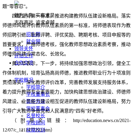
题“零容忍”。
敢为人先 实事求是
四是坚持第一标准，推进构建教师队伍建设新格局。落实
志存高远 追求卓越
师德师风是评价教师队伍素质的第一标准，将师德表现作为教
招生网
师招聘引进、职称评聘、评优奖励、聘期考核、项目申报等的
就业网
首要要求，严格师德考核，强化教师思想政治素质考察，推动
领导关怀
师德师风建设常态化、长效化。
评估工作
合作交流
黄小华表示，下一步，将持续加强思想政治引领，健全工
作体制机制，培育弘扬高尚师德，推进教师职业行为十项准则
学校概况
贯彻落实，深化教师评价改革，完善教师发展支持服务体系，
学校简介
着力提升教师专业素质能力，加快构建思想政治建设、师德师
学校董事长
风建设、业务能力建设相互促进的教师队伍建设新格局，努力
现任领导
学校董事会
引导广大教师争做党和人民满意的“四有”好老师。
名誉校长
（附原文链接：http://education.news.cn/2021-
学校顾问
12/07/c_1211477292.htm）
校徽校训