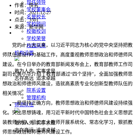
现任领导
作者：佚名
学校董事会
时间：2021-12-27
名誉校长
点击：
3501
学校顾问
来源：新华网
校徽校训
学校荣誉
党的十八大以来，以习近平同志为核心的党中央坚持把教
校园风景
机构设置
师队伍建设作为基础工作，高度重视教师思想政治和师德师风
建设。在今日举办的教育部新闻发布会上，教育部教师工作司
敢为人先 实事求是
副司长黄小华介绍了教育部通过“四个坚持”，全面加强教师思
志存高远 追求卓越
想政治和师德师风建设，造就高素质专业化创新型教师队伍的
院系设置
相关情况。
管理机构
一是坚持正确方向，教师思想政治和师德师风建设持续强
师资队伍
化。突出思想铸魂，用习近平新时代中国特色社会主义思想武
装教师头脑，组织广大教师开展系统化、常态化学习，狠抓教
敢为人先 实事求是
志存高远 追求卓越
师思想政治和师德师风建设工作。