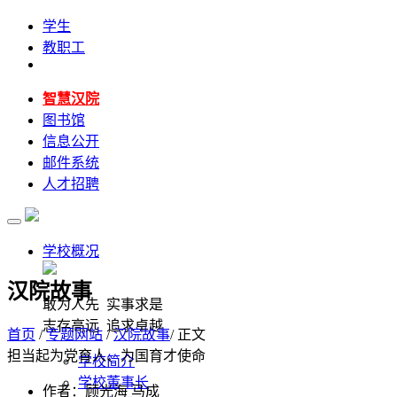
学生
教职工
智慧汉院
图书馆
信息公开
邮件系统
人才招聘
学校概况
汉院故事
敢为人先 实事求是
志存高远 追求卓越
首页
/
专题网站
/
汉院故事
/ 正文
担当起为党育人、为国育才使命
学校简介
学校董事长
作者：顾光海 马成