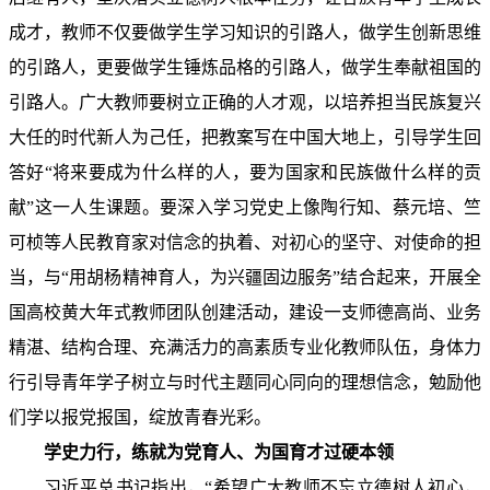
成才，教师不仅要做学生学习知识的引路人，做学生创新思维
的引路人，更要做学生锤炼品格的引路人，做学生奉献祖国的
引路人。广大教师要树立正确的人才观，以培养担当民族复兴
大任的时代新人为己任，把教案写在中国大地上，引导学生回
答好“将来要成为什么样的人，要为国家和民族做什么样的贡
献”这一人生课题。要深入学习党史上像陶行知、蔡元培、竺
可桢等人民教育家对信念的执着、对初心的坚守、对使命的担
当，与“用胡杨精神育人，为兴疆固边服务”结合起来，开展全
国高校黄大年式教师团队创建活动，建设一支师德高尚、业务
精湛、结构合理、充满活力的高素质专业化教师队伍，身体力
行引导青年学子树立与时代主题同心同向的理想信念，勉励他
们学以报党报国，绽放青春光彩。
学史力行，练就为党育人、为国育才过硬本领
习近平总书记指出，“希望广大教师不忘立德树人初心，