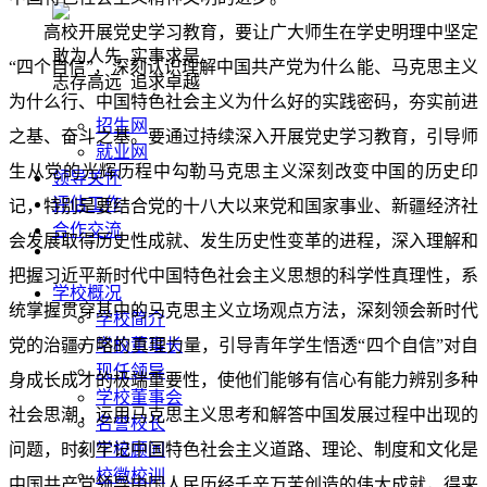
高校开展党史学习教育，要让广大师生在学史明理中坚定
敢为人先 实事求是
“四个自信”，深刻认识理解中国共产党为什么能、马克思主义
志存高远 追求卓越
为什么行、中国特色社会主义为什么好的实践密码，夯实前进
招生网
之基、奋斗之基。要通过持续深入开展党史学习教育，引导师
就业网
生从党的光辉历程中勾勒马克思主义深刻改变中国的历史印
领导关怀
评估工作
记，特别是要结合党的十八大以来党和国家事业、新疆经济社
合作交流
会发展取得历史性成就、发生历史性变革的进程，深入理解和
把握习近平新时代中国特色社会主义思想的科学性真理性，系
学校概况
统掌握贯穿其中的马克思主义立场观点方法，深刻领会新时代
学校简介
党的治疆方略的真理力量，引导青年学生悟透“四个自信”对自
学校董事长
现任领导
身成长成才的极端重要性，使他们能够有信心有能力辨别多种
学校董事会
社会思潮，运用马克思主义思考和解答中国发展过程中出现的
名誉校长
问题，时刻牢记中国特色社会主义道路、理论、制度和文化是
学校顾问
校徽校训
中国共产党领导中国人民历经千辛万苦创造的伟大成就，得来