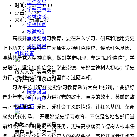
现任领导
时间：2021-10-19
学校董事会
点击：
3156
名誉校长
来源：新疆日报
学校顾问
校徽校训
高校开展党史学习教育，要在深入学习、研究和运用党史
学校荣誉
校园风景
上下功夫，教育引导广大师生发扬红色传统、传承红色基因、
机构设置
赓续共产党人精神血脉，做到学史明理，坚定“四个自信”；学
史增信，坚定信仰信念；学史崇德，守好立德树人初心；学史
敢为人先 实事求是
力行，练就为党育人、为国育才过硬本领。
志存高远 追求卓越
习近平总书记在党史学习教育动员大会上强调，“要抓好
院系设置
青少年学习教育，着力讲好党的故事、革命的故事、英雄的故
管理机构
师资队伍
事，厚植爱党、爱国、爱社会主义的情感，让红色基因、革命
薪火代代传承。”开展好党史学习教育，不仅是各地各部门当
敢为人先 实事求是
前和今后一个时期的重要任务，更是高校落实立德树人根本任
志存高远 追求卓越
务、推进全员全程全方位育人的必然要求。高校开展党史学习