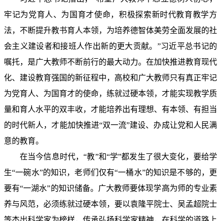
牢记为党育人、为国育才使命，积极探索新时代教育教学方
法，不断提升教书育人本领，为培养德智体美劳全面发展的社
会主义建设者和接班人作出新的更大贡献。”习近平总书记的
嘱托，是广大教师不断前行的最大动力。在加快推进教育现代
化、建设教育强国的新征程中，高校和广大教师只有真正牢记
为党育人、为国育才的使命，练就过硬本领，才能实现教学质
量和育人水平的双丰收，才能培养出有理想、有本领、有担当
的时代新人，才能加快推进“双一流”建设、办成让党和人民满
意的教育。
在当今信息时代，“教”和“学”都发生了很大变化，要给学
生“一碗水”的知识，老师们仅有“一桶水”的知识是不够的，更
要有“一湖水”的知识储备。广大教师要体现学高为师的专业素
养与风范，必须练就过硬本领，要以袁隆平院士、吴孟超院士
等杰出科学家为榜样，传承弘扬科学家精神，在科学的道路上