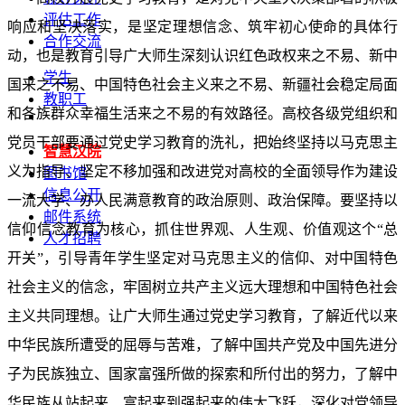
评估工作
响应和坚决落实，是坚定理想信念、筑牢初心使命的具体行
合作交流
动，也是教育引导广大师生深刻认识红色政权来之不易、新中
学生
国来之不易、中国特色社会主义来之不易、新疆社会稳定局面
教职工
和各族群众幸福生活来之不易的有效路径。高校各级党组织和
党员干部要通过党史学习教育的洗礼，把始终坚持以马克思主
智慧汉院
义为指导、坚定不移加强和改进党对高校的全面领导作为建设
图书馆
信息公开
一流大学、办人民满意教育的政治原则、政治保障。要坚持以
邮件系统
信仰信念教育为核心，抓住世界观、人生观、价值观这个“总
人才招聘
开关”，引导青年学生坚定对马克思主义的信仰、对中国特色
社会主义的信念，牢固树立共产主义远大理想和中国特色社会
主义共同理想。让广大师生通过党史学习教育，了解近代以来
中华民族所遭受的屈辱与苦难，了解中国共产党及中国先进分
子为民族独立、国家富强所做的探索和所付出的努力，了解中
华民族从站起来、富起来到强起来的伟大飞跃，深化对党领导