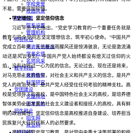
学校荣誉
不易，需要倍加珍惜。
校园风景
学史增信，坚定信仰信念
机构设置
院系设置
习近平总书记指出，“党史学习教育的一个重要任务就是
管理机构
教育引导全党同志坚定理想信念、筑牢初心使命。”中国共产
师资队伍
党成立百年来，无论是血雨腥风还是惊涛骇浪，无论是激流涌
师资队伍概况
学者名师
动还是风云变幻，中国共产党人始终都没有熄灭过信仰的火
名师风采
焰，没有动摇过一心为民的信念。无论过去、现在还是将来，
教学科研
对马克思主义的信仰，对社会主义和共产主义的信念，是共产
教育教学
科学研究
党人的政治灵魂，是共产党人经受住任何考验的精神支柱。高
党团建设
校是党领导下的高校，是中国特色社会主义的高校，是培养德
党建阵地
智体美劳全面发展的社会主义建设者和接班人的高校，具有鲜
团学天地
招生就业
明的政治属性。坚定信仰信念是高校推进自身建设、培养担当
招生网
民族复兴大任时代新人的必然要求。
就业网
高校开展党史学习教育，是对党中央重大决策部署的积极
领导关怀