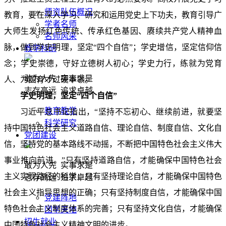
师资队伍概况
教育，要在深入学习、研究和运用党史上下功夫，教育引导广
学者名师
大师生发扬红色传统、传承红色基因、赓续共产党人精神血
名师风采
脉，做到学史明理，坚定“四个自信”；学史增信，坚定信仰信
教学科研
念；学史崇德，守好立德树人初心；学史力行，练就为党育
敢为人先 实事求是
人、为国育才过硬本领。
志存高远 追求卓越
学史明理，坚定“四个自信”
教育教学
习近平总书记指出，“坚持不忘初心、继续前进，就要坚
科学研究
持中国特色社会主义道路自信、理论自信、制度自信、文化自
党团建设
信，坚持党的基本路线不动摇，不断把中国特色社会主义伟大
事业推向前进。”只有坚持道路自信，才能确保中国特色社会
敢为人先 实事求是
主义实现路径的科学；只有坚持理论自信，才能确保中国特色
志存高远 追求卓越
社会主义指导思想的正确；只有坚持制度自信，才能确保中国
党建阵地
特色社会主义制度体系的完善；只有坚持文化自信，才能确保
团学天地
招生就业
中国特色社会主义精神文明的进步。