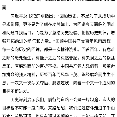
面
习近平总书记鲜明指出：“回顾历史，不是为了从成功中
寻求慰藉，更不是为了躺在功劳簿上、为回避今天面临的困难
和问题寻找借口，而是为了总结历史经验、把握历史规律，增
强开拓前进的勇气和力量。”回顾中国共产党百年风雨历程，
每一次向历史的回眸，都是一次精神洗礼。回首百年，有危难
之际的绝处逢生，有挫折之后的毅然奋起，有失误之后的拨乱
反正，有磨难面前的百折不挠。中国共产党人凭借着一股革命
加拼命的强大精神，历经百年而风华正茂、饱经磨难而生生不
息，一次又一次闯关夺隘、爬坡过坎，向着一个又一个胜利的
目标不断进发。
历史深刻启示我们，前行的道路不会是一片坦途，宏大的
目标也不可能一蹴而就。来路昭昭，我们通过奋斗走过了千山
万水；前路迢迢，也只有通过不懈的奋斗，才能一往无前、开