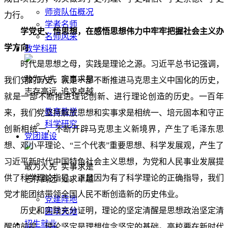
师资队伍概况
力行。
学者名师
学党史、悟思想，在感悟思想伟力中牢牢把握社会主义办
名师风采
学方向
教学科研
时代是思想之母，实践是理论之源。习近平总书记强调，
敢为人先 实事求是
我们党的历史，就是一部不断推进马克思主义中国化的历史，
志存高远 追求卓越
就是一部不断推进理论创新、进行理论创造的历史。一百年
教育教学
来，我们党坚持解放思想和实事求是相统一、培元固本和守正
科学研究
创新相统一，不断开辟马克思主义新境界，产生了毛泽东思
党团建设
想、邓小平理论、“三个代表”重要思想、科学发展观，产生了
习近平新时代中国特色社会主义思想，为党和人民事业发展提
敢为人先 实事求是
供了科学理论指导。正是因为有了科学理论的正确指导，我们
志存高远 追求卓越
党才能团结带领全国人民不断创造新的历史伟业。
党建阵地
历史和实践充分证明，理论的坚定清醒是思想政治坚定清
团学天地
招生就业
醒的前提，理论坚定是理想信念坚定的基础。高校要在新时代