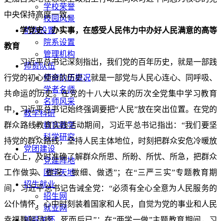
学校荣誉
中央保持高度一致。
校园风景
学党史、办实事，在感受人民伟力中办好人民满意的高等
机构设置
院系设置
教育
管理机构
习近平总书记深刻指出，我们党的百年历史，就是一部践
师资队伍
行党的初心使命的历史，就是一部党与人民心连心、同呼吸、
师资队伍概况
学者名师
共命运的历史。在党的十八大以来的历次全党集中学习教育
名师风采
中，习近平总书记始终强调要把“人民”放在突出位置。在党的
教学科研
群众路线教育实践活动期间，习近平总书记指出：“我们要坚
教育教学
科学研究
持党的群众路线，坚持人民主体地位，时刻把群众安危冷暖放
党团建设
在心上，及时准确了解群众所思、所盼、所忧、所急，把群众
党建阵地
工作做实、做深、做细、做透”；在“三严三实”专题教育期
团学天地
招生就业
间，习近平总书记告诫全党：“必须有全心全意为人民服务的
招生网
公仆情怀，心中时刻装着国家和人民，自觉为党的事业和人民
就业网
幸福鞠躬尽瘁、死而后已”；在“两学一做”主题教育期间，习
领导关怀