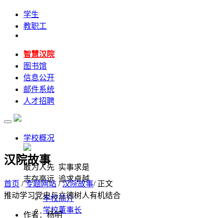
学生
教职工
智慧汉院
图书馆
信息公开
邮件系统
人才招聘
学校概况
汉院故事
敢为人先 实事求是
志存高远 追求卓越
首页
/
专题网站
/
汉院故事
/ 正文
推动学习党史与立德树人有机结合
学校简介
学校董事长
作者：杨明