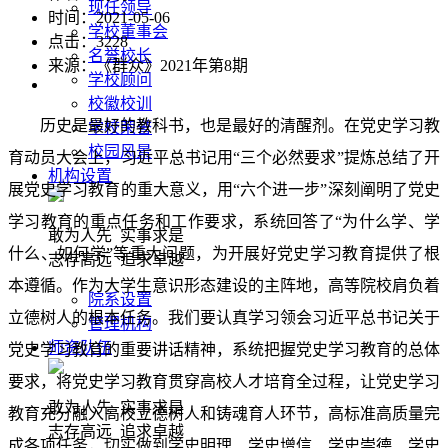
现任领导
时间：2021-05-06
学校董事会
点击：
3228
名誉校长
来源：《群众》2021年第8期
学校顾问
校徽校训
历史是最好的教科书，也是最好的清醒剂。在党史学习教
学校荣誉
校园风景
育动员大会上，习近平总书记用“三个必然要求”提炼总结了开
机构设置
展党史学习教育的重大意义，用“六个进一步”深刻阐明了党史
学习教育的重点任务和工作要求，系统回答了“为什么学、学
敢为人先 实事求是
什么、如何学”等重大问题，为开展好党史学习教育提供了根
志存高远 追求卓越
本遵循。作为大学生意识形态建设的主阵地，高等院校肩负着
院系设置
立德树人的根本任务。我们要认真学习领会习近平总书记关于
管理机构
师资队伍
党史学习教育的重要讲话精神，系统把握党史学习教育的总体
要求，将党史学习教育贯穿高校人才培育全过程，让党史学习
敢为人先 实事求是
教育充分融入高校立德树人和铸魂育人环节，高标准高质量完
志存高远 追求卓越
成各项任务，切实做到学史明理、学史增信、学史崇德、学史