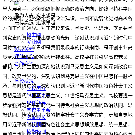
里大展身手，必须始终把握正确的政治方向，始终坚持科学理
敢为人先 实事求是
论的指引，始终坚定党的政治建设，一刻不能弱化党对高校各
志存高远 追求卓越
方面工作的领导。对于高校来说，学党史、悟思想，就是要学
招生网
到党史的真谛、悟出思想的光辉，深刻认识到习近平新时代中
就业网
国特色社会主义思想是我们最根本的行动指南、是开创事业高
领导关怀
评估工作
质量发展新局面的强大精神砥柱。高校要教育引导高校党员干
合作交流
部和广大师生更加深刻地认识到马克思主义是如何深刻改变中
国、改变世界的，深刻认识到马克思主义在中国是怎样一脉相
学校概况
承、与时俱进的，深刻认识到习近平新时代中国特色社会主义
学校简介
思想是当代中国马克思主义、21世纪马克思主义。高校要进一
学校董事长
现任领导
步增强对习近平新时代中国特色社会主义思想的政治认同、思
学校董事会
想认同、情感认同，紧紧把牢社会主义办学方向，更加自觉地
名誉校长
用习近平新时代中国特色社会主义思想解放思想、统一思想，
学校顾问
校徽校训
更加自觉地在思想上政治上行动上同以习近平同志为核心的党