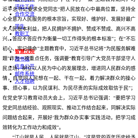
评估工作
近平总书记要求全党同志“把人民放在心中最高位置，坚持全
合作交流
心全意为人民服务的根本宗旨，实现好、维护好、发展好最广
学生
大人民根本利益，把人民拥护不拥护、赞成不赞成、高兴不高
教职工
兴、答应不答应作为衡量一切工作得失的根本标准”；在“不忘
初心、牢记使命”主题教育中，习近平总书记将“为民服务解难
智慧汉院
题”作为一项重点任务，强调要“教育引导广大党员干部坚守人
图书馆
信息公开
民立场，树立以人民为中心的发展理念，增进同人民群众的感
邮件系统
情，自觉同人民想在一起、干在一起，着力解决群众的操心
人才招聘
事、烦心事，以为民谋利、为民尽责的实际成效取信于民”；
在党史学习教育动员大会上，习近平总书记强调：“要把学习
党史同总结经验、观照现实、推动工作结合起来，同解决实际
问题结合起来，开展好‘我为群众办实事’实践活动，把学习成
效转化为工作动力和成效”。
“江山就是人民，人民就是江山。”这是党的百年历史给予