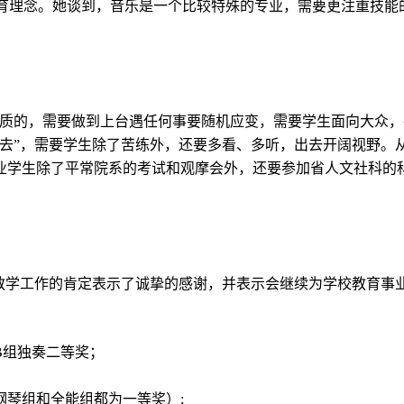
教育理念。她谈到，音乐是一个比较特殊的专业，需要更注重技
性质的，需要做到上台遇任何事要随机应变，需要学生面向大众，
出去”，需要学生除了苦练外，还要多看、多听，出去开阔视野。
业学生除了平常院系的考试和观摩会外，还要参加省人文社科的
教学工作的肯定表示了诚挚的感谢，并表示会继续
为学校教育
事
B组独奏二等奖；
钢琴组和全能组都为一等奖）
;