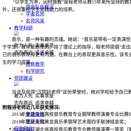
“以学生为本，因材施教”是程老师从教15年来所坚持的
师资队伍概况
外，还
很
重视学生实践能力的培养。
学者名师
名师风采
教学科研
音乐，
是
一种有趣的灵魂。她说：
“音乐是带有一定表演
敢为人先 实事求是
于学生，音乐是感性的。除了理论上的指导，程老师提倡“走
志存高远 追求卓越
己的音乐表现得更有内涵，在舞台上的表现更具音乐性。该专
生的学习成果。
教育教学
科学研究
党团建设
当谈及
获得
“
汉院好老师
”这份荣誉
时，她
对学校给予自己
敢为人先 实事求是
志存高远 追求卓越
附程诗老师近几年获奖情况
:
2013年
荣
获全国高校音乐教育专业钢琴教师演奏专业比赛
党建阵地
团学天地
2018年
荣获
全国黄龙音乐季钢琴艺术周四手联弹组金奖；
招生就业
2019年
荣
获湖北省高校音乐教育专业教师展演赛一等奖（