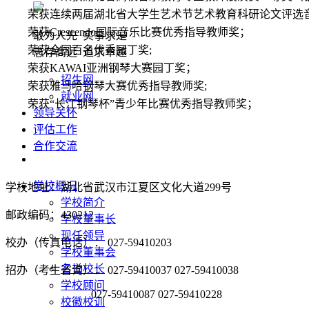
荣获
连续两届
湖北省大学生艺术节艺术教育科研论文评选
荣
获
Crescendo国际音乐比赛优秀指导教师奖
；
敢为人先 实事求是
荣获
全国百名优秀园丁奖
;
志存高远 追求卓越
荣获
KAWAI亚洲钢琴大赛园丁奖
；
招生网
荣获
雅马哈钢琴大赛优秀指导教师奖
;
就业网
荣获
“长江钢琴杯”青少年比赛优秀指导教师奖
；
领导关怀
评估工作
合作交流
学校概况
学校地址：湖北省武汉市江夏区文化大道299号
学校简介
邮政编码：430212
学校董事长
现任领导
校办（传真电话）： 027-59410203
学校董事会
名誉校长
招办（考生咨询）： 027-59410037 027-59410038
学校顾问
027-59410087 027-59410228
校徽校训