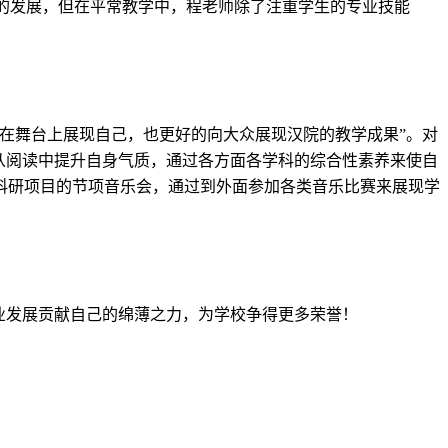
能的发展，但在平常教学中，程老师除了注重学生的专业技能
在舞台上展现自己，也更好的向大众展现汉院的教学成果”。对
从阅读中提升自身气质，通过各方面各学科的综合性素养来使自
科研项目的节项音乐会，通过到外面参加各类音乐比赛来展现学
业发展
贡献自己的绵薄之力
，
为学校
争
得更多荣誉！