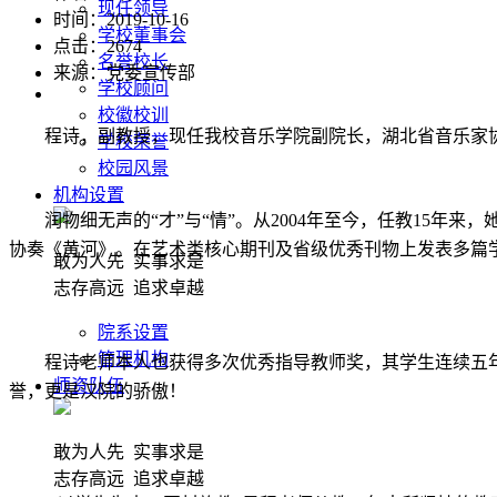
现任领导
时间：2019-10-16
学校董事会
点击：
2674
名誉校长
来源：党委宣传部
学校顾问
校徽校训
程诗
，
副教授，
现任我校音乐学院副院长，湖北省音乐家
学校荣誉
校园风景
机构设置
润物细无声的
“才”与“情”。从2004年至今，
任
教
15
年来，
协奏《黄河》。在艺术类核心期刊及省级优秀刊物上发表多篇
敢为人先 实事求是
志存高远 追求卓越
院系设置
管理机构
程
诗
老师本人
也获得多次优秀指导教师奖，
其学生连续五
师资队伍
誉，更是汉院的骄傲！
敢为人先 实事求是
志存高远 追求卓越