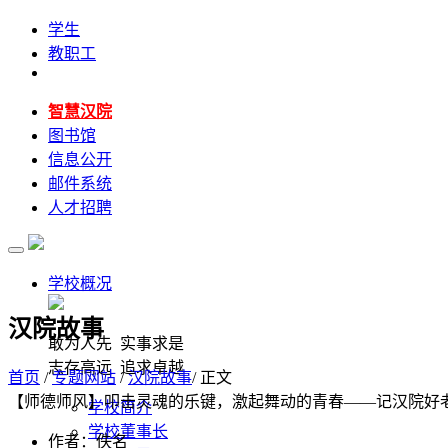
学生
教职工
智慧汉院
图书馆
信息公开
邮件系统
人才招聘
学校概况
汉院故事
敢为人先 实事求是
志存高远 追求卓越
首页
/
专题网站
/
汉院故事
/ 正文
【师德师风】叩击灵魂的乐键，激起舞动的青春——记汉院好
学校简介
学校董事长
作者：佚名