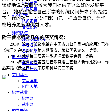
学校荣誉
谦虚地说
:“
感谢
学校
为我们
提供了
这么
好的
发展
平
校园风景
台。
”
她
希望能把自己所学的传统民间舞体系传授给
机构设置
下一代的孩子，让她们和自己一样热爱舞蹈，为学
院系设置
校培养更多的优秀人才。
管理机构
师资队伍
附王睿老师近几年的获奖情况：
师资队伍概况
2014年论文《浅谈水袖在中国古典舞作品中的应用》已在
学者名师
《赤子》杂志2014年第07期发表，荣获优秀论文一等奖
;
名师风采
2015年荣获第三届青年教师课堂教学竞赛二等奖
;
教学科研
2015年在湖北省第五届音乐舞蹈曲艺新人新作比赛中，作
教育教学
品舞蹈《云之南》，
荣获
编钟导演三等
奖
;
科学研究
党团建设
党建阵地
团学天地
招生就业
招生网
就业网
领导关怀