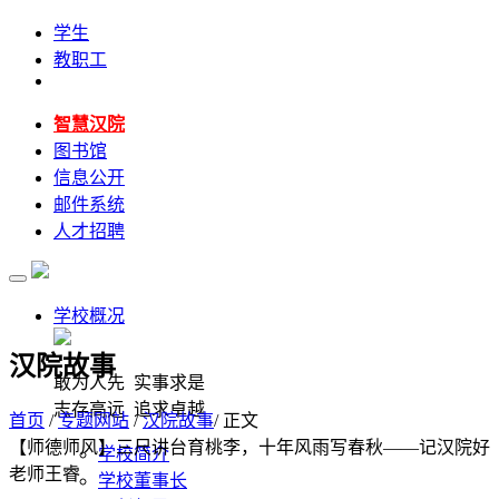
学生
教职工
智慧汉院
图书馆
信息公开
邮件系统
人才招聘
学校概况
汉院故事
敢为人先 实事求是
志存高远 追求卓越
首页
/
专题网站
/
汉院故事
/ 正文
【师德师风】三尺讲台育桃李，十年风雨写春秋——记汉院好
学校简介
老师王睿
学校董事长