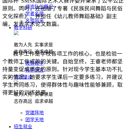
国际杯”SMSK国际艺术大赛评委并秉承了公平公正
师资队伍概况
原则。同时
，还
出版
了
专著《民族民间舞蹈与民俗
学者名师
文化探析》，并担任《幼儿教师舞蹈基础》副主
名师风采
编，发表学术论文数篇。
教学科研
敢为人先 实事求是
志存高远 追求卓越
教学工作是学校各项工作的核心，也是检验一
个教师工作成败的关键。
自始至终
，
王睿老师
都
坚
教育教学
持量变促成质变的原则
。针对
现今学生基本功不扎
科学研究
实的情况
，她要求学生
课后一定要
多练习，
并建议
党团建设
学生
共同练习
，
使得
群体性与趣味性能够兼顾
，取
得更好的训练效果
。
敢为人先 实事求是
志存高远 追求卓越
党建阵地
团学天地
招生就业