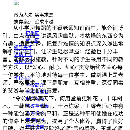
敢为人先 实事求是
志存高远 追求卓越
从小学习舞蹈的王睿老师知识面广，能旁征博
招生网
引，由点及面；讲课风趣幽默，将枯燥的东西变为
就业网
有趣；循循善诱，把复杂难懂的知识点深入浅出地
领导关怀
解析给学生们，让学生轻松掌握；经验也十分丰
评估工作
富，能够因材施教，针对不同的学生采用不同的教
合作交流
学方法，以
“爱心、耐心、细心”贯穿始终去关心每
一位学生，平等地对待每一位学生，做到课上是老
学校概况
师，严格要求，课下是朋友，互相尊重，
深受同
事
学校简介
的赞赏与学生们的喜爱。
学校董事长
“令公桃李满天下，何用堂前更种花”。十年树
现任领导
木，十载风，十载雨，十万栋梁。王睿老师心中有
学校董事会
一种能包容万物的平和，正是这种平和使她在成功
名誉校长
学校顾问
的道路上越走越远，提高了个人修养，赢得了良好
校徽校训
口碑。对于
获评
“汉院好老师”
后的感受，王睿老师