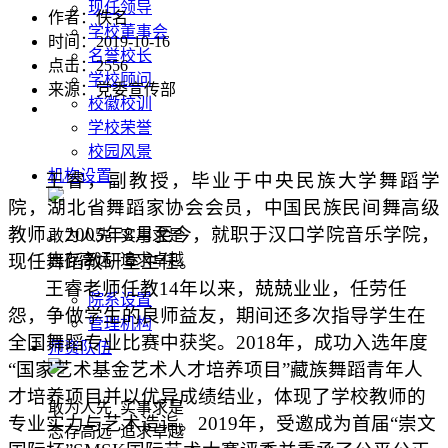
现任领导
作者：佚名
学校董事会
时间：2019-10-16
名誉校长
点击：
2556
学校顾问
来源：党委宣传部
校徽校训
学校荣誉
校园风景
机构设置
王睿，副教授，毕业于中央民族大学舞蹈学
院，湖北省舞蹈家协会会员，中国民族民间舞高级
教师。
2005年8月至今，就职于汉口学院音乐学院，
敢为人先 实事求是
现任舞蹈教研室主任。
志存高远 追求卓越
王睿老师任
教
14年
以来
，
兢兢业业，任劳任
院系设置
怨，争做
学生的
良师益友
，
期间还多次指导学生在
管理机构
全国舞蹈专业比赛中获奖。
2018年，成功入选年度
师资队伍
“国家艺术基金艺术人才培养项目”藏族舞蹈青年人
才培养项目并以优异成绩结业，体现了学校教师的
敢为人先 实事求是
专业实力与艺术造诣。2019年，受邀成为首届“崇文
志存高远 追求卓越